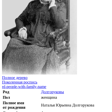
Полное дерево
Поколенная роспись
rd-people-with-family-name
Род
Долгоруковы
Пол
женщина
Полное имя
Наталья Юрьевна Долгорукова
от рождения