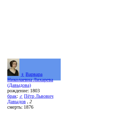
♀
Варвара
Николаевна Лихарева
(Давыдова)
рождение: 1803
брак
:
♂
Пётр Львович
Давыдов
,
2
смерть: 1876