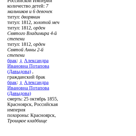
Российской Империи
количество детей:
7
мальчиков и 6 девочек
титул:
дворянин
титул: 1812,
золотой меч
титул: 1812,
орден
Святого Владимира 4-й
степени
титул: 1812,
орден
Святой Анны 2-й
степени
брак
:
♀
Александра
Ивановна Потапова
(Давыдова)
,
гражданский брак
брак
:
♀
Александра
Ивановна Потапова
(Давыдова)
смерть: 25 октябрь 1855,
Красноярск, Российская
империя
похороны: Красноярск,
Троицкое кладбище