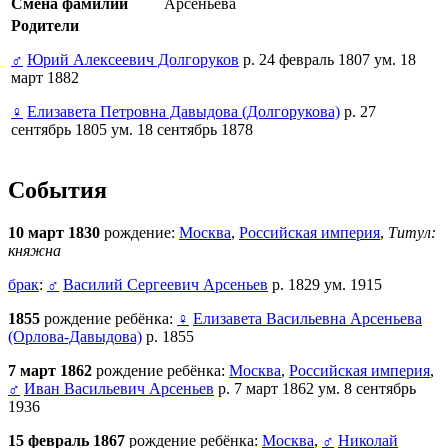
Смена фамилии
Арсеньева
Родители
♂
Юрий Алексеевич Долгоруков
р. 24 февраль 1807 ум. 18
март 1882
♀
Елизавета Петровна Давыдова (Долгорукова)
р. 27
сентябрь 1805 ум. 18 сентябрь 1878
События
10 март 1830
рождение:
Москва
,
Российская империя
,
Титул:
княжна
брак
:
♂
Василий Сергеевич Арсеньев
р. 1829 ум. 1915
1855
рождение ребёнка:
♀
Елизавета Васильевна Арсеньева
(Орлова-Давыдова)
р. 1855
7 март 1862
рождение ребёнка:
Москва
,
Российская империя
,
♂
Иван Васильевич Арсеньев
р. 7 март 1862 ум. 8 сентябрь
1936
15 февраль 1867
рождение ребёнка:
Москва
,
♂
Николай