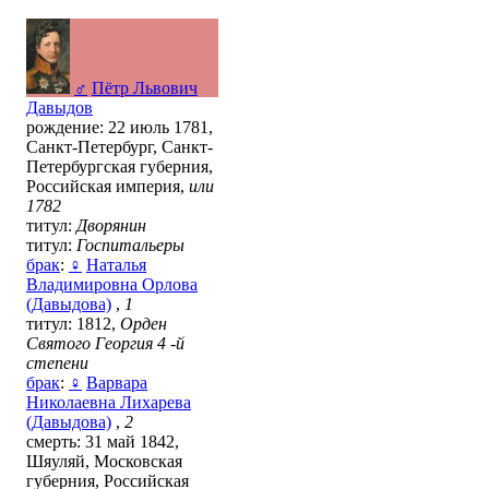
♂
Пётр Львович
Давыдов
рождение: 22 июль 1781,
Санкт-Петербург, Санкт-
Петербургская губерния,
Российская империя,
или
1782
титул:
Дворянин
титул:
Госпитальеры
брак
:
♀
Наталья
Владимировна Орлова
(Давыдова)
,
1
титул: 1812,
Орден
Святого Георгия 4 -й
степени
брак
:
♀
Варвара
Николаевна Лихарева
(Давыдова)
,
2
смерть: 31 май 1842,
Шяуляй, Московская
губерния, Российская