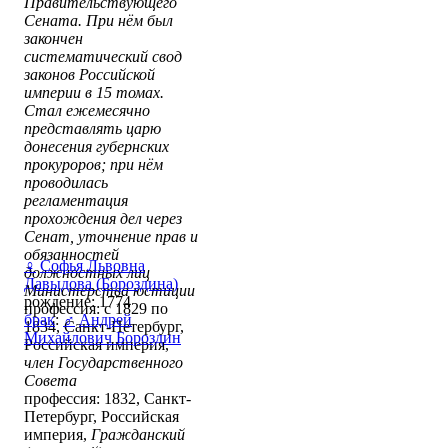
Правительствующего
Сената. При нём был
закончен
систематический свод
законов Российской
империи в 15 томах.
Стал ежемесячно
представлять царю
донесения губернских
прокуроров; при нём
проводилась
регламентация
прохождения дел через
Сенат, уточнение прав и
обязанностей
♀
Софья Львовна
должностных лиц
Давыдова (Бороздина)
Министерства юстиции
рождение: 1774
профессия: с 1829 по
брак
:
♂
Андрей
1834, Санкт-Петербург,
Михайлович Бороздин
Российская империя,
член Государственного
Совета
профессия: 1832, Санкт-
Петербург, Российская
империя,
Гражданский