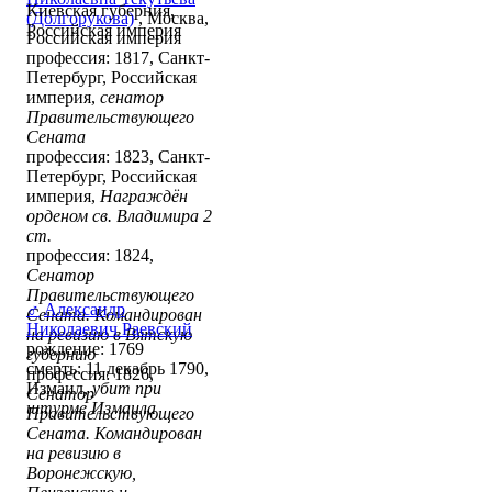
Киевская губерния,
(Долгорукова)
, Москва,
Российская империя
Российская империя
профессия: 1817, Санкт-
Петербург, Российская
империя,
сенатор
Правительствующего
Сената
профессия: 1823, Санкт-
Петербург, Российская
империя,
Награждён
орденом св. Владимира 2
ст.
профессия: 1824,
Сенатор
Правительствующего
♂
Александр
Сената. Командирован
Николаевич Раевский
на ревизию в Вятскую
рождение: 1769
губернию
смерть: 11 декабрь 1790,
профессия: 1826,
Измаил,
убит при
Сенатор
штурме Измаила
Правительствующего
Сената. Командирован
на ревизию в
Воронежскую,