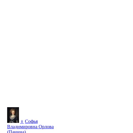
♀
Софья
Владимировна Орлова
(Панина)