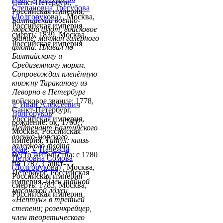
Санкт-Петербург,
Степановна Трегубова
Российская империя,
(Долгорукова)
, Москва,
Балтийский военно-
Российская империя
морской флот, войсковое
смерть: 1839, Москва,
звание: мичман галерного
Российская империя
флота. Плавал по
Балтийскому и
Средиземному морям.
Сопровождал пленённую
княжну Тараканову из
Леворно в Петербург
войсковое звание: 1778,
♂
Иван Алексеевич
Санкт-Петербург,
Долгоруков
Российская империя,
рождение: ок. 1760?,
Лейтенант Балтийского
Москва, Российская
военно-морского
империя,
Титул: князь
галерного флота
брак
:
♀
Надежда
место жительства: с 1780
Петровна Сомова
по 1787, Санкт-
(Долгорукова)
, Москва,
Петербург, Российская
Российская империя
империя,
Член тайной
смерть: 1783, Москва,
масонской ложи
Российская империя
«Нептун» в третьей
степени; розенкрейцер,
член теоретического