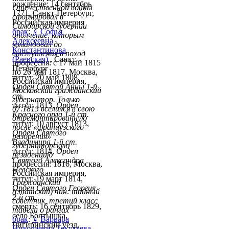
рождение: 14 сентябрь
Отечественной войны
1771, Санкт-Петербург,
сформировал в
Российская империя
Симбирской губернии
брак
:
♀
Софья
ополчение, которым
Алексеевна
командовал до
Константинова
выступления в поход
(Раевская)
, Санкт-
профессия: с 17 май 1815
Петербург
по 26 май 1817, Москва,
титул: 20 май 1808,
Российская империя,
Орден Святой Анны 1-й
Московский гражданский
ст.
губернатор. Только
титул: 1813,
Орден
07.1815 вселился в свою
Красного орла 1-й ст.
отремонтированную
титул: 19 август 1813,
после «французского
Орден Святого
разорения»
Владимира 1-й ст.
губернаторскую
титул: 1814,
Орден
резиденцию
Святого Александра
профессия: 1816, Москва,
Невского
Российская империя,
титул: 19 март 1814,
Гражданский
Орден Святого Георгия
(статский) чин: тайный
2-й ст.
советник, третий класс
смерть: 16 сентябрь 1829,
табели о рангах
село Болтышка,
брак
:
♀
Варвара
Чигиринский уезд,
Николаевна Текутьева