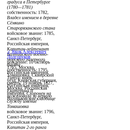
градуса в Петербурге
(1780—1781)
собственность: 1782,
Владел имением в деревне
Сёмкино
Старорязанского стана
войсковое звание: 1785,
Санкт-Петербург,
Российская империя,
Капитан-лейтенант
♂
Яков Алексеевич
Балтийского военно-
Долгоруков
морского галерного
рождение: 10 октябрь
флота
1765, Москва,
собственность: 1795,
Российская империя,
Томашовка, Сквирский
Титул: князь
уезд, Киевская губерния,
смерть: 19 ноябрь 1827,
Российская империя,
Москва, Российская
Екатерина II
империя,
Схоронен на
пожаловала за верную
Ваганьковском кладбище
службу имение
Томашовка
войсковое звание: 1796,
Санкт-Петербург,
Российская империя,
Капитан 2-го ранга