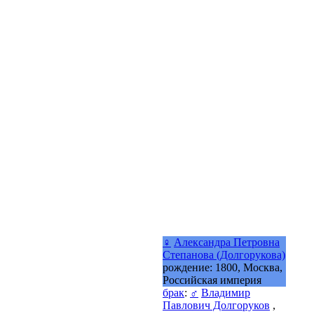
♀
Александра Петровна
Степанова (Долгорукова)
рождение: 1800, Москва,
Российская империя
брак
:
♂
Владимир
Павлович Долгоруков
,