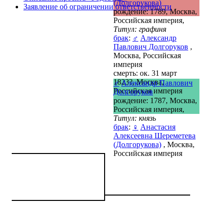
(Долгорукова)
Заявление об ограничении ответственности
рождение: 1789, Москва,
Российская империя,
Титул: графиня
брак
:
♂
Александр
Павлович Долгоруков
,
Москва, Российская
империя
смерть: ок. 31 март
1823?, Москва,
♂
Александр Павлович
Российская империя
Долгоруков
рождение: 1787, Москва,
Российская империя,
Титул: князь
брак
:
♀
Анастасия
Алексеевна Шереметева
(Долгорукова)
, Москва,
Российская империя