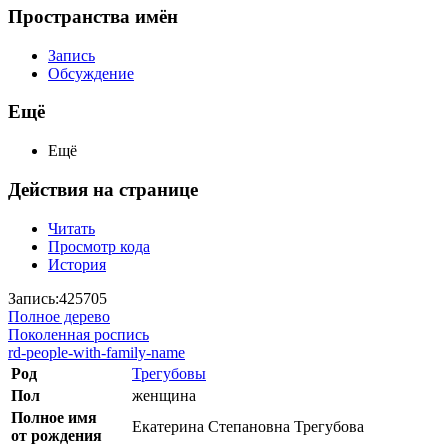
Пространства имён
Запись
Обсуждение
Ещё
Ещё
Действия на странице
Читать
Просмотр кода
История
Запись:425705
Полное дерево
Поколенная роспись
rd-people-with-family-name
Род
Трегубовы
Пол
женщина
Полное имя
Екатерина Степановна Трегубова
от рождения