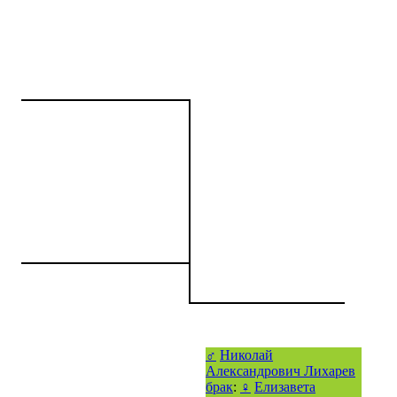
♂
Николай
Александрович Лихарев
брак
:
♀
Елизавета