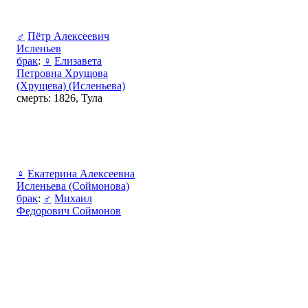
♂
Пётр Алексеевич
Исленьев
брак
:
♀
Елизавета
Петровна Хрущова
(Хрущева) (Исленьева)
смерть: 1826, Тула
♀
Екатерина Алексеевна
Исленьева (Соймонова)
брак
:
♂
Михаил
Федорович Соймонов