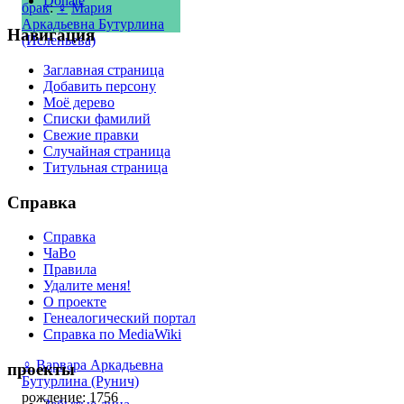
Donate
брак
:
♀
Мария
Аркадьевна Бутурлина
Навигация
(Исленьева)
Заглавная страница
Добавить персону
Моё дерево
Списки фамилий
Свежие правки
Случайная страница
Титульная страница
Справка
Справка
ЧаВо
Правила
Удалите меня!
О проекте
Генеалогический портал
Справка по MediaWiki
♀
Варвара Аркадьевна
проекты
Бутурлина (Рунич)
рождение: 1756