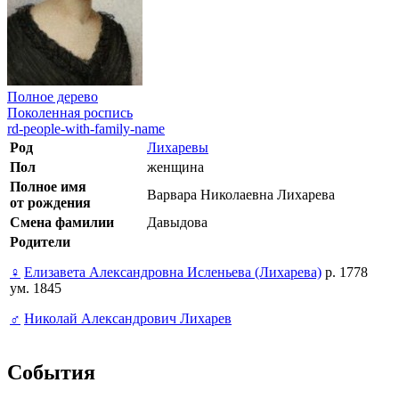
Полное дерево
Поколенная роспись
rd-people-with-family-name
Род
Лихаревы
Пол
женщина
Полное имя
Варвара Николаевна Лихарева
от рождения
Смена фамилии
Давыдова
Родители
♀
Елизавета Александровна Исленьева (Лихарева)
р. 1778
ум. 1845
♂
Николай Александрович Лихарев
События