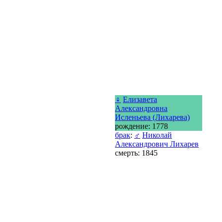
♀
Елизавета
Александровна
Исленьева (Лихарева)
рождение: 1778
брак
:
♂
Николай
Александрович Лихарев
смерть: 1845