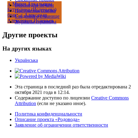
♀
Мария Аркадьевна
Версия для печати
Бутурлина (Исленьева)
Постоянная ссылка
брак
:
♂
Александр
Сведения о странице
Алексеевич Исленьев
Журналы страницы
Другие проекты
На других языках
Українська
Эта страница в последний раз была отредактирована 2
октября 2021 года в 12:14.
Содержание доступно по лицензии
Creative Commons
Attribution
(если не указано иное).
Политика конфиденциальности
Описание проекта «Родовода»
Заявление об ограничении ответственности