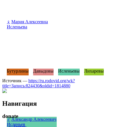
♀
Мария Алексеевна
Исленьева
Бутурлины
Давыдовы
Исленьевы
Лихаревы
Источник —
https://ru.rodovid.org/wk?
title=Запись:824430&oldid=1814880
Навигация
donate
♂
Александр Алексеевич
Исленьев