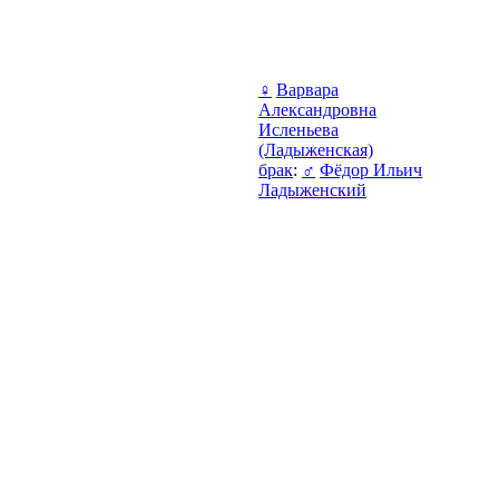
♀
Варвара
Александровна
Исленьева
(Ладыженская)
брак
:
♂
Фёдор Ильич
Ладыженский