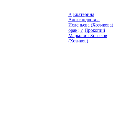
♀
Екатерина
Александровна
Исленьева (Хозыкова)
брак
:
♂
Прокопий
Маркович Хозыков
(Хозиков)