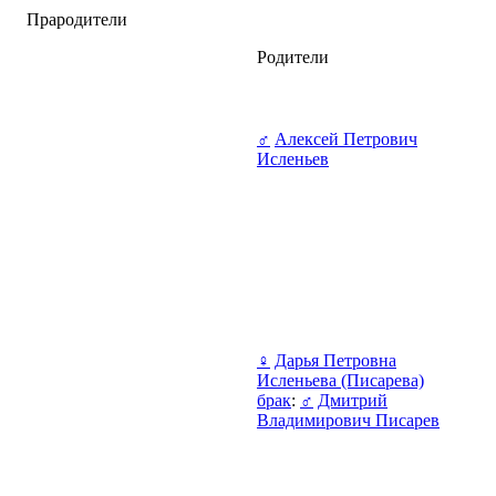
Прародители
Родители
♂
Алексей Петрович
Исленьев
♀
Дарья Петровна
Исленьева (Писарева)
брак
:
♂
Дмитрий
Владимирович Писарев