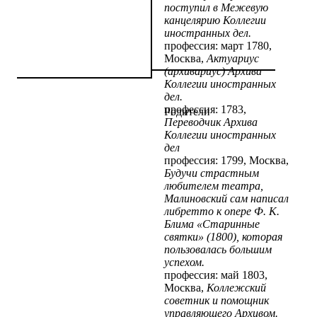
поступил в Межевую
канцелярию Коллегии
иностранных дел.
профессия: март 1780,
Москва,
Актуариус
(архивариус) Архива
Коллегии иностранных
дел.
профессия: 1783,
Родители
Переводчик Архива
Коллегии иностранных
дел
профессия: 1799, Москва,
Будучи страстным
любителем театра,
Малиновский сам написал
либретто к опере Ф. К.
Блима «Старинные
святки» (1800), которая
пользовалась большим
успехом.
профессия: май 1803,
Москва,
Коллежский
советник и помощник
управляющего Архивом.