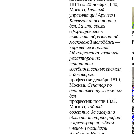
1814 по 20 ноябрь 1840,
Москва,
Главный
управляющий Архивом
Коллегии иностранных
дел. За это время
А
сформировалось
р
поколение образованной
1
московской молодёжи —
Р
«архивные юноши».
Т
Одновременно назначен
о
редактором по
П
печатанию
государственных грамот
Е
и договоров.
в
профессия: декабрь 1819,
1
Москва,
Сенатор по
Р
А
департаменту уголовных
П
(
дел
г
р
профессия: после 1822,
М
1
Москва,
Тайный
в
Р
советник. За заслуги в
ф
б
области историографии
П
А
и археографии избран
С
членом Российской
п
Р
Академии Наук и
п