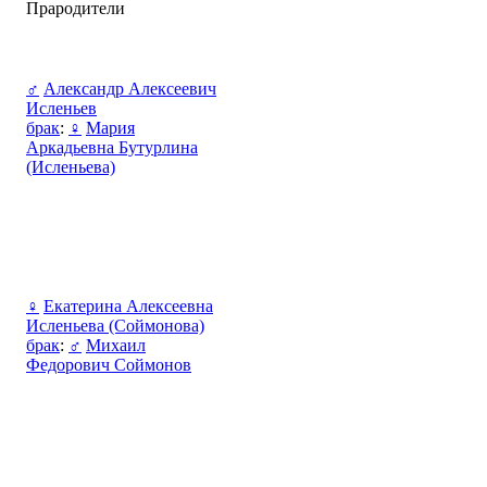
Прародители
♂
Александр Алексеевич
Исленьев
брак
:
♀
Мария
Аркадьевна Бутурлина
(Исленьева)
♀
Екатерина Алексеевна
Исленьева (Соймонова)
брак
:
♂
Михаил
Федорович Соймонов