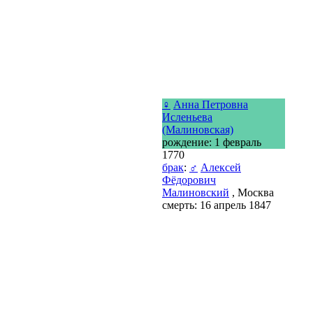
♀
Анна Петровна
Исленьева
(Малиновская)
рождение: 1 февраль
1770
брак
:
♂
Алексей
Фёдорович
Малиновский
, Москва
смерть: 16 апрель 1847