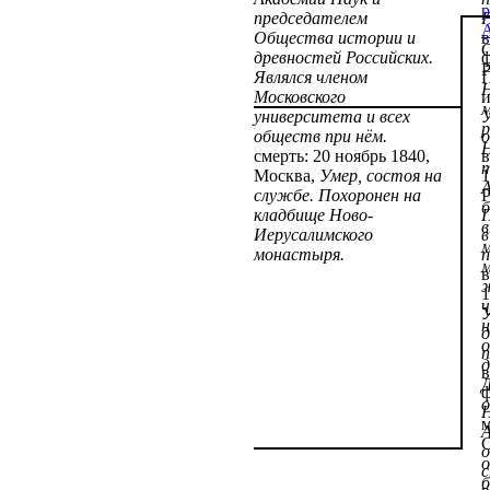
р
председателем
А
Общества истории и
в
С
древностей Российских.
ф
Р
Являлся членом
П
Московского
м
университета и всех
У
р
обществ при нём.
Н
смерть: 20 ноябрь 1840,
в
Москва,
Умер, состоя на
1
А
службе. Похоронен на
Р
кладбище Ново-
П
в
Иерусалимского
в
м
монастыря.
п
в
ж
1
ч
У
д
о
п
д
в
Д
ф
о
Н
м
А
С
о
о
с
б