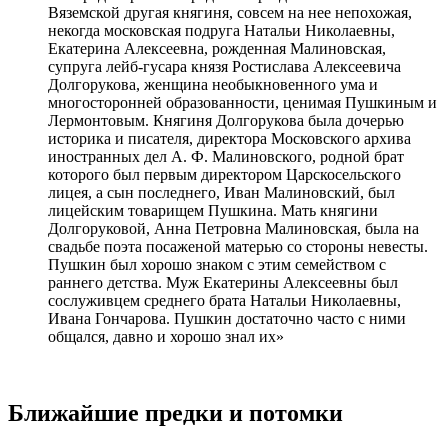
Вяземской другая княгиня, совсем на нее непохожая,
некогда московская подруга Натальи Николаевны,
Екатерина Алексеевна, рожденная Малиновская,
супруга лейб-гусара князя Ростислава Алексеевича
Долгорукова, женщина необыкновенного ума и
многосторонней образованности, ценимая Пушкиным и
Лермонтовым. Княгиня Долгорукова была дочерью
историка и писателя, директора Московского архива
иностранных дел А. Ф. Малиновского, родной брат
которого был первым директором Царскосельского
лицея, а сын последнего, Иван Малиновский, был
лицейским товарищем Пушкина. Мать княгини
Долгоруковой, Анна Петровна Малиновская, была на
свадьбе поэта посаженой матерью со стороны невесты.
Пушкин был хорошо знаком с этим семейством с
раннего детства. Муж Екатерины Алексеевны был
сослуживцем среднего брата Натальи Николаевны,
Ивана Гончарова. Пушкин достаточно часто с ними
общался, давно и хорошо знал их»
Ближайшие предки и потомки