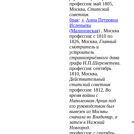
профессия: май 1805,
Москва,
Статский
советник
брак
:
♀
Анна Петровна
Исленьева
(Малиновская)
, Москва
профессия: с 1810 по
1826, Москва,
Главный
смотритель и
устроитель
странноприёмного дома
графа Н.П.Шереметева.
профессия: сентябрь
1810, Москва,
Действительный
статский советник
профессия: 1812,
Во
время войны с
Наполеоном Архив под
его руководством был
вывезен из Москвы
сначала во Владимир, а
=
затем в Нижний
Новгород.
профессия: с сентябрь