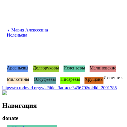
♀
Мария Алексеевна
Исленьева
Арсеньевы
Долгоруковы
Исленьевы
Малиновские
Источник
Милютины
Олсуфьевы
Писаревы
Хрущовы
—
https://ru.rodovid.org/wk?title=Запись:349679&oldid=2091785
Навигация
donate