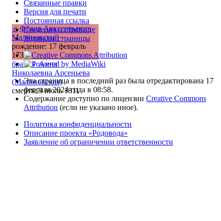
Связанные правки
Версия для печати
Постоянная ссылка
♂
Фёдор Авксентьевич
Сведения о странице
Малиновский
Журналы страницы
рождение: 17 февраль
1738
брак
:
♀
Анна
Николаевна Арсеньева
Эта страница в последний раз была отредактирована 17
(Малиновская)
февраля 2024 года в 08:58.
смерть: 3 июль 1811
Содержание доступно по лицензии
Creative Commons
Attribution
(если не указано иное).
Политика конфиденциальности
Описание проекта «Родовода»
Заявление об ограничении ответственности