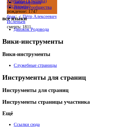
Хрущова (Хрущева)
Забытые лица
(Исленьева)
Портал сообщества
рождение: 1747
брак
:
♂
Пётр Алексеевич
все языки
Исленьев
смерть: 1811
Движок Родовода
Вики-инструменты
Вики-инструменты
Служебные страницы
Инструменты для страниц
Инструменты для страниц
Инструменты страницы участника
Ещё
Ссылки сюда