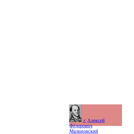
♂
Алексей
Фёдорович
Малиновский