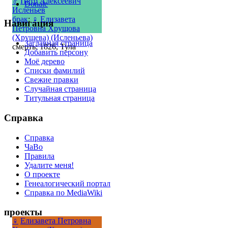
♂
Пётр Алексеевич
Donate
Исленьев
брак
:
♀
Елизавета
Навигация
Петровна Хрущова
(Хрущева) (Исленьева)
Заглавная страница
смерть: 1826, Тула
Добавить персону
Моё дерево
Списки фамилий
Свежие правки
Случайная страница
Титульная страница
Справка
Справка
ЧаВо
Правила
Удалите меня!
О проекте
Генеалогический портал
Справка по MediaWiki
проекты
♀
Елизавета Петровна