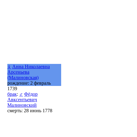
♀
Анна Николаевна
Арсеньева
(Малиновская)
рождение: 2 февраль
1739
брак
:
♂
Фёдор
Авксентьевич
Малиновский
смерть: 28 июнь 1778