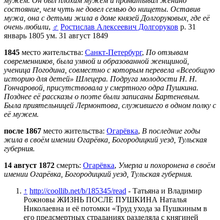
мужем. Он был плохим мужем и проматывал женино
состояние, чем чуть не довел семью до нищеты. Оставив
мужа, она с детьми жила в доме князей Долгоруковых, где её
очень любили
,
♂
Ростислав Алексеевич Долгоруков
р. 31
январь 1805 ум. 31 август 1849
1845
место жительства:
Санкт-Петербург
,
По отзывам
современников, была умной и образованной женщиной,
ученица Погодина, совместно с которым перевела «Всеобщую
историю для детей» Шлецера. Подруга молодости Н. Н.
Гончаровой, присутствовала у смертного одра Пушкина.
Позднее её рассказы о поэте были записаны Бартеневым.
Была приятельницей Лермонтова, служившего в одном полку с
её мужем.
после 1867
место жительства:
Огарёвка
,
В последние годы
жила в своём имении Огарёвка, Богородицкий уезд, Тульская
губерния.
14 август 1872
смерть:
Огарёвка
,
Умерла и похоронена в своём
имении Огарёвка, Богородицкий уезд, Тульская губерния.
↑
http://coollib.net/b/185345/read
- Татьяна и Владимир
Рожновы ЖИЗНЬ ПОСЛЕ ПУШКИНА Наталья
Николаевна и её потомки «Труд ухода за Пушкиным в
его предсмертных страданиях разделяла с княгиней