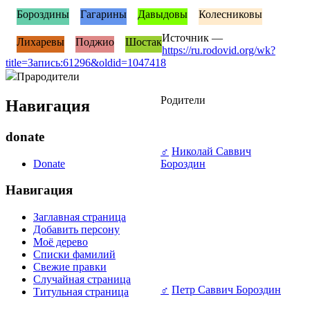
Бороздины
Гагарины
Давыдовы
Колесниковы
Источник —
Лихаревы
Поджио
Шостак
https://ru.rodovid.org/wk?
title=Запись:61296&oldid=1047418
Прародители
Родители
Навигация
donate
♂
Николай Саввич
Donate
Бороздин
Навигация
Заглавная страница
Добавить персону
Моё дерево
Списки фамилий
Свежие правки
Случайная страница
♂
Петр Саввич Бороздин
Титульная страница