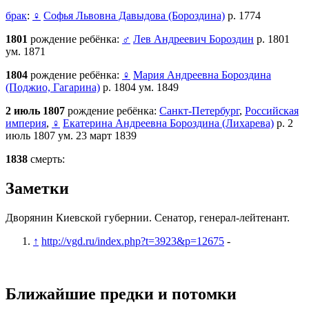
брак
:
♀
Софья Львовна Давыдова (Бороздина)
р. 1774
1801
рождение ребёнка:
♂
Лев Андреевич Бороздин
р. 1801
ум. 1871
1804
рождение ребёнка:
♀
Мария Андреевна Бороздина
(Поджио, Гагарина)
р. 1804 ум. 1849
2 июль 1807
рождение ребёнка:
Санкт-Петербург
,
Российская
империя
,
♀
Екатерина Андреевна Бороздина (Лихарева)
р. 2
июль 1807 ум. 23 март 1839
1838
смерть:
Заметки
Дворянин Киевской губернии. Сенатор, генерал-лейтенант.
↑
http://vgd.ru/index.php?t=3923&p=12675
-
Ближайшие предки и потомки