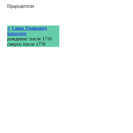
Прародители
♂
Савва Ульянович
Бороздин
рождение: после 1710
смерть: после 1770