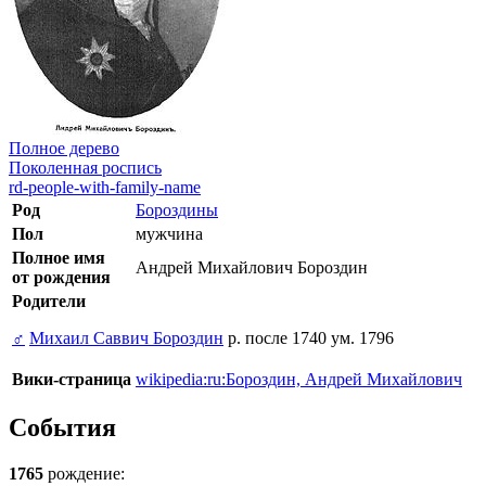
Полное дерево
Поколенная роспись
rd-people-with-family-name
Род
Бороздины
Пол
мужчина
Полное имя
Андрей Михайлович Бороздин
от рождения
Родители
♂
Михаил Саввич Бороздин
р. после 1740 ум. 1796
Вики-страница
wikipedia:ru:Бороздин, Андрей Михайлович
События
1765
рождение: