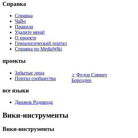
Справка
Справка
ЧаВо
Правила
Удалите меня!
О проекте
Генеалогический портал
Справка по MediaWiki
проекты
Забытые лица
♂
Федор Саввич
Портал сообщества
Бороздин
все языки
Движок Родовода
Вики-инструменты
Вики-инструменты