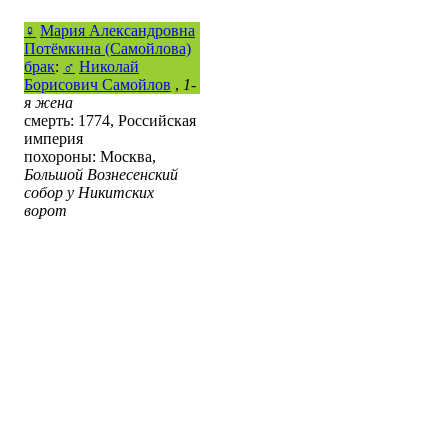
♀
Мария Александровна
Потёмкина (Самойлова)
брак
:
♂
Николай
Борисович Самойлов
,
1-
я жена
смерть: 1774, Российская
империя
похороны: Москва,
Большой Вознесенский
собор у Никитских
ворот