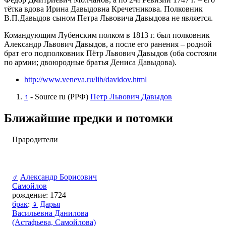
тётка вдова Ирина Давыдовна Кречетникова. Полковник
В.П.Давыдов сыном Петра Львовича Давыдова не является.
Командующим Лубенским полком в 1813 г. был полковник
Александр Львович Давыдов, а после его ранения – родной
брат его подполковник Пётр Львович Давыдов (оба состояли
по армии; двоюродные братья Дениса Давыдова).
http://www.veneva.ru/lib/davidov.html
↑
- Source ru (РРФ)
Петр Львович Давыдов
Ближайшие предки и потомки
Прародители
♂
Александр Борисович
Самойлов
рождение: 1724
брак
:
♀
Дарья
Васильевна Данилова
(Астафьева, Самойлова)