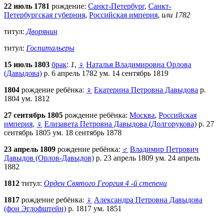
22 июль 1781
рождение:
Санкт-Петербург
,
Санкт-
Петербургская губерния
,
Российская империя
,
или 1782
титул:
Дворянин
титул:
Госпитальеры
15 июль 1803
брак
:
1
,
♀
Наталья Владимировна Орлова
(Давыдова)
р. 6 апрель 1782 ум. 14 сентябрь 1819
1804
рождение ребёнка:
♀
Екатерина Петровна Давыдова
р.
1804 ум. 1812
27 сентябрь 1805
рождение ребёнка:
Москва
,
Российская
империя
,
♀
Елизавета Петровна Давыдова (Долгорукова)
р. 27
сентябрь 1805 ум. 18 сентябрь 1878
23 апрель 1809
рождение ребёнка:
♂
Владимир Петрович
Давыдов (Орлов-Давыдов)
р. 23 апрель 1809 ум. 24 апрель
1882
1812
титул:
Орден Святого Георгия 4 -й степени
1817
рождение ребёнка:
♀
Александра Петровна Давыдова
(фон Эглофштейн)
р. 1817 ум. 1851