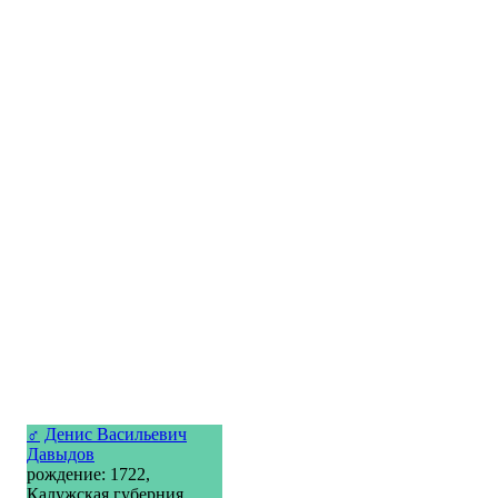
♂
Денис Васильевич
Давыдов
рождение: 1722,
Калужская губерния,