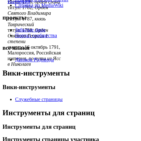
Высоцкий
титул: 1776,
орден слона
Справка по MediaWiki
титул: 1782,
Орден
Святого Владимира
проекты
титул: 1787,
князь
Таврический
Забытые лица
титул: 1788,
Орден
Портал сообщества
Святого Георгия 1
степени
все языки
смерть: 16 октябрь 1791,
Малороссия, Российская
империя,
по пути из Ясс
Движок Родовода
в Николаев
Вики-инструменты
Вики-инструменты
Служебные страницы
Инструменты для страниц
Инструменты для страниц
Инструменты страницы участника