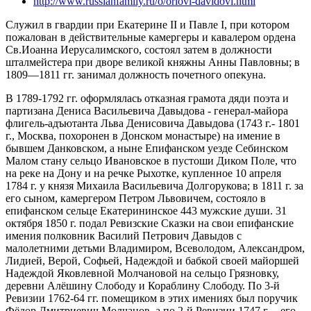
http://www.russianfamily.ru/o/orlovi-davidovi.html
Служил в гвардии при Екатерине II и Павле I, при котором
пожалован в действительные камергеры и кавалером ордена
Св.Иоанна Иерусалимского, состоял затем в должности
шталмейстера при дворе великой княжны Анны Павловны; в
1809—1811 гг. занимал должность почетного опекуна.
В 1789-1792 гг. оформлялась отказная грамота дяди поэта и
партизана Дениса Васильевича Давыдова - генерал-майора
флигель-адъютанта Льва Денисовича Давыдова (1743 г.- 1801
г., Москва, похоронен в Донском монастыре) на имение в
бывшем Данковском, а ныне Епифанском уезде Себинском
Малом стану сельцо Ивановское в пустоши Диком Поле, что
на реке на Дону и на речке Рыхотке, купленное 10 апреля
1784 г. у князя Михаила Васильевича Долгорукова; в 1811 г. за
его сыном, камергером Петром Львовичем, состояло в
епифанском сельце Екатерининское 443 мужские души. 31
октября 1850 г. подал Ревизские Сказки на свои епифанские
имения полковник Василий Петрович Давыдов с
малолетними детьми Владимиром, Всеволодом, Александром,
Лидией, Верой, Софьей, Надеждой и бабкой своей майоршей
Надеждой Яковлевной Молчановой на сельцо Грязновку,
деревни Алёшину Слободу и Кораблину Слободу. По 3-й
Ревизии 1762-64 гг. помещиком в этих имениях был поручик
Фёдор Дмитриевич Молчанов, а по 2-й Ревизии 1747 г. – его