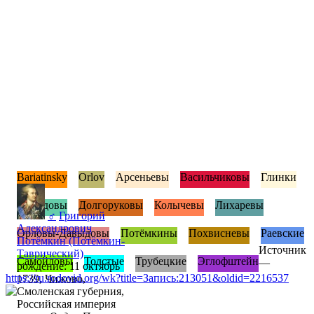
Bariatinsky
Orlov
Арсеньевы
Васильчиковы
Глинки
Давыдовы
Долгоруковы
Колычевы
Лихаревы
♂
Григорий
Александрович
Орловы-Давыдовы
Потёмкины
Похвисневы
Раевские
Потёмкин (Потёмкин-
Источник
Таврический)
Самойловы
Толстые
Трубецкие
Эглофштейн
—
рождение: 11 октябрь
https://ru.rodovid.org/wk?title=Запись:213051&oldid=2216537
1739, Чижово,
Смоленская губерния,
Российская империя