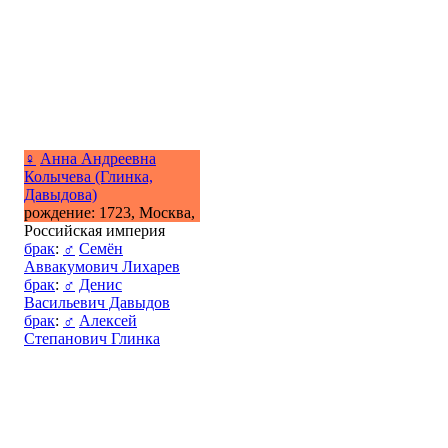
♀
Анна Андреевна
Колычева (Глинка,
Давыдова)
рождение: 1723, Москва,
Российская империя
брак
:
♂
Семён
Аввакумович Лихарев
брак
:
♂
Денис
Васильевич Давыдов
брак
:
♂
Алексей
Степанович Глинка