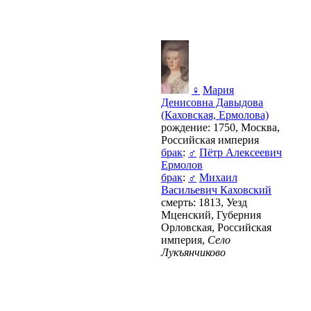
♀
Мария
Денисовна Давыдова
(Каховская, Ермолова)
рождение: 1750, Москва,
Российская империя
брак
:
♂
Пётр Алексеевич
Ермолов
брак
:
♂
Михаил
Васильевич Каховский
смерть: 1813, Уезд
Мценский, Губерния
Орловская, Российская
империя,
Село
Лукъянчиково