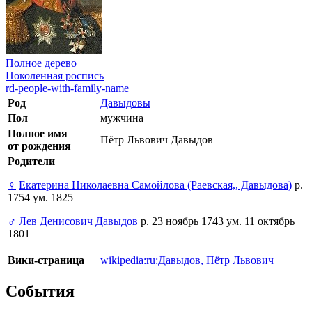
Полное дерево
Поколенная роспись
rd-people-with-family-name
Род
Давыдовы
Пол
мужчина
Полное имя
Пётр Львович Давыдов
от рождения
Родители
♀
Екатерина Николаевна Самойлова (Раевская,, Давыдова)
р.
1754 ум. 1825
♂
Лев Денисович Давыдов
р. 23 ноябрь 1743 ум. 11 октябрь
1801
Вики-страница
wikipedia:ru:Давыдов, Пётр Львович
События