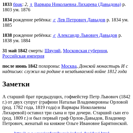
1833
брак
:
2
,
♀
Варвара Николаевна Лихарева (Давыдова)
р.
1803 ум. 1876
1834
рождение ребёнка:
♂
Лев Петрович Давыдов
р. 1834 ум.
1885
1838
рождение ребёнка:
♂
Александр Львович Давыдов
р.
1838 ум. 1884
31 май 1842
смерть:
Шяуляй
,
Московская губерния
,
Российская империя
после июнь 1842
похороны:
Москва
,
Донской монастырь И с
надписью: служил на родине в незабываемой войне 1812 года
Заметки
А старший брат предыдущих, гофмейстер Петр Львович (1842
г.) от двух супруг (графини Натальи Владимировны Орловой
(род. 1782 года, 1819 года) и Варвары Николаевны
Лихаревой) оставил три сына и три дочери. Старший сын его
(род. 1809 г.) и был первый граф Орлов-Давыдов, Владимир
Петрович, женатый на княжне Ольге Ивановне Барятинской.