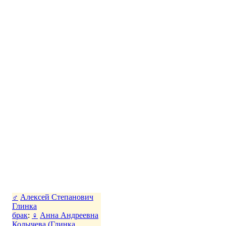
♂
Алексей Степанович
Глинка
брак
:
♀
Анна Андреевна
Колычева (Глинка,