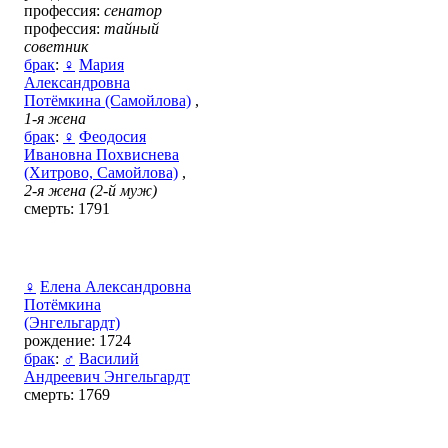
профессия:
сенатор
профессия:
тайный
советник
брак
:
♀
Мария
Александровна
Потёмкина (Самойлова)
,
1-я жена
брак
:
♀
Феодосия
Ивановна Похвиснева
(Хитрово, Самойлова)
,
2-я жена (2-й муж)
смерть: 1791
♀
Елена Александровна
Потёмкина
(Энгельгардт)
рождение: 1724
брак
:
♂
Василий
Андреевич Энгельгардт
смерть: 1769