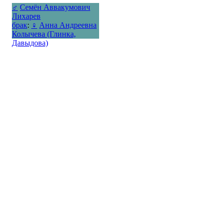
♂
Семён Аввакумович
Лихарев
брак
:
♀
Анна Андреевна
Колычева (Глинка,
Давыдова)