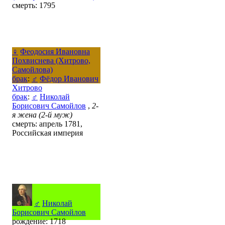
смерть: 1795
♀
Феодосия Ивановна
Похвиснева (Хитрово,
Самойлова)
брак
:
♂
Фёдор Иванович
Хитрово
брак
:
♂
Николай
Борисович Самойлов
,
2-
я жена (2-й муж)
смерть: апрель 1781,
Российская империя
♂
Николай
Борисович Самойлов
рождение: 1718