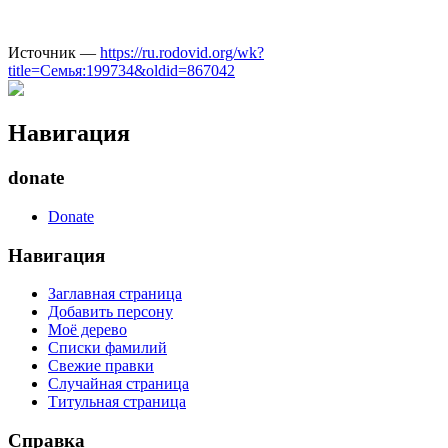
Источник —
https://ru.rodovid.org/wk?
title=Семья:199734&oldid=867042
Навигация
donate
Donate
Навигация
Заглавная страница
Добавить персону
Моё дерево
Списки фамилий
Свежие правки
Случайная страница
Титульная страница
Справка