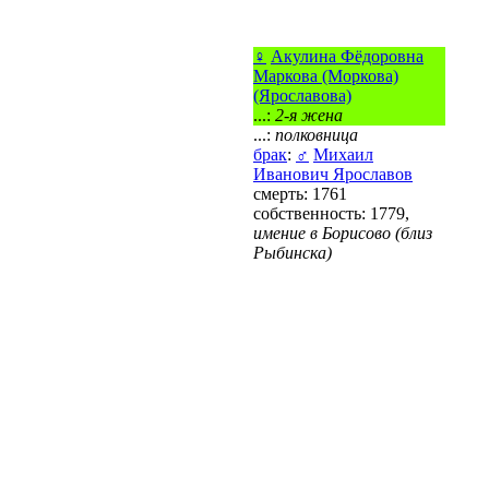
♀
Акулина Фёдоровна
Маркова (Моркова)
(Ярославова)
...:
2-я жена
...:
полковница
брак
:
♂
Михаил
Иванович Ярославов
смерть: 1761
собственность: 1779,
имение в Борисово (близ
Рыбинска)