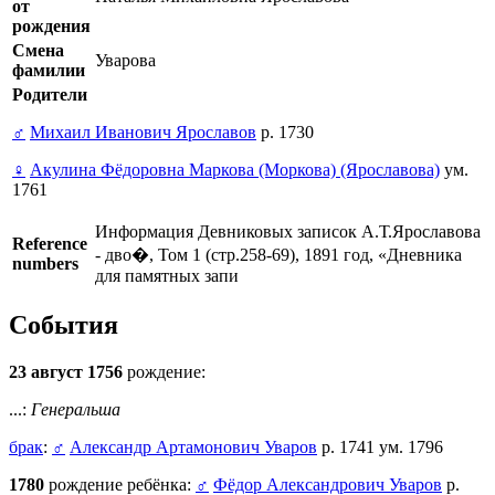
от
рождения
Смена
Уварова
фамилии
Родители
♂
Михаил Иванович Ярославов
р. 1730
♀
Акулина Фёдоровна Маркова (Моркова) (Ярославова)
ум.
1761
Информация Девниковых записок А.Т.Ярославова
Reference
- дво�, Том 1 (стр.258-69), 1891 год, «Дневника
numbers
для памятных запи
События
23 август 1756
рождение:
...:
Генеральша
брак
:
♂
Александр Артамонович Уваров
р. 1741 ум. 1796
1780
рождение ребёнка:
♂
Фёдор Александрович Уваров
р.