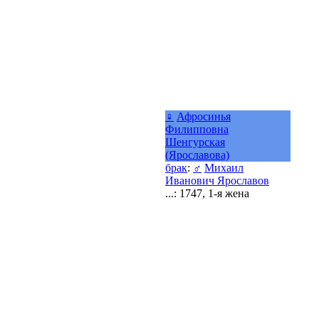
♀
Афросинья
Филипповна
Шенгурская
(Ярославова)
брак
:
♂
Михаил
Иванович Ярославов
...: 1747, 1-я жена