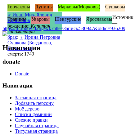
Горчаковы
Лунины
Марковы(Морковы)
Сушковы
♂
Иван Михайлович
Источник
Травины
Уваровы
Шенгурские
Ярославовы
Ярославов
—
рождение:
Капитан
https://ru.rodovid.org/wk?title=Запись:530947&oldid=936209
ландмилиции
брак
:
♀
Ирина Петровна
Сушкова (Богданова,
Навигация
Ярославова)
смерть: 1749
donate
Donate
Навигация
Заглавная страница
Добавить персону
Моё дерево
Списки фамилий
Свежие правки
Случайная страница
Титульная страница