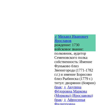
♂
Михаил Иванович
Ярославов
рождение: 1730
войсковое звание:
полковник, аудитор
Семеновского полка
собственность: Имение
Фуньково близ
Звенигорода (1771-1782
г.г.) и имение Борисово
близ Рыбинска (1779 г.)
титул: дворянин (боярин)
брак
:
♀
Акулина
Фёдоровна Маркова
(Моркова) (Ярославова)
брак
:
♀
Афросинья
Филипповна