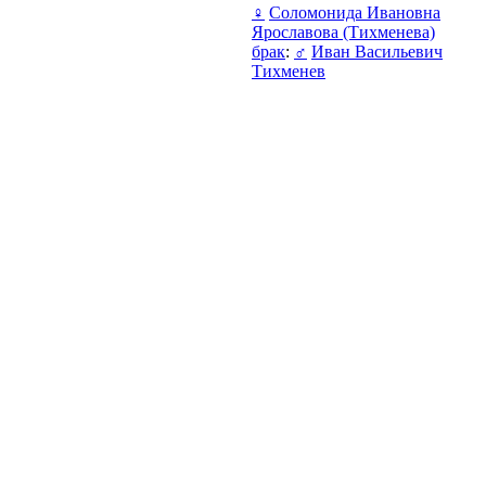
♀
Соломонида Ивановна
Ярославова (Тихменева)
брак
:
♂
Иван Васильевич
Тихменев