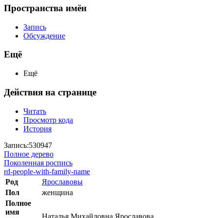
Пространства имён
Запись
Обсуждение
Ещё
Ещё
Действия на странице
Читать
Просмотр кода
История
Запись:530947
Полное дерево
Поколенная роспись
rd-people-with-family-name
Род
Ярославовы
Пол
женщина
Полное
имя
Наталья Михайловна Ярославова