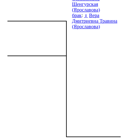
Шенгурская
(Ярославова)
брак
:
♀
Вера
Дмитриевна Травина
(Ярославова)