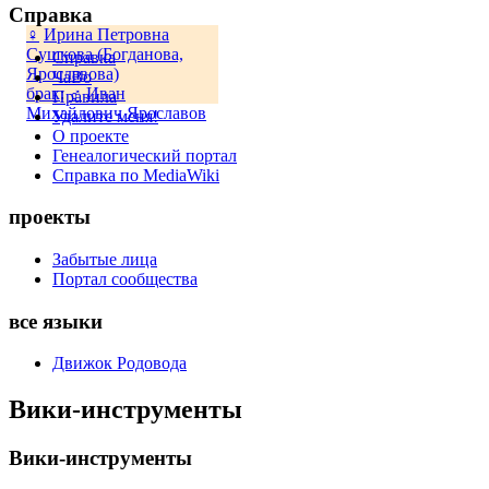
Справка
♀
Ирина Петровна
Сушкова (Богданова,
Справка
Ярославова)
ЧаВо
брак
:
♂
Иван
Правила
Михайлович Ярославов
Удалите меня!
О проекте
Генеалогический портал
Справка по MediaWiki
проекты
Забытые лица
Портал сообщества
все языки
Движок Родовода
Вики-инструменты
Вики-инструменты