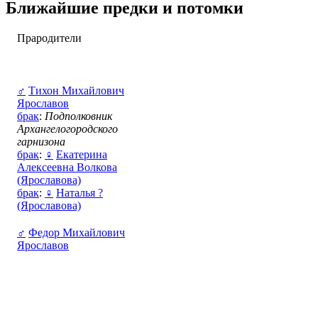
Ближайшие предки и потомки
Прародители
♂
Тихон Михайлович
Ярославов
брак
:
Подполковник
Архангелогородского
гарнизона
брак
:
♀
Екатерина
Алексеевна Волкова
(Ярославова)
брак
:
♀
Наталья ?
(Ярославова)
♂
Федор Михайлович
Ярославов