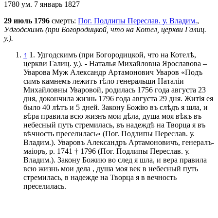
1780 ум. 7 январь 1827
29 июль 1796
смерть:
Пог. Подлипы Переслав. у. Владим.
,
Удгодскимъ (при Богородицкой, что на Котел, церкви Галиц.
у.).
↑
1. Удгодскимъ (при Богородицкой, что на Котелѣ,
церкви Галиц. у.). - Наталья Михайловна Ярославова –
Уварова Муж Александр Артамонович Уваров «Подъ
симъ камнемъ лежитъ тѣло генеральши Наталiи
Михайловны Уваровой, родилась 1756 года августа 23
дня, докончила жизнь 1796 года августа 29 дня. Житiя ея
было 40 лѣтъ и 5 дней. Закону Божiю въ слѣдъ я шла, и
вѣра правила всю жизнъ мои дѣла, душа моя вѣкъ въ
небесный путь стремилась, въ надеждѣ на Творца я въ
вѣчность преселилась» (Пог. Подлипы Переслав. у.
Владим.). Уваровъ Александръ Артамоновичъ, генералъ-
маiоръ, р. 1741 † 1796 (Пог. Подлипы Переслав. у.
Владим.). Закону Божию во след я шла, и вера правила
всю жизнь мои дела , душа моя век в небесный путь
стремилась, в надежде на Творца я в вечность
преселилась.