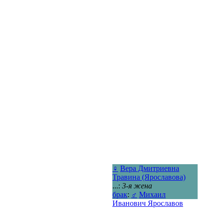
♀
Вера Дмитриевна
Травина (Ярославова)
...:
3-я жена
брак
:
♂
Михаил
Иванович Ярославов