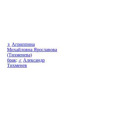
♀
Агриппина
Михайловна Ярославова
(Тихменева)
брак
:
♂
Александр
Тихменев