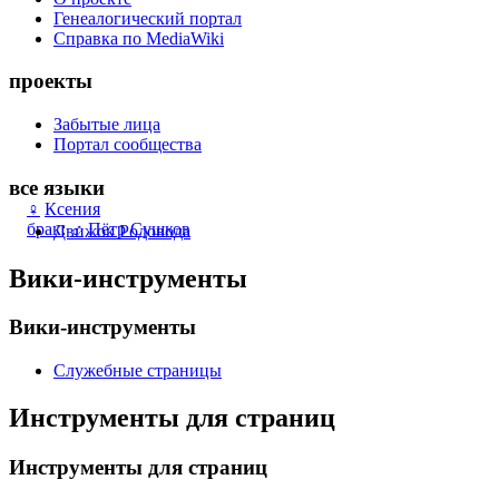
Генеалогический портал
Справка по MediaWiki
проекты
Забытые лица
Портал сообщества
все языки
♀
Ксения
брак
:
♂
Пётр Сушков
Движок Родовода
Вики-инструменты
Вики-инструменты
Служебные страницы
Инструменты для страниц
Инструменты для страниц