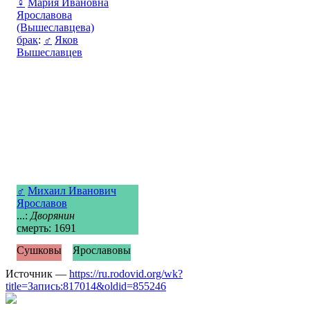
♀
Мария Ивановна
Ярославова
(Вышеславцева)
брак
:
♂
Яков
Вышеславцев
♂
Михаил Иванович
Ярославов
...:
Дворянин
смерть: 1691
Сушковы
Ярославовы
Источник —
https://ru.rodovid.org/wk?
title=Запись:817014&oldid=855246