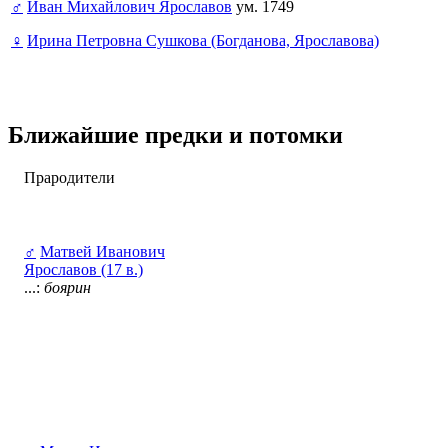
♂
Иван Михайлович Ярославов
ум. 1749
♀
Ирина Петровна Сушкова (Богданова, Ярославова)
Ближайшие предки и потомки
Прародители
♂
Матвей Иванович
Ярославов (17 в.)
...:
боярин