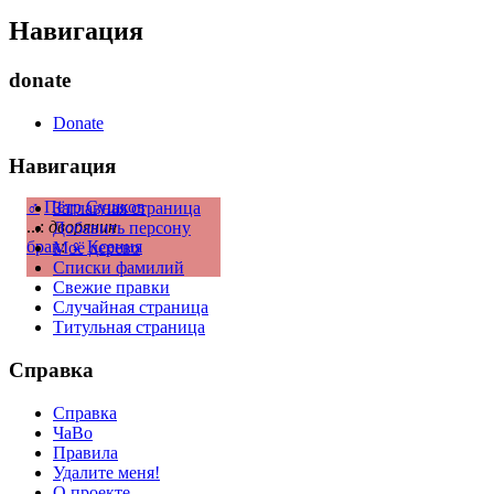
Навигация
donate
Donate
Навигация
♂
Пётр Сушков
Заглавная страница
...:
дворянин
Добавить персону
брак
:
♀
Ксения
Моё дерево
Списки фамилий
Свежие правки
Случайная страница
Титульная страница
Справка
Справка
ЧаВо
Правила
Удалите меня!
О проекте