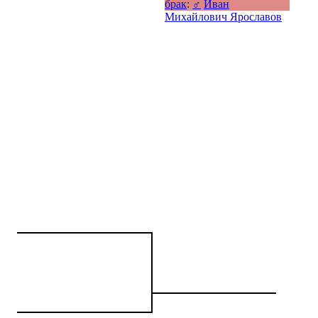
брак
:
♂
Иван
Михайлович Ярославов