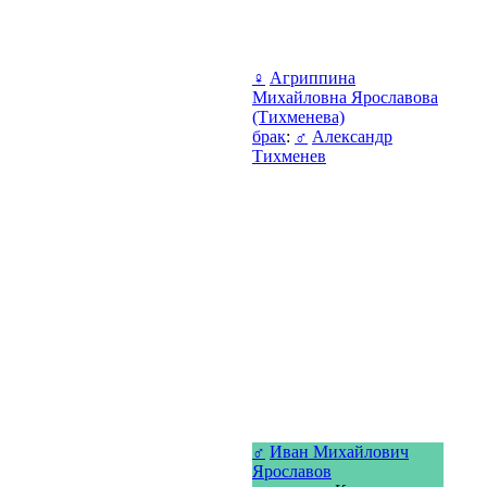
♀
Агриппина
Михайловна Ярославова
(Тихменева)
брак
:
♂
Александр
Тихменев
♂
Иван Михайлович
Ярославов