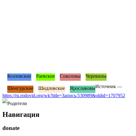
Козловские
Раевские
Соколовы
Черевины
Источник —
Шенгурские
Шидловские
Ярославовы
https://ru.rodovid.org/wk?title=Запись:530989&oldid=1707952
Родители
Навигация
donate