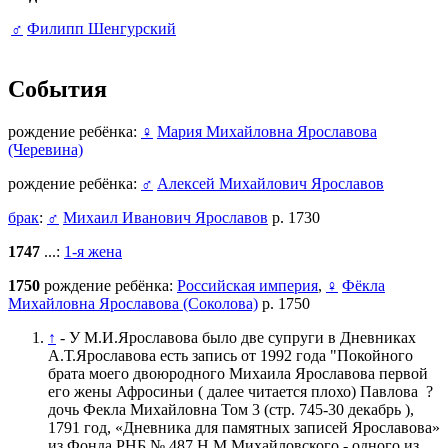
♂
Филипп Шенгурский
События
рождение ребёнка:
♀
Мария Михайловна Ярославова
(Черевина)
рождение ребёнка:
♂
Алексей Михайлович Ярославов
брак
:
♂
Михаил Иванович Ярославов
р. 1730
1747
...:
1-я жена
1750
рождение ребёнка:
Российская империя
,
♀
Фёкла
Михайловна Ярославова (Соколова)
р. 1750
↑
- У М.И.Ярославова было две супруги в Дневниках
А.Т.Ярославова есть запись от 1992 года "Покойного
брата моего двоюродного Михаила Ярославова первой
его жены Афросиньи ( далее читается плохо) Павлова ?
дочь Фекла Михайловна Том 3 (стр. 745-30 декабрь ),
1791 год, «Дневника для памятных записей Ярославова»
из Фонда РНБ № 487 Н.М.Михайловского - одного из