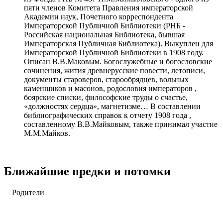
пяти членов Комитета Правления императорской
Академии наук, Почетного корреспондента
Императорской Публичной Библиотеки (РНБ -
Российская национальная Библиотека, бывшая
Императорская Публичная Библиотека). Выкуплен для
Императорской Публичной Библиотеки в 1908 году.
Описан В.В.Маковым. Богослужебные и богословские
сочинения, жития древнерусские повести, летописи,
документы староверов, старообрядцев, вольных
каменщиков и масонов, родословия императоров ,
боярские списки, философские труды о счастье,
«должностях сердца», магнетизме… В составлении
библиографических справок к отчету 1908 года ,
составленному В.В.Майковым, также принимал участие
М.М.Майков.
Ближайшие предки и потомки
Родители