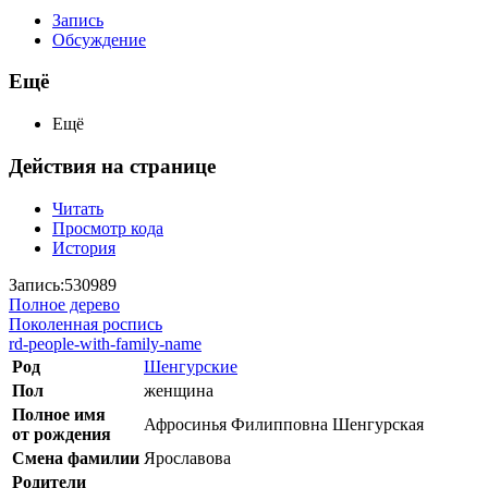
Запись
Обсуждение
Ещё
Ещё
Действия на странице
Читать
Просмотр кода
История
Запись:530989
Полное дерево
Поколенная роспись
rd-people-with-family-name
Род
Шенгурские
Пол
женщина
Полное имя
Афросинья Филипповна Шенгурская
от рождения
Смена фамилии
Ярославова
Родители