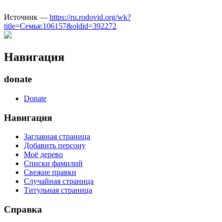
Источник —
https://ru.rodovid.org/wk?
title=Семья:106157&oldid=392272
Навигация
donate
Donate
Навигация
Заглавная страница
Добавить персону
Моё дерево
Списки фамилий
Свежие правки
Случайная страница
Титульная страница
Справка