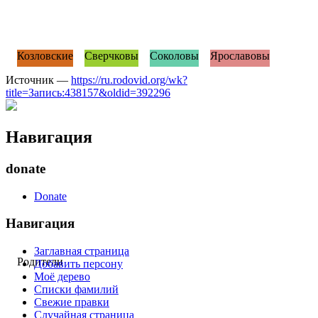
Козловские
Сверчковы
Соколовы
Ярославовы
Источник —
https://ru.rodovid.org/wk?
title=Запись:438157&oldid=392296
Навигация
donate
Donate
Навигация
Заглавная страница
Родители
Добавить персону
Моё дерево
Списки фамилий
Свежие правки
Случайная страница