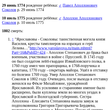
29 июнь 1774
рождение ребёнка:
♂
Павел Аполлонович
Соколов
р. 29 июнь 1774
10 июль 1775
рождение ребёнка:
♂
Аполлон Аполлонович
Соколов
р. 10 июль 1775
1802
смерть:
↑
"Ярославовы - Соколовы: таинственная могила князя
Василия, кресты тамплиеров на изразцах и герб
Лелива…"
http://www.yaroslavova.ru/main.mhtml?
Part=16&PubID=424
- Аполлон Степанович до брака был
военным, участвовал в войне с Пруссией. В 1745 году
он был солдатом лейб-гвардии Измайловского полка, в
1760 году имел чин прапорщика, в 1768-поручика и
капитана, 1770 году - секретарь майора. Ушёл в отставку
по болезни 1769 году. Умер Аполлон Степанович
Соколов в 1802 году. Очевидно, после выхода в отставку
женился на Фёкле Михайловне, урождённой
Ярославовой. Их усилиями и стараниями имение было
расширено, были куплены земли во многих уездах в
Ярославской и Вологодской губерниях. Сестра
Аполлона - Елисавета Степановна вышла замуж за
подполковника Григория Григорьевича Бердяева,
получила в приданное д. Менчаково. После её смерти