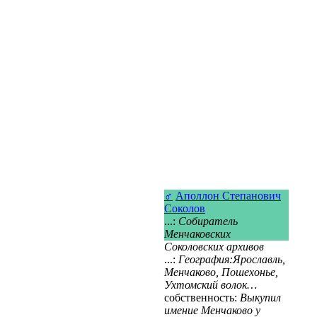
♂
Аполлон Степанович
Соколов
...:
Собиратель
Менчаковских
Соколовских архивов
...:
География:Ярославль,
Менчаково, Пошехонье,
Ухтомский волок…
собственность:
Выкупил
имение Менчаково у