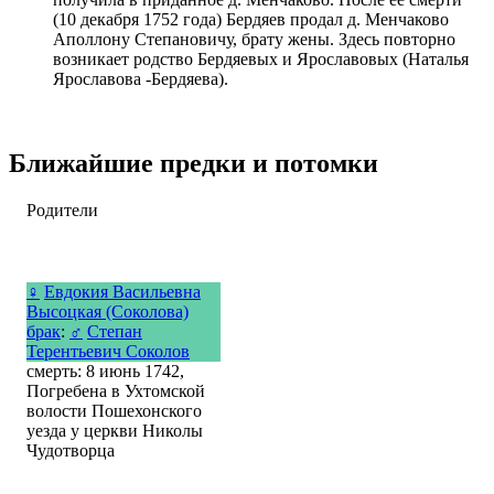
(10 декабря 1752 года) Бердяев продал д. Менчаково
Аполлону Степановичу, брату жены. Здесь повторно
возникает родство Бердяевых и Ярославовых (Наталья
Ярославова -Бердяева).
Ближайшие предки и потомки
Родители
♀
Евдокия Васильевна
Высоцкая (Соколова)
брак
:
♂
Степан
Терентьевич Соколов
смерть: 8 июнь 1742,
Погребена в Ухтомской
волости Пошехонского
уезда у церкви Николы
Чудотворца