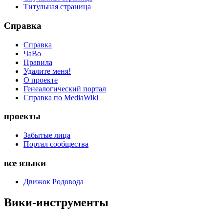
Титульная страница
Справка
Справка
ЧаВо
Правила
Удалите меня!
О проекте
Генеалогический портал
Справка по MediaWiki
проекты
Забытые лица
Портал сообщества
все языки
Движок Родовода
Вики-инструменты