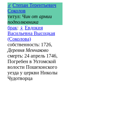
♂
Степан Терентьевич
Соколов
титул:
Чин от армии
подполковника
брак
:
♀
Евдокия
Васильевна Высоцкая
(Соколова)
собственность: 1726,
Деревня Менчаково
смерть: 24 апрель 1746,
Погребен в Ухтомской
волости Пошехонского
уезда у церкви Николы
Чудотворца