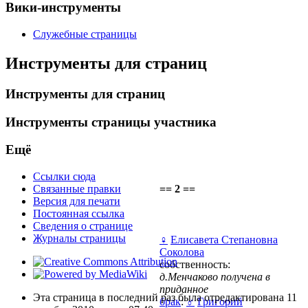
Вики-инструменты
Служебные страницы
Инструменты для страниц
Инструменты для страниц
Инструменты страницы участника
Ещё
Ссылки сюда
Связанные правки
== 2 ==
Версия для печати
Постоянная ссылка
Сведения о странице
Журналы страницы
♀
Елисавета Степановна
Соколова
собственность:
д.Менчаково получена в
приданное
Эта страница в последний раз была отредактирована 11
брак
:
♂
Григорий