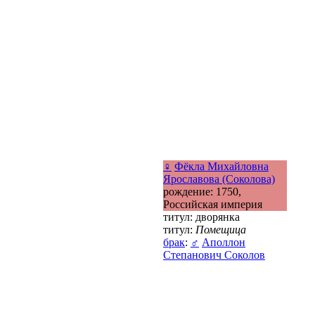
♀
Фёкла Михайловна
Ярославова (Соколова)
рождение: 1750,
Российская империя
титул: дворянка
титул:
Помещица
брак
:
♂
Аполлон
Степанович Соколов