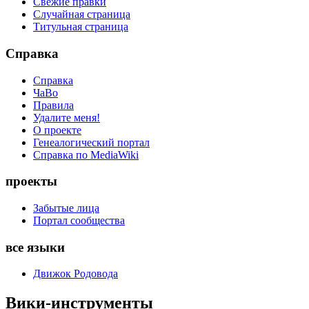
Свежие правки
Случайная страница
Титульная страница
Справка
Справка
ЧаВо
Правила
Удалите меня!
О проекте
Генеалогический портал
Справка по MediaWiki
проекты
Забытые лица
Портал сообщества
все языки
Движок Родовода
Вики-инструменты