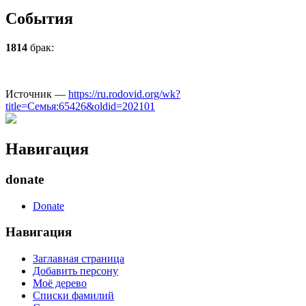
События
1814
брак:
Источник —
https://ru.rodovid.org/wk?
title=Семья:65426&oldid=202101
Навигация
donate
Donate
Навигация
Заглавная страница
Добавить персону
Моё дерево
Списки фамилий