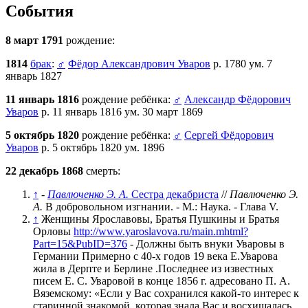
События
8 март 1791
рождение:
1814
брак
:
♂
Фёдор Александрович Уваров
р. 1780 ум. 7
январь 1827
11 январь 1816
рождение ребёнка:
♂
Александр Фёдорович
Уваров
р. 11 январь 1816 ум. 30 март 1869
5 октябрь 1820
рождение ребёнка:
♂
Сергей Фёдорович
Уваров
р. 5 октябрь 1820 ум. 1896
22 декабрь 1868
смерть:
↑
-
Павлюченко Э. А.
Сестра декабриста
//
Павлюченко Э.
А.
В добровольном изгнании. - М.: Наука. - Глава V.
↑
Женщины Ярославовы, Братья Пушкины и Братья
Орловы
http://www.yaroslavova.ru/main.mhtml?
Part=15&PubID=376
- Должны быть внуки Уваровы в
Германии Примерно с 40-х годов 19 века Е.Уварова
жила в Дерпте и Берлине .Последнее из известных
писем Е. С. Уваровой в конце 1856 г. адресовано П. А.
Вяземскому: «Если у Вас сохранился какой-то интерес к
старинной знакомой, которая знала Вас и восхищалась