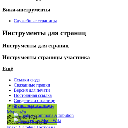
Вики-инструменты
Служебные страницы
Инструменты для страниц
Инструменты для страниц
Инструменты страницы участника
Ещё
Ссылки сюда
Связанные правки
Версия для печати
Постоянная ссылка
Сведения о странице
Журналы страницы
♂
Никита Артамонович
Муравьёв
рождение: 1721,
Российская империя
брак
:
♀
София Петровна