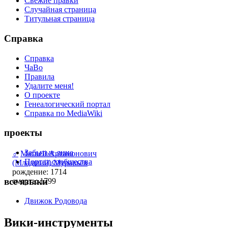
Свежие правки
Случайная страница
Титульная страница
Справка
Справка
ЧаВо
Правила
Удалите меня!
О проекте
Генеалогический портал
Справка по MediaWiki
проекты
Забытые лица
♂
Матвей Артамонович
Портал сообщества
(Младший) Муравьёв
рождение: 1714
все языки
смерть: 1799
Движок Родовода
Вики-инструменты