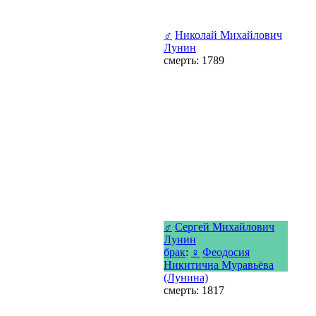
♂
Николай Михайлович
Лунин
смерть: 1789
♂
Сергей Михайлович
Лунин
брак
:
♀
Феодосия
Никитична Муравьёва
(Лунина)
смерть: 1817