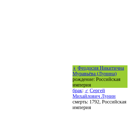
♀
Феодосия Никитична
Муравьёва (Лунина)
рождение: Российская
империя
брак
:
♂
Сергей
Михайлович Лунин
смерть: 1792, Российская
империя