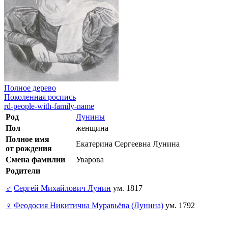
Полное дерево
Поколенная роспись
rd-people-with-family-name
Род
Лунины
Пол
женщина
Полное имя
Екатерина Сергеевна Лунина
от рождения
Смена фамилии
Уварова
Родители
♂
Сергей Михайлович Лунин
ум. 1817
♀
Феодосия Никитична Муравьёва (Лунина)
ум. 1792