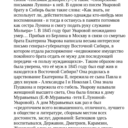
письмами Лунина» к ней. В одном из писем Уваровой
брату в Сибирь были такие слова: «Как знать, не
использует ли, действительно однажды кто-нибудь мои
воспоминания - и тогда я останусь в памяти потомков
как сестра Лунина и смогу подать руку служанке
Мольера» !. В 1845 году брат Уваровой неожиданно
умер… Прибыв из Берлина в Москву в связи со смертью
брата Екатерина Уварова написала весьма интересное
письмо генерал-губернатору Восточной Сибири, в
котором отдала распоряжение «недвижимое имущество
покойного брата отдать ее мужу для последующей
передачи «в пользу нуждающихся». Таким образом она
была уверена, что её муж в 1845 году был ещё жив и
находится в Восточной Сибири? Она родилась в
царствование Екатерины II, пережила ее сына Павла и
двух внуков - Александра I и Николая I. Она знала
Пушкина и пережила его гибель. Уварову называли
женщиной высшего света, Она была близка к дому
Муравьевых (Е.Ф.Муравьева -тетя Е.Луниной-
Уваровой). А дом Муравьевых как раз и был
«средоточием всего возвышенного, отличного, лучшего
в обществе и литературе, сборным местом всех
достоинств, заслуг, дарований: Батюшков здесь
воспитывался, Державин, Дмитриев, Карамзин,