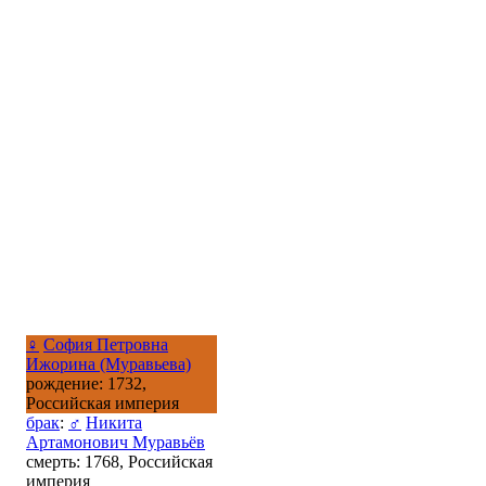
♀
София Петровна
Ижорина (Муравьева)
рождение: 1732,
Российская империя
брак
:
♂
Никита
Артамонович Муравьёв
смерть: 1768, Российская
империя