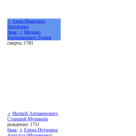
♀
Анна Ивановна
Неплюева
брак
:
♂
Михаил
Киприянович Лунин
смерть: 1781
♂
Матвей Артамонович
Старший Муравьёв
рождение: 1711
брак
:
♀
Елена Петровна
Апостол (Муравьева)