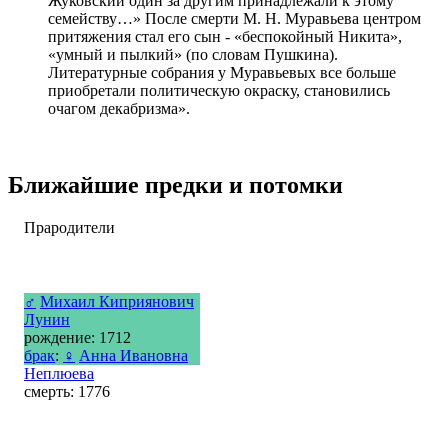
Жуковский один за другим принадлежали к этому
семейству…» После смерти М. Н. Муравьева центром
притяжения стал его сын - «беспокойный Никита»,
«умный и пылкий» (по словам Пушкина).
Литературные собрания у Муравьевых все больше
приобретали политическую окраску, становились
очагом декабризма».
Ближайшие предки и потомки
Прародители
♂
Михаил Киприянович
Лунин
рождение: 1712
брак
:
♀
Анна Ивановна
Неплюева
смерть: 1776