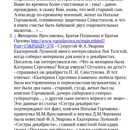
Вами во времена более счастливые и - увы! - давно
прошедшие, я скажу Вам, князь, что мой старший сын.
Александр по-прежнему военный, женат на Наталье
Горчаковой, племяннице защитника Севастополя, и что
я имею счастье быть бабушкой двух очаровательных
малюток…»…
↑
Женщины Ярославовы, Братья Пушкины и Братья
Орловы
http://www.yaroslavova.ru/main.mhtml?
Part=15&PubID=376
- Супругой Ф.А.Уварова
Екатериной Луниной много интересовался Лев Толстой,
когда собирал материалы для книги о декабристах.
Писатель так интересовался ею. «Что за женщина была
Катерина Сергеевна? Когда умерла? Остались ли дети?»
- спрашивал он декабриста П. Н. Свистунова. И тот
отвечал: «Екатерина Сергеевна пламенно любила брата;
была восторженница и первоклассная музыкантша; у
нее были два сына - старший, гусар, женат был на
княгине Горчаковой, дочери сибирского генерал-
губернатора…, о другом сыне ничего верного не знаю» .
Эти данные из статьи «Сестра декабриста»
подтверждают тот факт, княгиня Наталья Горчакова -
правнучка М.М.Ярославовой и внучка Д.М.Черевина
была невесткой Ф.А.Уварова и Екатерины Луниной -
«Сестры декабриста», ставшей известной благодаря
своим «Письмам декабристу», а также «сибирскими