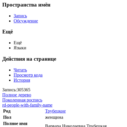
Пространства имён
Запись
Обсуждение
Ещё
Ещё
Языки
Действия на странице
Читать
Просмотр кода
История
Запись:305365
Полное дерево
Поколенная роспись
rd-people-with-family-name
Род
Трубецкие
Пол
женщина
Полное имя
Варвара Николаевна Трубецкая