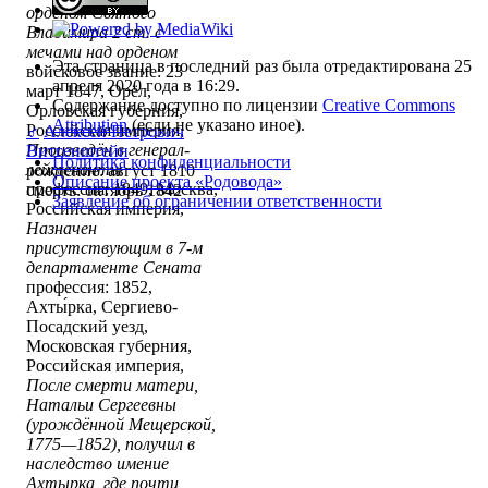
орденом Святого
Владимира 2 ст. с
мечами над орденом
Эта страница в последний раз была отредактирована 25
войсковое звание: 23
апреля 2020 года в 16:29.
март 1847, Орёл,
Содержание доступно по лицензии
Creative Commons
Орловская губерния,
Attribution
(если не указано иное).
Российская империя,
♂
Алексей Петрович
Произведён в генерал-
Витгенштейн
Политика конфиденциальности
лейтенанты
рождение: август 1810
Описание проекта «Родовода»
профессия: 1849, Москва,
смерть: октябрь 1842
Заявление об ограничении ответственности
Российская империя,
Назначен
присутствующим в 7-м
департаменте Сената
профессия: 1852,
Ахты́рка, Сергиево-
Посадский уезд,
Московская губерния,
Российская империя,
После смерти матери,
Натальи Сергеевны
(урождённой Мещерской,
1775—1852), получил в
наследство имение
Ахтырка, где почти