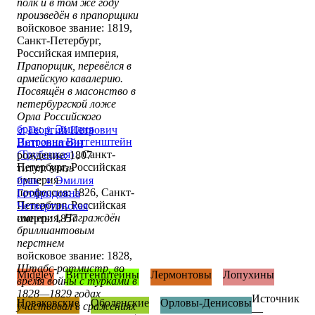
полк и в том же году
произведён в прапорщики
войсковое звание: 1819,
Санкт-Петербург,
Российская империя,
Прапорщик, перевёлся в
армейскую кавалерию.
Посвящён в масонство в
петербургской ложе
Орла Российского
брак
:
♀
Эмилия
♂
Георгий Петрович
Петровна Витгенштейн
Витгенштейн
(Трубецкая)
, Санкт-
рождение: 1807
Петербург, Российская
титул:
князь
империя
брак
:
♀
Эмилия
профессия: 1826, Санкт-
Готфридовна
Петербург, Российская
Четвертинская
империя,
Награждён
смерть: 1857
бриллиантовым
перстнем
войсковое звание: 1828,
Штабс-ротмистр, во
Midgley
Витгенштейны
Лермонтовы
Лопухины
время войны с турками в
1828—1829 годах
Источник
Новаковские
Оболенские
Орловы-Денисовы
участвовал в сражениях
—