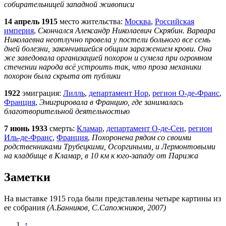
собирательницей западной живописи
14 апрель 1915
место жительства:
Москва
,
Российская
империя
,
Скончался Александр Николаевич Скрябин. Варвара
Николаевна неотлучно провела у постели больного все семь
дней болезни, закончившейся общим заражением крови. Она
же заведовала организацией похорон и сумела при огромном
стечении народа всё устроить так, что проза механики
похорон была скрыта от публики
1922
эмиграция:
Лилль
,
департамент Нор
,
регион О-де-Франс
,
Франция
,
Эмигрировала в Францию, где занималась
благотворительной деятельностью
7 июнь 1933
смерть:
Кламар
,
департамент О-де-Сен
,
регион
Иль-де-Франс
,
Франция
,
Похоронена рядом со своими
родственниками Трубецкими, Осоргиными, и Лермонтовыми
на кладбище в Кламар, в 10 км к юго-западу от Парижа
Заметки
На выставке 1915 года были представлены четыре картины из
ее собрания
(А.Банников, С.Сапожников, 2007)
↑