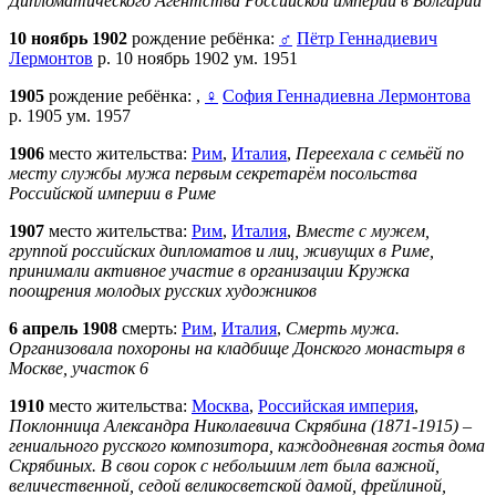
Дипломатического Агентства Российской империи в Болгарии
10 ноябрь 1902
рождение ребёнка:
♂
Пётр Геннадиевич
Лермонтов
р. 10 ноябрь 1902 ум. 1951
1905
рождение ребёнка:
,
♀
София Геннадиевна Лермонтова
р. 1905 ум. 1957
1906
место жительства:
Рим
,
Италия
,
Переехала с семьёй по
месту службы мужа первым секретарём посольства
Российской империи в Риме
1907
место жительства:
Рим
,
Италия
,
Вместе с мужем,
группой российских дипломатов и лиц, живущих в Риме,
принимали активное участие в организации Кружка
поощрения молодых русских художников
6 апрель 1908
смерть:
Рим
,
Италия
,
Смерть мужа.
Организовала похороны на кладбище Донского монастыря в
Москве, участок 6
1910
место жительства:
Москва
,
Российская империя
,
Поклонница Александра Николаевича Скрябина (1871-1915) –
гениального русского композитора, каждодневная гостья дома
Скрябиных. В свои сорок с небольшим лет была важной,
величественной, седой великосветской дамой, фрейлиной,