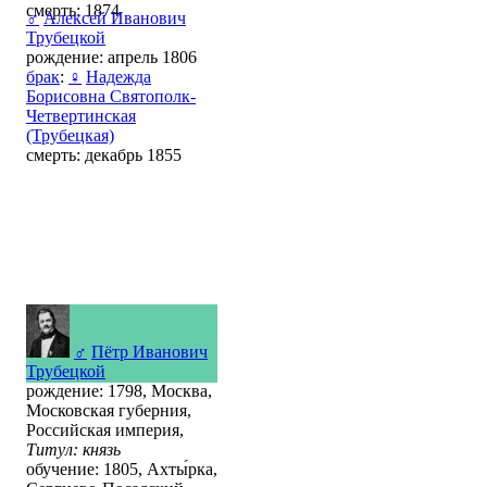
смерть: 1874
♂
Алексей Иванович
Трубецкой
рождение: апрель 1806
брак
:
♀
Надежда
Борисовна Святополк-
Четвертинская
(Трубецкая)
смерть: декабрь 1855
♂
Пётр Иванович
Трубецкой
рождение: 1798, Москва,
Московская губерния,
Российская империя,
Титул: князь
обучение: 1805, Ахты́рка,