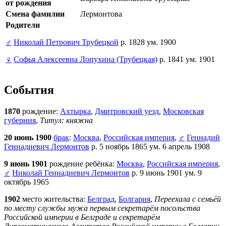
от рождения
Смена фамилии
Лермонтова
Родители
♂
Николай Петрович Трубецкой
р. 1828 ум. 1900
♀
Софья Алексеевна Лопухина (Трубецкая)
р. 1841 ум. 1901
События
1870
рождение:
Ахтырка
,
Дмитровский уезд
,
Московская
губерния
,
Титул: княжна
20 июнь 1900
брак
:
Москва
,
Российская империя
,
♂
Геннадий
Геннадиевич Лермонтов
р. 5 ноябрь 1865 ум. 6 апрель 1908
9 июнь 1901
рождение ребёнка:
Москва
,
Российская империя
,
♂
Николай Геннадиевич Лермонтов
р. 9 июнь 1901 ум. 9
октябрь 1965
1902
место жительства:
Белград
,
Болгария
,
Переехала с семьёй
по месту службы мужа первым секретарём посольства
Российской империи в Белграде и секретарём