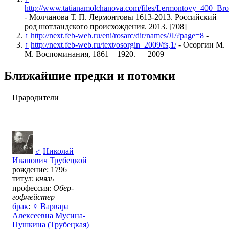
http://www.tatianamolchanova.com/files/Lermontovy_400_B
- Молчанова Т. П. Лермонтовы 1613-2013. Российский
род шотландского происхождения. 2013. [708]
↑
http://next.feb-web.ru/eni/rosarc/dir/names/Л/?page=8
-
↑
http://next.feb-web.ru/text/osorgin_2009/fs,1/
- Осоргин М.
М. Воспоминания, 1861—1920. — 2009
Ближайшие предки и потомки
Прародители
♂
Николай
Иванович Трубецкой
рождение: 1796
титул:
князь
профессия:
Обер-
гофмейстер
брак
:
♀
Варвара
Алексеевна Мусина-
Пушкина (Трубецкая)