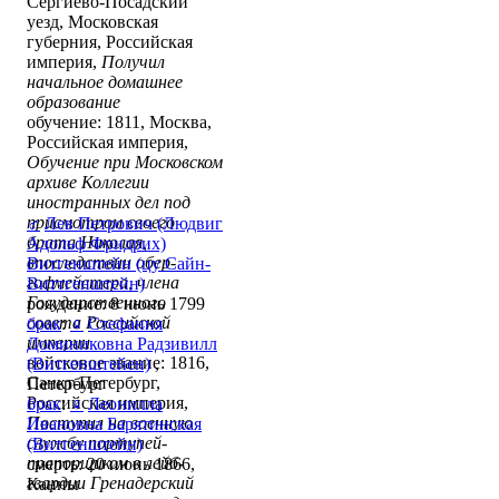
Сергиево-Посадский
уезд, Московская
губерния, Российская
империя,
Получил
начальное домашнее
образование
обучение: 1811, Москва,
Российская империя,
Обучение при Московском
архиве Коллегии
иностранных дел под
присмотром своего
♂
Лев Петрович (Людвиг
брата Николая,
Адольф Фридрих)
впоследствии обер-
Витгенштейн (цу Сайн-
гофмейстера, члена
Виттгенштейн)
Государственного
рождение: 8 июнь 1799
совета Российской
брак
:
♀
Стефания
империи
Доминиковна Радзивилл
войсковое звание: 1816,
(Витгенштейен)
,
Санкт-Петербург,
Петербург
Российская империя,
брак
:
♀
Леонилла
Поступил на военную
Ивановна Барятинская
службу портупей-
(Витгенштейн)
прапорщиком в лейб-
смерть: 20 июнь 1866,
гвардии Гренадерский
Канны