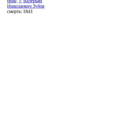
брак
:
♂
Валерьян
Николаевич Зубов
смерть: 1843