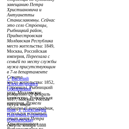
завещанию Петра
Христиановича и
Антуанетты
Станиславовны. Сейчас
это село Стро́енцы,
Рыбницкий район,
Приднестровская
Молдавская Республика
место жительства: 1849,
Москва, Российская
империя,
Переехала с
семьёй по месту службы
мужа присутствующим
в 7-м департаменте
Сената
♂
Василий
место жительства: 1852,
Александрович
Строенцы, Рыбницкий
Оболенский
уезд, Молдавское
рождение: 20 февраль
княжество, Российская
1817, Москва, Россия
империя,
Развели
титул:
князь
обширный виноградник,
брак
:
♀
Александра
используя успешный
Павловна Голицына
опыт князя Петра
(Оболенская)
Христиановича
смерть: январь 1888
Витгенштейна по