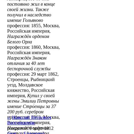
постоянно жил в конце
своей жизни. Также
получил в наследство
имение Гольяново
профессия: 1855, Москва,
Российская империя,
Награждён орденом
Белого Орла
профессия: 1860, Москва,
Российская империя,
Награждён Знаком
отличия за 40 лет
беспорочной службы
профессия: 29 март 1862,
Строенцы, Рыбницкий
уезд, Молдавское
княжество, Российская
империя,
Купил у своей
жены Эмилии Петровны
имение Стро́енцы за 37
200 руб. серебром
профессия: 1863, Москва,
♂
Николай Петрович
Российская империя,
Витгенштейн
Награждён орденом
рождение: 9 март 1812
Святого Александра
брак
:
♀
Елизавета