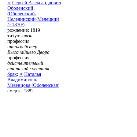
♂
Сергей Александрович
Оболенский
(Оболенский-
Нелединский-Мелецкий
/с 1870/)
рождение: 1819
титул:
князь
профессия:
шталмейстер
Высочайшего Двора
профессия:
действительный
статский советник
брак
:
♀
Наталья
Владимировна
Мезенцова (Оболенская)
смерть: 1882