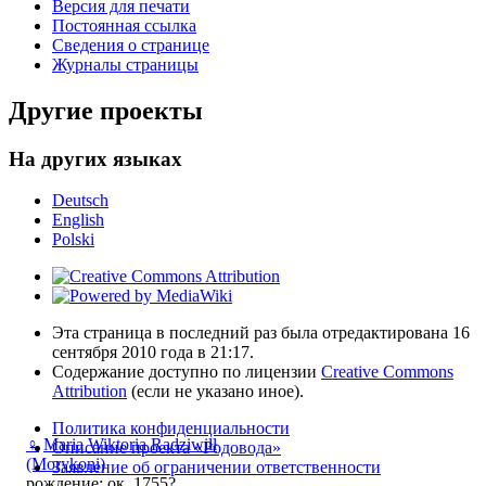
Версия для печати
Постоянная ссылка
Сведения о странице
Журналы страницы
Другие проекты
На других языках
Deutsch
English
Polski
Эта страница в последний раз была отредактирована 16
сентября 2010 года в 21:17.
Содержание доступно по лицензии
Creative Commons
Attribution
(если не указано иное).
Политика конфиденциальности
♀
Maria Wiktoria Radziwiłł
Описание проекта «Родовода»
(Morykoni)
Заявление об ограничении ответственности
рождение: ок. 1755?