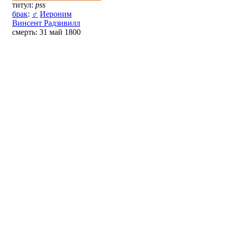
титул:
pss
брак
:
♂
Иероним
Винсент Радзивилл
смерть: 31 май 1800