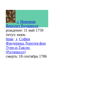
♂
Иероним
Винсент Радзивилл
рождение: 11 май 1759
титул:
князь
брак
:
♀
София
Фредерика Доротея фон
Турн-и-Таксис
(Радзивилл)
смерть: 18 сентябрь 1786