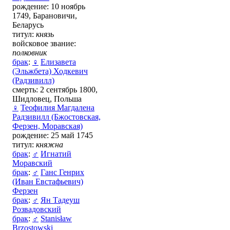
рождение: 10 ноябрь
1749, Барановичи,
Беларусь
титул:
князь
войсковое звание:
полковник
брак
:
♀
Елизавета
(Эльжбета) Ходкевич
(Радзивилл)
смерть: 2 сентябрь 1800,
Шидловец, Польша
♀
Теофилия Магдалена
Радзивилл (Бжостовская,
Ферзен, Моравская)
рождение: 25 май 1745
титул:
княжна
брак
:
♂
Игнатий
Моравский
брак
:
♂
Ганс Генрих
(Иван Евстафьевич)
Ферзен
брак
:
♂
Ян Тадеуш
Розвадовский
брак
:
♂
Stanisław
Brzostowski