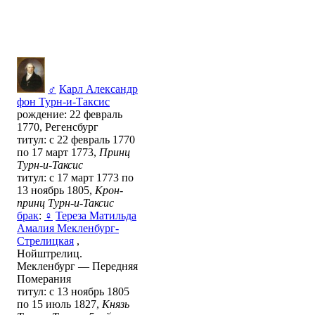
♂
Карл Александр
фон Турн-и-Таксис
рождение: 22 февраль
1770, Регенсбург
титул: с 22 февраль 1770
по 17 март 1773,
Принц
Турн-и-Таксис
титул: с 17 март 1773 по
13 ноябрь 1805,
Крон-
принц Турн-и-Таксис
брак
:
♀
Тереза Матильда
Амалия Мекленбург-
Стрелицкая
,
Нойштрелиц.
Мекленбург — Передняя
Померания
титул: с 13 ноябрь 1805
по 15 июль 1827,
Князь