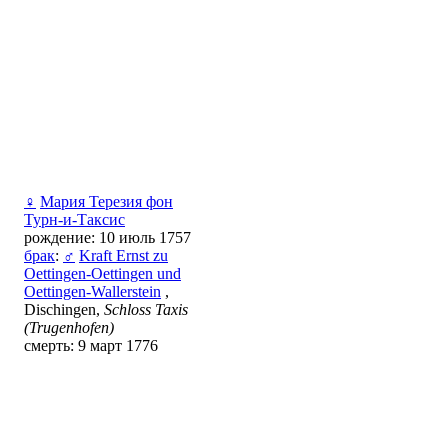
♀
Мария Терезия фон
Турн-и-Таксис
рождение: 10 июль 1757
брак
:
♂
Kraft Ernst zu
Oettingen-Oettingen und
Oettingen-Wallerstein
,
Dischingen,
Schloss Taxis
(Trugenhofen)
смерть: 9 март 1776