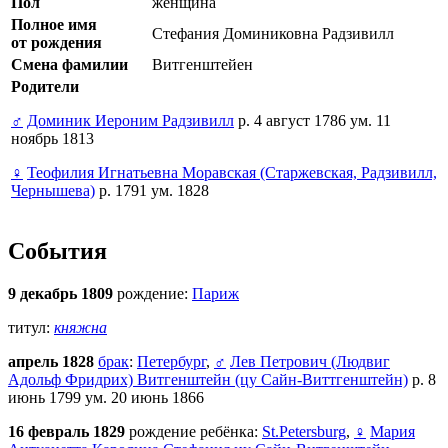
Пол
женщина
Полное имя
Стефания Доминиковна Радзивилл
от рождения
Смена фамилии
Витгенштейен
Родители
♂
Доминик Иероним Радзивилл
р. 4 август 1786 ум. 11
ноябрь 1813
♀
Теофилия Игнатьевна Моравская (Старжевская, Радзивилл,
Чернышева)
р. 1791 ум. 1828
События
9 декабрь 1809
рождение:
Париж
титул:
княжна
апрель 1828
брак
:
Петербург
,
♂
Лев Петрович (Людвиг
Адольф Фридрих) Витгенштейн (цу Сайн-Виттгенштейн)
р. 8
июнь 1799 ум. 20 июнь 1866
16 февраль 1829
рождение ребёнка:
St.Petersburg
,
♀
Мария