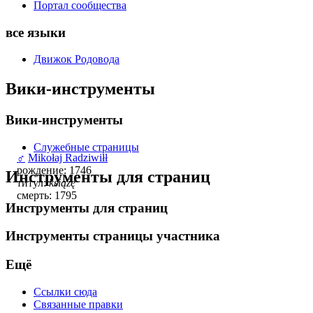
Портал сообщества
все языки
Движок Родовода
Вики-инструменты
Вики-инструменты
Служебные страницы
♂
Mikołaj Radziwiłł
рождение: 1746
Инструменты для страниц
титул:
książę
смерть: 1795
Инструменты для страниц
Инструменты страницы участника
Ещё
Ссылки сюда
Связанные правки