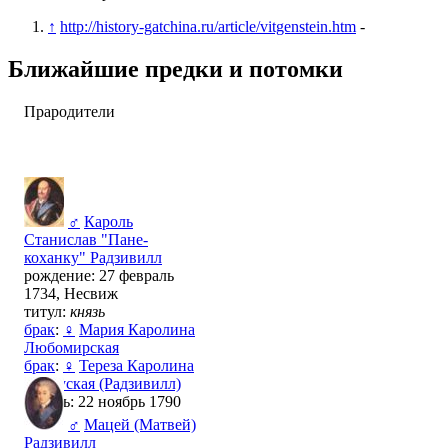
↑
http://history-gatchina.ru/article/vitgenstein.htm
-
Ближайшие предки и потомки
Прародители
♂
Кароль
Станислав "Пане-
коханку" Радзивилл
рождение: 27 февраль
1734, Несвиж
титул:
князь
брак
:
♀
Мария Каролина
Любомирская
брак
:
♀
Тереза Каролина
Ржевуская (Радзивилл)
смерть: 22 ноябрь 1790
♂
Мацей (Матвей)
Радзивилл