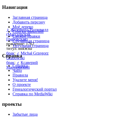
Навигация
Заглавная страница
Добавить персону
Моё дерево
♀
Жозефина Радзивилл
Списки фамилий
(Массальская,
Свежие правки
Грабовская)
Случайная страница
рождение: 1762
Титульная страница
титул:
княжна
брак
:
♂
Michał Grzegorz
Справка
Grabowski
брак
:
♂
Ксаверий
Справка
Массальский
ЧаВо
Правила
Удалите меня!
О проекте
Генеалогический портал
Справка по MediaWiki
проекты
Забытые лица