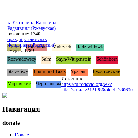
♀
Екатерина Каролина
Радзивилл (Ржевуская)
рождение: 1740
брак
:
♂
Станислав
Фердинанд Ржевуский
Gindra
Hohenlohe
Mniszech
Radziwiłłowie
смерть: 1789
Rozwadowscy
Salm
Sayn-Wittgenstein
Schönborn
Starzeńscy
Thurn und Taxis
Ypsilanti
Бжостовские
Источник —
Моравские
Чернышевы
https://ru.rodovid.org/wk?
title=Запись:212138&oldid=380690
Навигация
donate
Donate