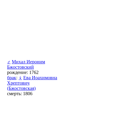
♂
Михал Иероним
Бжостовский
рождение: 1762
брак
:
♀
Ева Иоахимовна
Хрептович
(Бжостовская)
смерть: 1806