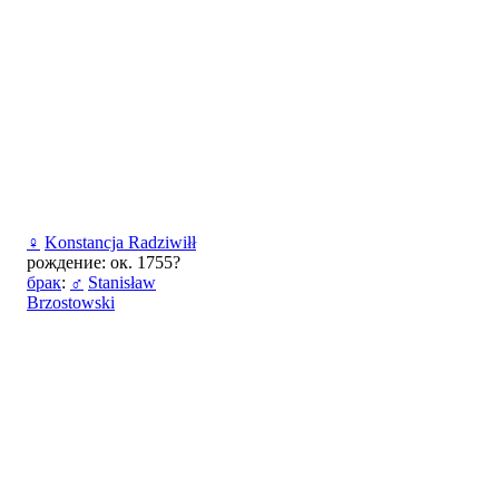
♀
Konstancja Radziwiłł
рождение: ок. 1755?
брак
:
♂
Stanisław
Brzostowski