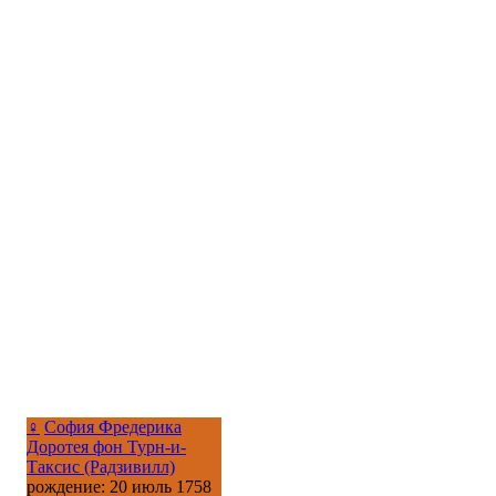
♀
София Фредерика
Доротея фон Турн-и-
Таксис (Радзивилл)
рождение: 20 июль 1758