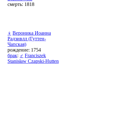
смерть: 1818
♀
Вероника Иоанна
Радзивлл (Гуттен-
Чапская)
рождение: 1754
брак
:
♂
Franciszek
Stanisław Czapski-Hutten