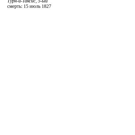
Турн-и-Таксис, 5-ый
смерть: 15 июль 1827