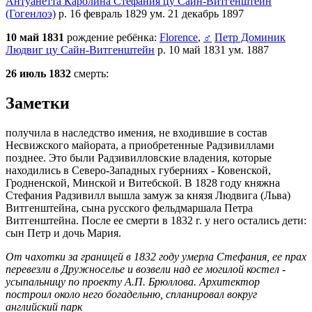
Антуанетта Каролина Стефания цу Сайн-Витгенштейн
(Гогенлоэ)
р. 16 февраль 1829 ум. 21 декабрь 1897
10 май 1831
рождение ребёнка:
Florence
,
♂
Петр Доминик
Людвиг цу Сайн-Витгенштейн
р. 10 май 1831 ум. 1887
26 июль 1832
смерть:
Заметки
получила в наследство имения, не входившие в состав
Несвижского майората, а приобретенные Радзивиллами
позднее. Это были Радзивилловские владения, которые
находились в Северо-Западных губерниях - Ковенской,
Гродненской, Минской и Витебской. В 1828 году княжна
Стефания Радзивилл вышла замуж за князя Людвига (Льва)
Витгенштейна, сына русского фельдмаршала Петра
Витгенштейна. После ее смерти в 1832 г. у него остались дети:
сын Петр и дочь Мария.
От чахотки за границей в 1832 году умерла Стефания, ее прах
перевезли в Дружноселье и возвели над ее могилой костел -
усыпальницу по проекту А.П. Брюллова. Архитектор
построил около него богадельню, спланировал вокруг
английский парк