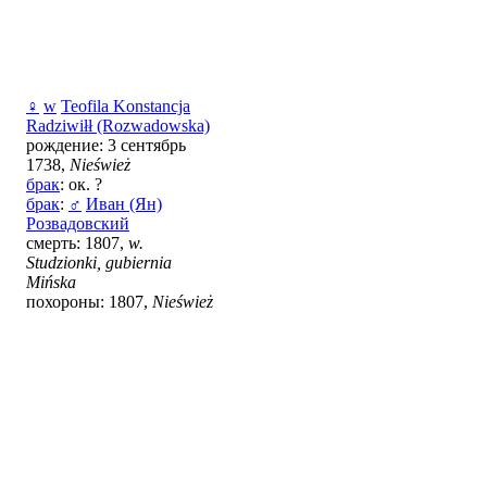
♀
w
Teofila Konstancja
Radziwiłł (Rozwadowska)
рождение: 3 сентябрь
1738,
Nieśwież
брак
: ок. ?
брак
:
♂
Иван (Ян)
Розвадовский
смерть: 1807,
w.
Studzionki, gubiernia
Mińska
похороны: 1807,
Nieśwież