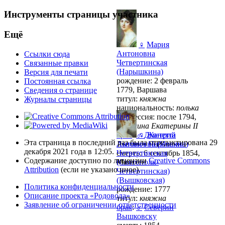
Инструменты страницы участника
Ещё
♀
Мария
Антоновна
Ссылки сюда
Четвертинская
Связанные правки
(Нарышкина)
Версия для печати
рождение: 2 февраль
Постоянная ссылка
1779, Варшава
Сведения о странице
титул:
княжна
Журналы страницы
национальность:
полька
профессия: после 1794,
фрейлина Екатерины ІІ
брак
:
♂
♀
Дмитрий
Жанетта
Эта страница в последний раз была отредактирована 29
Львович Нарышкин
Антоновна (Иоанна)
декабря 2021 года в 12:05.
смерть: 6 сентябрь 1854,
Четвертинская
Содержание доступно по лицензии
Creative Commons
Мюнхен
(Святополк-
Attribution
(если не указано иное).
Четвертинская)
(Вышковская)
Политика конфиденциальности
рождение: 1777
Описание проекта «Родовода»
титул:
княжна
Заявление об ограничении ответственности
брак
:
♂
Северин
Вышковскy