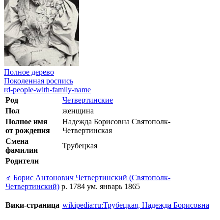
Полное дерево
Поколенная роспись
rd-people-with-family-name
Род
Четвертинские
Пол
женщина
Полное имя
Надежда Борисовна Святополк-
от рождения
Четвертинская
Смена
Трубецкая
фамилии
Родители
♂
Борис Антонович Четвертинский (Святополк-
Четвертинский)
р. 1784 ум. январь 1865
Вики-страница
wikipedia:ru:Трубецкая, Надежда Борисовна