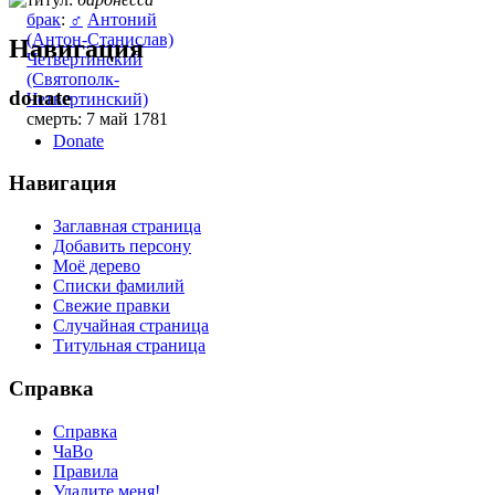
брак
:
♂
Антоний
(Антон-Станислав)
Навигация
Четвертинский
(Святополк-
donate
Четвертинский)
смерть: 7 май 1781
Donate
Навигация
Заглавная страница
Добавить персону
Моё дерево
Списки фамилий
Свежие правки
Случайная страница
Титульная страница
Справка
Справка
ЧаВо
Правила
Удалите меня!