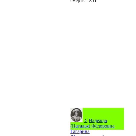
смерть: 1851
♀
Надежда
(Наталья) Фёдоровна
Гагарина