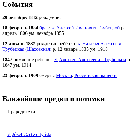
События
20 октябрь 1812
рождение:
18 февраль 1834
брак
:
♂
Алексей Иванович Трубецкой
р.
апрель 1806 ум. декабрь 1855
12 январь 1835
рождение ребёнка:
♀
Наталья Алексеевна
Трубецкая (Шаховская)
р. 12 январь 1835 ум. 1918
1847
рождение ребёнка:
♂
Алексей Алексеевич Трубецкой
р.
1847 ум. 1914
23 февраль 1909
смерть:
Москва
,
Российская империя
Ближайшие предки и потомки
Прародители
♂
Józef Czetwertyński