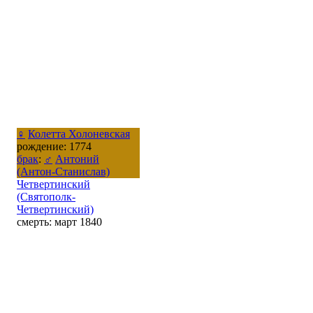
♀
Колетта Холоневская
рождение: 1774
брак
:
♂
Антоний
(Антон-Станислав)
Четвертинский
(Святополк-
Четвертинский)
смерть: март 1840