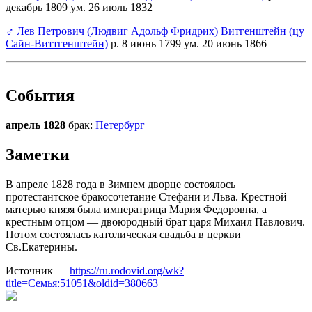
декабрь 1809 ум. 26 июль 1832
♂
Лев Петрович (Людвиг Адольф Фридрих) Витгенштейн (цу
Сайн-Виттгенштейн)
р. 8 июнь 1799 ум. 20 июнь 1866
События
апрель 1828
брак:
Петербург
Заметки
В апреле 1828 года в Зимнем дворце состоялось
протестантское бракосочетание Стефани и Льва. Крестной
матерью князя была императрица Мария Федоровна, а
крестным отцом — двоюродный брат царя Михаил Павлович.
Потом состоялась католическая свадьба в церкви
Св.Екатерины.
Источник —
https://ru.rodovid.org/wk?
title=Семья:51051&oldid=380663