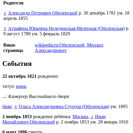
Родители
♂
Александр Петрович Оболенский
р. 30 декабрь 1781 ум. 18
апрель 1855
♀
Аграфена Юрьевна Нелединская-Мелецкая (Оболенская)
р.
9 август 1789 ум. 5 февраль 1829
Вики-
wikipedia:ru:Оболенский, Михаил
страница
Александрович
События
22 октябрь 1821
рождение:
титул:
князь
...:
Камергер Высочайшего двора
брак
:
♀
Ольга Александровна Стурдза (Оболенская)
ум. 1895
2 ноябрь 1853
рождение ребёнка:
Москва
,
♂
Иван
Михайлович Оболенский
р. 2 ноябрь 1853 ум. 28 январь 1910
6 март 1886
смерть: