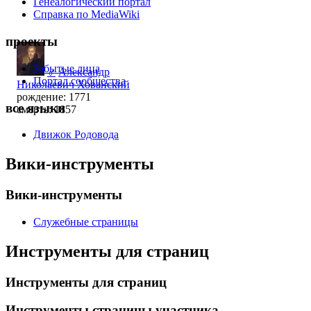
Генеалогический портал
Справка по MediaWiki
проекты
Забытые лица
♂
Александр
Портал сообщества
Николаевич Хованский
рождение: 1771
все языки
смерть: 1857
Движок Родовода
Вики-инструменты
Вики-инструменты
Служебные страницы
Инструменты для страниц
Инструменты для страниц
Инструменты страницы участника