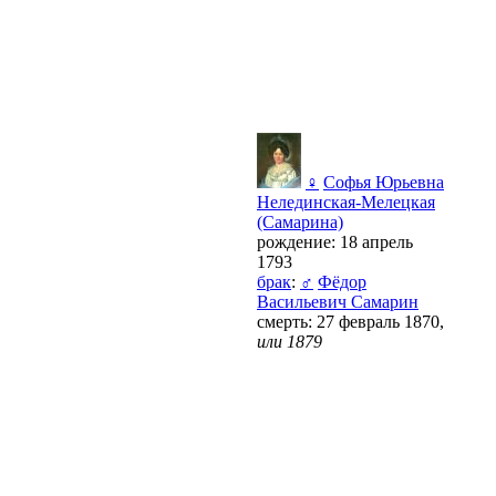
♀
Софья Юрьевна
Нелединская-Мелецкая
(Самарина)
рождение: 18 апрель
1793
брак
:
♂
Фёдор
Васильевич Самарин
смерть: 27 февраль 1870,
или 1879