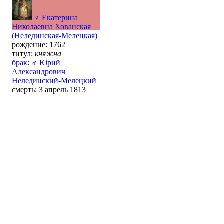
♀
Екатерина
Николаевна Хованская
(Нелединская-Мелецкая)
рождение: 1762
титул:
княжна
брак
:
♂
Юрий
Александрович
Нелединский-Мелецкий
смерть: 3 апрель 1813