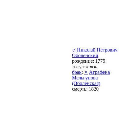
♂
Николай Петрович
Оболенский
рождение: 1775
титул:
князь
брак
:
♀
Аграфена
Мельгунова
(Оболенская)
смерть: 1820