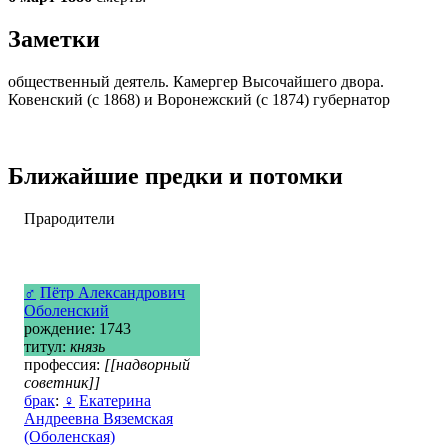
Заметки
общественный деятель. Камергер Высочайшего двора.
Ковенский (с 1868) и Воронежский (с 1874) губернатор
Ближайшие предки и потомки
Прародители
♂
Пётр Александрович
Оболенский
рождение: 1743
титул:
князь
профессия:
[[надворный
советник]]
брак
:
♀
Екатерина
Андреевна Вяземская
(Оболенская)