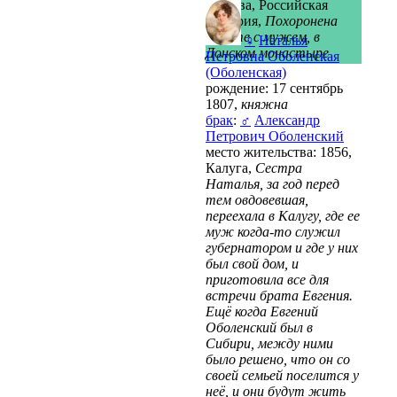
Москва, Российская
империя,
Похоронена
вместе с мужем, в
♀
Наталья
Донском монастыре
Петровна Оболенская
(Оболенская)
рождение: 17 сентябрь
1807,
княжна
брак
:
♂
Александр
Петрович Оболенский
место жительства: 1856,
Калуга,
Сестра
Наталья, за год перед
тем овдовевшая,
переехала в Калугу, где ее
муж когда-то служил
губернатором и где у них
был свой дом, и
приготовила все для
встречи брата Евгения.
Ещё когда Евгений
Оболенский был в
Сибири, между ними
было решено, что он со
своей семьей поселится у
неё, и они будут жить