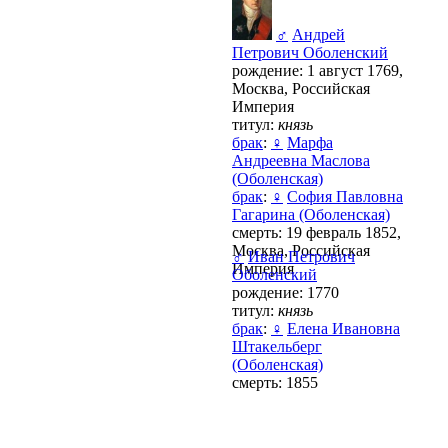
♂
Андрей
Петрович Оболенский
рождение: 1 август 1769,
Москва, Российская
Империя
титул:
князь
брак
:
♀
Марфа
Андреевна Маслова
(Оболенская)
брак
:
♀
София Павловна
Гагарина (Оболенская)
смерть: 19 февраль 1852,
Москва, Российская
♂
Иван Петрович
Империя
Оболенский
рождение: 1770
титул:
князь
брак
:
♀
Елена Ивановна
Штакельберг
(Оболенская)
смерть: 1855