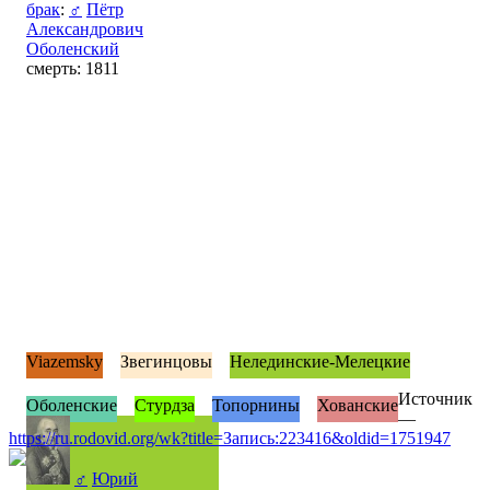
брак
:
♂
Пётр
Александрович
Оболенский
смерть: 1811
Viazemsky
Звегинцовы
Нелединские-Мелецкие
Источник
Оболенские
Стурдза
Топорнины
Хованские
—
https://ru.rodovid.org/wk?title=Запись:223416&oldid=1751947
♂
Юрий