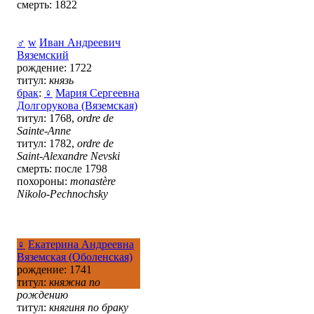
смерть: 1822
♂
w
Иван Андреевич
Вяземский
рождение: 1722
титул:
князь
брак
:
♀
Мария Сергеевна
Долгорукова (Вяземская)
титул: 1768,
ordre de
Sainte-Anne
титул: 1782,
ordre de
Saint-Alexandre Nevski
смерть: после 1798
похороны:
monastère
Nikolo-Pechnochsky
♀
Екатерина Андреевна
Вяземская (Оболенская)
рождение: 1741
титул:
княжна по
рождению
титул:
княгиня по браку