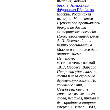
империя,
княгиня
брак
:
♂
Александр
Фёдорович Щербатов
,
Москва, Российская
империя,
Мать князя
Щербатова противилась
браку и не давала
материнского согласия.
Помог влюбленным князь
А. И. Вяземский, они
тайно обвенчались в
Москве и в тот же день
отправились в
Петербург
место жительства: май
1817,
Овдовев, Варвара
Петровна удалилась от
света и вела скромную
деревенскую жизнь. По
словам её зятя,
Свербеева, была, в
«полном смысле этого
слова, честная, прямая и
благородная женщина»
смерть: 11 январь 1843,