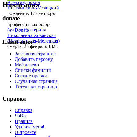
Александрович
Навигация
Нелединский-Мелецкий
рождение: 17 сентябрь
donate
1751
профессия:
сенатор
брак
:
♀
Екатерина
Donate
Николаевна Хованская
(Нелединская-Мелецкая)
Навигация
смерть: 25 февраль 1828
Заглавная страница
Добавить персону
Моё дерево
Списки фамилий
Свежие правки
Случайная страница
Титульная страница
Справка
Справка
ЧаВо
Правила
Удалите меня!
О проекте