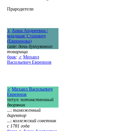
Прародители
♀
Анна Андреевна /
младшая/ Стахович
(Евреинова)
caste:
дочь бунчукового
товарища
брак
:
♂
Михаил
Васильевич Евреинов
♂
Михаил Васильевич
Евреинов
титул:
потомственный
дворянин
...:
таможенный
директор
...:
коллежский советник
с 1781 года