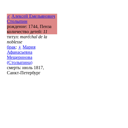
♂
Алексей Емельянович
Столыпин
рождение: 1744, Пенза
количество детей:
11
титул:
maréchal de la
noblesse
брак
:
♀
Мария
Афанасьевна
Мещеринова
(Столыпина)
смерть: июль 1817,
Санкт-Петербург