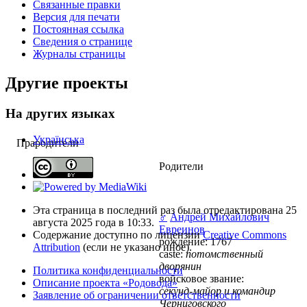
Связанные правки
Версия для печати
Постоянная ссылка
Сведения о странице
Журналы страницы
Другие проекты
На других языках
Українська
Прародители
Родители
Эта страница в последний раз была отредактирована 25
♂
Андрей Михайлович
августа 2025 года в 10:33.
Евреинов
Содержание доступно по лицензии
Creative Commons
рождение: 1767
Attribution
(если не указано иное).
caste:
потомственный
дворянин
Политика конфиденциальности
войсковое звание:
Описание проекта «Родовода»
секунд-майор и командир
Заявление об ограничении ответственности
Черниговского