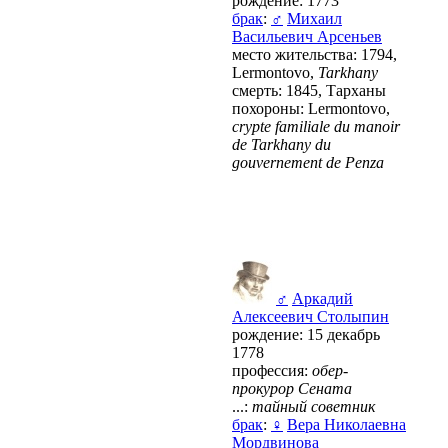
рождение: 1773
брак
:
♂
Михаил
Васильевич Арсеньев
место жительства: 1794,
Lermontovo,
Tarkhany
смерть: 1845, Тарханы
похороны: Lermontovo,
crypte familiale du manoir
de Tarkhany du
gouvernement de Penza
♂
Аркадий
Алексеевич Столыпин
рождение: 15 декабрь
1778
профессия:
обер-
прокурор Сената
...:
тайный советник
брак
:
♀
Вера Николаевна
Мордвинова