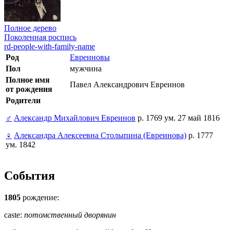
Полное дерево
Поколенная роспись
rd-people-with-family-name
Род
Евреиновы
Пол
мужчина
Полное имя
Павел Александрович Евреинов
от рождения
Родители
♂
Александр Михайлович Евреинов
р. 1769 ум. 27 май 1816
♀
Александра Алексеевна Столыпина (Евреинова)
р. 1777
ум. 1842
События
1805
рождение:
caste:
потомственный дворянин