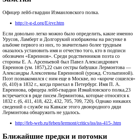
Офицер лейб-гвардии Измаиловского полка.
http://r-g-d.org/E/evr.htm
Если довольно легко можно было определить, какие именно
Урусов, Ламберт и Долгорукий изображены на рисунке в
альбоме первого из них, то значительно более трудным
оказалось установить имя и отчество того, кто в подписи
обозначен «Евреинов». Среди родственников поэта со
стороны Е. А. Арсеньевой был Павел Александрович
Евреинов (ум. 1857),22 сын сестры бабушки Лермонтова —
Александры Алексеевны Евреиновой (урожд. Столыпиной).
Поэт познакомился с ним еще в Москве, но «короче сошелся»
(6, 410) в 1832 г., когда приехал в Петербург. Имя П. А.
Евреинова, офицера лейб-гвардии Измайловского полка,23
встречается в ряде писем Лермонтова, которые относятся к
1832 г. (6, 411, 418, 422, 432, 705, 709, 720). Однако никаких
сведений о службе на Кавказе этого двоюродного дяди
Лермонтова обнаружить не удалось.
http://feb-web.ru/feben/lermont/critics/iss/iss-415-.htm
Ближайшие предки и потомки