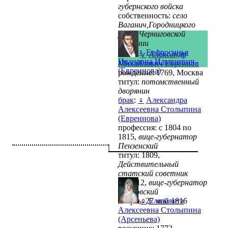
губернского войска
собственность:
село
Ваганич,Городницкого
уезда,Черниговской
губернии
брак
:
♀
Евфросинья
♂
Александр
Ивановна Ильяшевич
Михайлович Евреинов
(Евреинова)
рождение: 1769, Москва
титул:
потомственный
дворянин
брак
:
♀
Александра
Алексеевна Столыпина
(Евреинова)
профессия: с 1804 по
1815,
вице-губернатор
Пензенский
титул: 1809,
Действительный
статский советник
...: 1812,
вице-губернатор
Московский
смерть: 27 май 1816
♀
Елизавета
Алексеевна Столыпина
(Арсеньева)