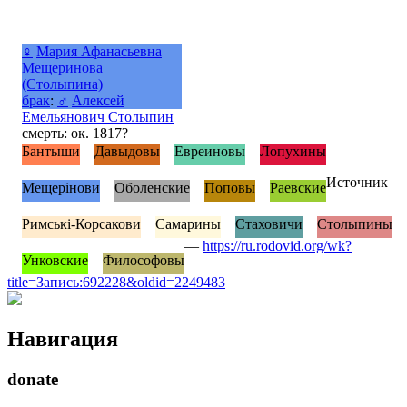
♀
Мария Афанасьевна
Мещеринова
(Столыпина)
брак
:
♂
Алексей
Емельянович Столыпин
смерть: ок. 1817?
Бантыши
Давыдовы
Евреиновы
Лопухины
Источник
Мещерінови
Оболенские
Поповы
Раевские
Римські-Корсакови
Самарины
Стаховичи
Столыпины
—
https://ru.rodovid.org/wk?
Унковские
Философовы
title=Запись:692228&oldid=2249483
Навигация
donate