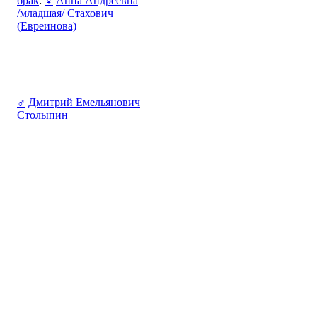
брак
:
♀
Анна Андреевна
/младшая/ Стахович
(Евреинова)
♂
Дмитрий Емельянович
Столыпин