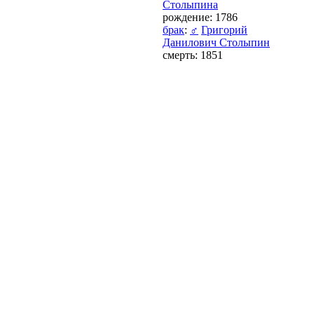
Столыпина
рождение: 1786
брак
:
♂
Григорий
Данилович Столыпин
смерть: 1851