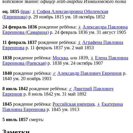
войсковое звание:
офицер лейб-гвардии Измаиловского полка
оц. 1835
брак
:
♀
София Александровна Оболенская
(Евреинова)
р. 29 ноябрь 1815 ум. 18 октябрь 1852
24 февраль 1836
рождение ребёнка:
♀
Александра Павловна
Евреинова (Самарина)
р. 24 февраль 1836 ум. 31 август 1905
11 февраль 1837
рождение ребёнка:
♀
Аграфена Павловна
Евреинова
р. 11 февраль 1837 ум. 2 май 1853
1838
рождение ребёнка:
Москва
,
или 1839
,
♀
Елена Павловна
Евреинова (Раевская)
р. 1838 ум. 24 октябрь 1907
1840
рождение ребёнка:
♂
Александр Павлович Евреинов
р.
1840 ум. 20 ноябрь 1903
8 июль 1842
рождение ребёнка:
♂
Дмитрий Павлович
Евреинов
р. 8 июль 1842 ум. 31 май 1892
1845
рождение ребёнка:
Российская империя
,
♀
Екатерина
Павловна Евреинова
р. 1845 ум. 1913
5 июль 1857
смерть:
Заметки