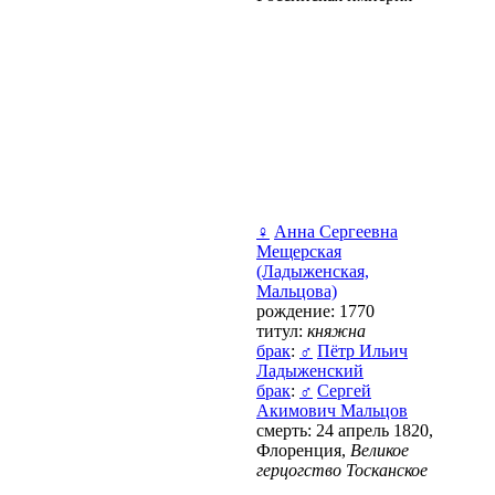
♀
Анна Сергеевна
Мещерская
(Ладыженская,
Мальцова)
рождение: 1770
титул:
княжна
брак
:
♂
Пётр Ильич
Ладыженский
брак
:
♂
Сергей
Акимович Мальцов
смерть: 24 апрель 1820,
Флоренция,
Великое
герцогство Тосканское