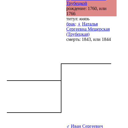
Трубецкой
рождение: 1760, или
1766
титул:
князь
брак
:
♀
Наталья
Сергеевна Мещерская
(Трубецкая)
смерть: 1843, или 1844
♂
Иван Сергеевич