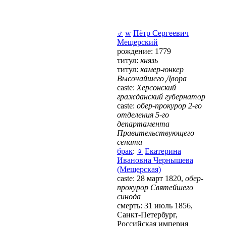
♂
w
Пётр Сергеевич
Мещерский
рождение: 1779
титул:
князь
титул:
камер-юнкер
Высочайшего Двора
caste:
Херсонский
гражданский губернатор
caste:
обер-прокурор 2-го
отделения 5-го
департамента
Правительствующего
сената
брак
:
♀
Екатерина
Ивановна Чернышева
(Мещерская)
caste: 28 март 1820,
обер-
прокурор Святейшего
синода
смерть: 31 июль 1856,
Санкт-Петербург,
Российская империя