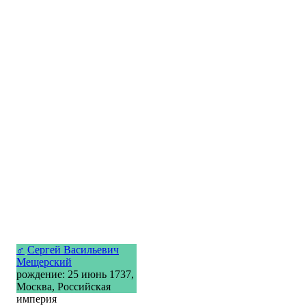
♂
Сергей Васильевич
Мещерский
рождение: 25 июнь 1737,
Москва, Российская
империя