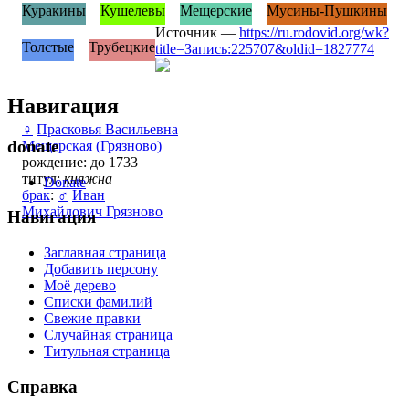
Куракины
Кушелевы
Мещерские
Мусины-Пушкины
Источник —
https://ru.rodovid.org/wk?
Толстые
Трубецкие
title=Запись:225707&oldid=1827774
Навигация
♀
Прасковья Васильевна
donate
Мещерская (Грязново)
рождение: до 1733
титул:
княжна
Donate
брак
:
♂
Иван
Михайлович Грязново
Навигация
Заглавная страница
Добавить персону
Моё дерево
Списки фамилий
Свежие правки
Случайная страница
Титульная страница
Справка