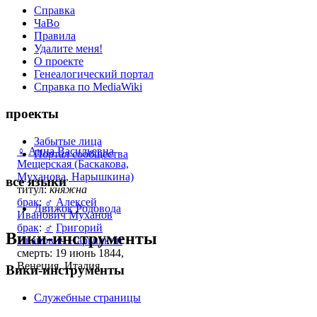
Справка
ЧаВо
Правила
Удалите меня!
О проекте
Генеалогический портал
Справка по MediaWiki
проекты
Забытые лица
♀
Анна Васильевна
Портал сообщества
Мещерская (Баскакова,
Муханова, Нарышкина)
все языки
титул:
княжна
брак
:
♂
Алексей
Движок Родовода
Иванович Муханов
брак
:
♂
Григорий
Вики-инструменты
Иванович Нарышкин
смерть: 19 июнь 1844,
Венеция, Италия
Вики-инструменты
Служебные страницы