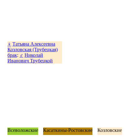
♀
Татьяна Алексеевна
Козловская (Трубецкая)
брак
:
♂
Николай
Иванович Трубецкой
Всеволожские
Касаткины-Ростовские
Козловские