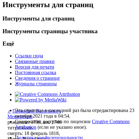
Инструменты для страниц
Инструменты для страниц
Инструменты страницы участника
Ещё
Ссылки сюда
Связанные правки
Версия для печати
Постоянная ссылка
Сведения о странице
Журналы страницы
Эта страница в последний раз была отредактирована 23
♂
Прокофий Васильевич
октября 2021 года в 04:54.
Мещерский
Содержание доступно по лицензии
Creative Commons
рождение: 1736,
или 1746
Attribution
(если не указано иное).
титул:
князь
смерть: 18 февраль 1818,
Политика конфиденциальности
Курск, Российская