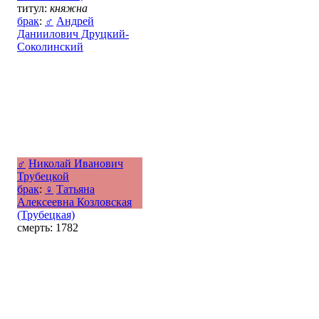
титул:
княжна
брак
:
♂
Андрей
Даниилович Друцкий-
Соколинский
♂
Николай Иванович
Трубецкой
брак
:
♀
Татьяна
Алексеевна Козловская
(Трубецкая)
смерть: 1782