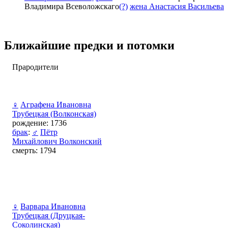
Владимира Всеволожскаго
(?)
жена Анастасия Васильева
Ближайшие предки и потомки
Прародители
♀
Аграфена Ивановна
Трубецкая (Волконская)
рождение: 1736
брак
:
♂
Пётр
Михайлович Волконский
смерть: 1794
♀
Варвара Ивановна
Трубецкая (Друцкая-
Соколинская)