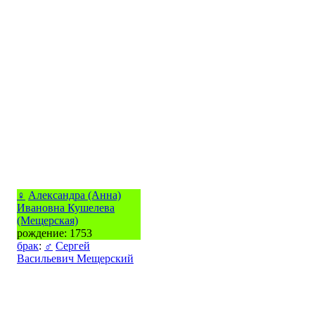
♀
Александра (Анна)
Ивановна Кушелева
(Мещерская)
рождение: 1753
брак
:
♂
Сергей
Васильевич Мещерский