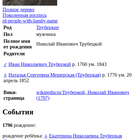
Полное дерево
Поколенная роспись
rd-people-with-family-name
Род
Трубецкие
Пол
мужчина
Полное имя
Николай Иванович Трубецкой
от рождения
Родители
♂
Иван Николаевич Трубецкой
р. 1760 ум. 1843
♀
Наталья Сергеевна Мещерская (Трубецкая)
р. 1776 ум. 20
апрель 1852
Вики-
wikipedia:ru:Трубецкой, Николай Иванович
страница
(1797)
События
1796
рождение:
рождение ребёнка:
♀
Екатерина Николаевна Трубецкая