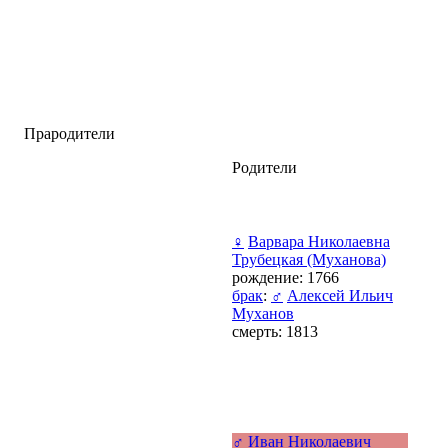
Прародители
Родители
♀
Варвара Николаевна
Трубецкая (Муханова)
рождение: 1766
брак
:
♂
Алексей Ильич
Муханов
смерть: 1813
♂
Иван Николаевич