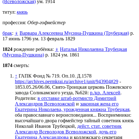
(Всеволожская)
ум. 1914
титул:
князь
профессия:
Обер-гофмейстер
брак
:
♀
Варвара Алексеевна Мусина-Пушкина (Трубецкая)
р.
17 июнь 1796 ум. 13 февраль 1829
1824
рождение ребёнка:
♀
Наталья Николаевна Трубецкая
(Мусина-Пушкина)
р. 1824 ум. 1861
1874
смерть:
↑
ГАПК Фонд № 719. Оп.10. Д.1578
https://archives.permkrai.ru/archive1/unit/943904#29
-
1853.05.26/06.06, Свято-Троицкая церковь Пожевского
завода Соликамского уезда, №62й:
р./кр. Алексей
.
Родители:
в отставке штаб-ротмистр Димитрий
Александров Всеволожской
и
законная жена его
Екатерина Николаева, урожденная княжна Трубецкая
,
оба православнаго вероисповедания... Восприемники:
высочайшаго двора гофмейстер тайный советник князь
Николай Иванов Трубецкой
,
дейст. стат. советник
Александр Всеволодов Всеволожской
,
дочь его
Екатерина Александрова
и коллежскаго секретаря