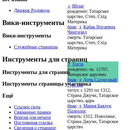
♂
Яйлаг
Движок Родовода
рождение: Татарське
царство, Степ, Схід
Вики-инструменты
Материка
брак
:
♀
Кабак Ногаевна
Чингизид
Вики-инструменты
смерть: Татарське
царство, Степ, Схід
Служебные страницы
Материка
Инструменты для страниц
♂
Тохта
рождение: ок. 1270?,
Инструменты для страниц
Татарское царство
брак
:
♀
Дочь Салдиджай
Инструменты страницы участника
Гургэна
титул: с 1291 по 1312,
Ещё
Страна Джучи, Татарское
царство,
царь
брак
:
♀
Мария Баялун
Ссылки сюда
Палеолог
Связанные правки
смерть: 1312, Поволжье,
Версия для печати
Страна Джучи, Татарское
Постоянная ссылка
царство
Сведения о странице