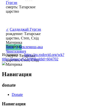
Гургэн
смерть: Татарское
царство
♂
Салдиджай Гургэн
рождение: Татарське
царство, Степ, Схід
Материка
Татарські
брак
:
♀
Беклемиш-ака
Чингизович
Источник —
https://ru.rodovid.org/wk?
смерть: Татарське
title=Запись:622088&oldid=604702
царство, Степ, Схід
Материка
Навигация
donate
Donate
Навигация