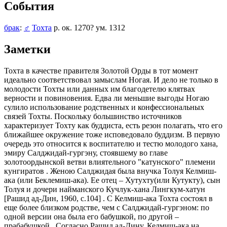
События
брак
:
♂
Тохта
р. ок. 1270? ум. 1312
Заметки
Тохта в качестве правителя Золотой Орды в тот момент
идеально соответствовал замыслам Ногая. И дело не только в
молодости Тохты или данных им благодетелю клятвах
верности и повиновения. Едва ли меньшие выгоды Ногаю
сулило использование родственных и конфессиональных
связей Тохты. Поскольку большинство источников
характеризует Тохту как буддиста, есть резон полагать, что его
ближайшее окружение тоже исповедовало буддизм. В первую
очередь это относится к воспитателю и тестю молодого хана,
эмиру Салджидай-гургэну, стоявшему во главе
золотоордынской ветви влиятельного "катунского" племени
кунгиратов . Женою Салджидая была внучка Толуя Келмиш-
ака (или Беклемиш-ака). Ее отец ­– Хутухту(или Кутукту), сын
Толуя и дочери найманского Кучлук-хана Лингкум-хатун
[Рашид ад-Дин, 1960, с.104] . С Келмиш-ака Тохта состоял в
еще более близком родстве, чем с Салджидай-гургэном: по
одной версии она была его бабушкой, по другой –
прабабушкой . Согласно Рашид ад-Дину, Келмиш-ака на