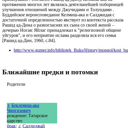
протяжении многих лет являлась деятельнейшей поборницей
улучшения отношений между Джучидами и Толуидами .
Буддийское вероисповедание Келмиш-ака и Салджидая с
достаточной определенностью явствует из контекста рассказа
Рашид ад-Дина о разногласиях их сына со своей женой –
дочерью Ногая: Яйлаг принадлежал к "религиозной общине
уйгуров", и его неприятие ислама разделяла вся его семья
[Рашид ад-Дин, 1960, с.84].
http://www.gumer.info/bibliotek_Buks/History/mongol/kost_b
Ближайшие предки и потомки
Родители
♀
Беклемиш-ака
Чингизович
рождение: Татарское
царство
брак
:
♂
Салдиджай