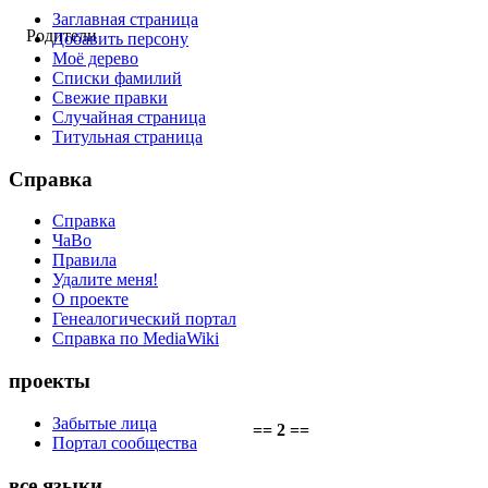
Заглавная страница
Родители
Добавить персону
Моё дерево
Списки фамилий
Свежие правки
Случайная страница
Титульная страница
Справка
Справка
ЧаВо
Правила
Удалите меня!
О проекте
Генеалогический портал
Справка по MediaWiki
проекты
Забытые лица
== 2 ==
Портал сообщества
все языки