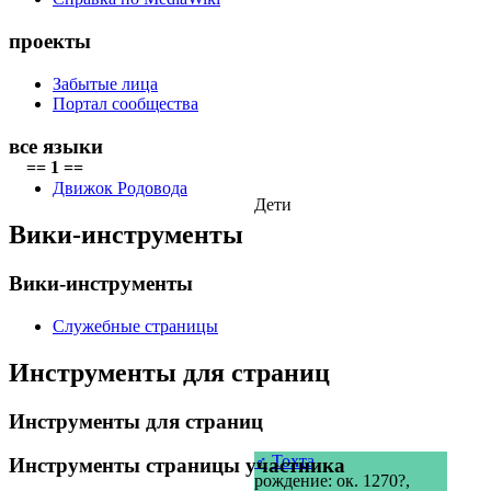
проекты
Забытые лица
Портал сообщества
все языки
== 1 ==
Движок Родовода
Дети
Вики-инструменты
Вики-инструменты
Служебные страницы
Инструменты для страниц
Инструменты для страниц
♂
Тохта
Инструменты страницы участника
рождение: ок. 1270?,