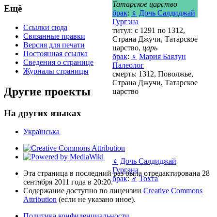
Татарское царство
Ещё
брак
:
♀
Дочь Салдиджай
Гургэна
Ссылки сюда
титул: с 1291 по 1312,
Связанные правки
Страна Джучи, Татарское
Версия для печати
царство,
царь
Постоянная ссылка
брак
:
♀
Мария Баялун
Сведения о странице
Палеолог
Журналы страницы
смерть: 1312, Поволжье,
Страна Джучи, Татарское
Другие проекты
царство
На других языках
Українська
♀
Дочь Салдиджай
Гургэна
Эта страница в последний раз была отредактирована 28
брак
:
♂
Тохта
сентября 2011 года в 20:20.
Содержание доступно по лицензии
Creative Commons
Attribution
(если не указано иное).
Политика конфиденциальности