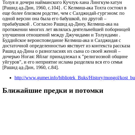
Толуя и дочери найманского Кучлук-хана Лингкум-хатун
[Рашид ад-Дин, 1960, с.104] . С Келмиш-ака Тохта состоял в
еще более близком родстве, чем с Салджидай-гургэном: по
одной версии она была его бабушкой, по другой –
прабабушкой . Согласно Рашид ад-Дину, Келмиш-ака на
протяжении многих лет являлась деятельнейшей поборницей
улучшения отношений между Джучидами и Толуидами .
Буддийское вероисповедание Келмиш-ака и Салджидая с
достаточной определенностью явствует из контекста рассказа
Рашид ад-Дина о разногласиях их сына со своей женой –
дочерью Ногая: Яйлаг принадлежал к "религиозной общине
уйгуров", и его неприятие ислама разделяла вся его семья
[Рашид ад-Дин, 1960, с.84].
http://www.gumer.info/bibliotek_Buks/History/mongol/kost_b
Ближайшие предки и потомки