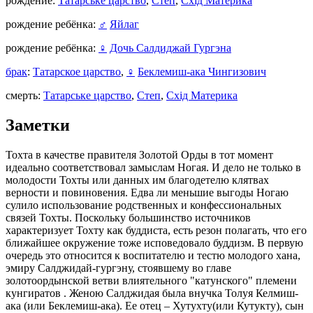
рождение:
Татарське царство
,
Степ
,
Схід Материка
рождение ребёнка:
♂
Яйлаг
рождение ребёнка:
♀
Дочь Салдиджай Гургэна
брак
:
Татарское царство
,
♀
Беклемиш-ака Чингизович
смерть:
Татарське царство
,
Степ
,
Схід Материка
Заметки
Тохта в качестве правителя Золотой Орды в тот момент
идеально соответствовал замыслам Ногая. И дело не только в
молодости Тохты или данных им благодетелю клятвах
верности и повиновения. Едва ли меньшие выгоды Ногаю
сулило использование родственных и конфессиональных
связей Тохты. Поскольку большинство источников
характеризует Тохту как буддиста, есть резон полагать, что его
ближайшее окружение тоже исповедовало буддизм. В первую
очередь это относится к воспитателю и тестю молодого хана,
эмиру Салджидай-гургэну, стоявшему во главе
золотоордынской ветви влиятельного "катунского" племени
кунгиратов . Женою Салджидая была внучка Толуя Келмиш-
ака (или Беклемиш-ака). Ее отец ­– Хутухту(или Кутукту), сын