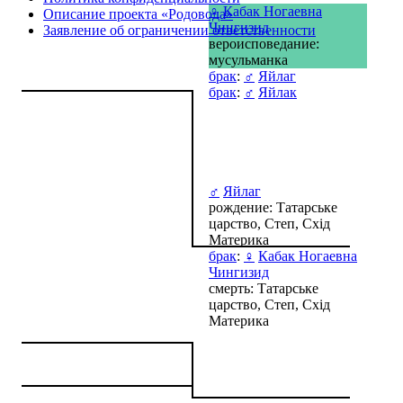
♀
Кабак Ногаевна
Описание проекта «Родовода»
Чингизид
Заявление об ограничении ответственности
вероисповедание:
мусульманка
брак
:
♂
Яйлаг
брак
:
♂
Яйлак
♂
Яйлаг
рождение: Татарське
царство, Степ, Схід
Материка
брак
:
♀
Кабак Ногаевна
Чингизид
смерть: Татарське
царство, Степ, Схід
Материка