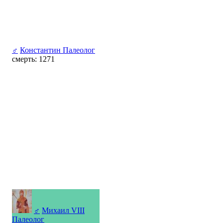
♂
Константин Палеолог
смерть: 1271
♂
Михаил VIII
Палеолог