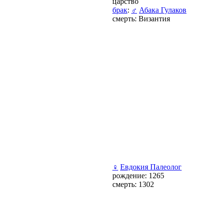
царство
брак
:
♂
Абака Гулаков
смерть: Византия
♀
Евдокия Палеолог
рождение: 1265
смерть: 1302