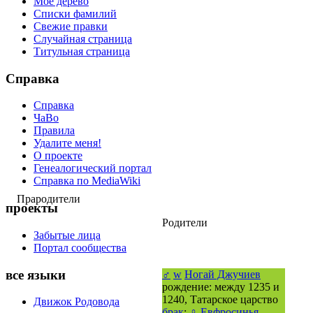
Моё дерево
Списки фамилий
Свежие правки
Случайная страница
Титульная страница
Справка
Справка
ЧаВо
Правила
Удалите меня!
О проекте
Генеалогический портал
Справка по MediaWiki
Прародители
проекты
Родители
Забытые лица
Портал сообщества
все языки
♂
w
Ногай Джучиев
рождение: между 1235 и
1240, Татарское царство
Движок Родовода
брак
:
♀
Евфросинья