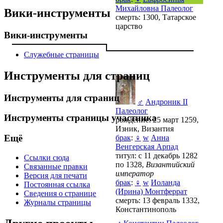
Михайловна Палеолог
Вики-инструменты
смерть: 1300, Татарское
царство
Вики-инструменты
Служебные страницы
Инструменты для страниц
Инструменты для страниц
♂
Андроник II
Палеолог
Инструменты страницы участника
рождение: 25 март 1259,
Изник, Византия
Ещё
брак
:
♀
w
Анна
Венгерская Арпад
титул: с 11 декабрь 1282
Ссылки сюда
по 1328,
Византийский
Связанные правки
император
Версия для печати
брак
:
♀
w
Иоланда
Постоянная ссылка
(Ирина) Монтферрат
Сведения о странице
смерть: 13 февраль 1332,
Журналы страницы
Константинополь