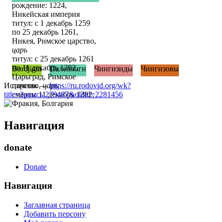
рождение: 1224,
Никейская империя
титул: с 1 декабрь 1259
по 25 декабрь 1261,
Никея, Римское царство,
царь
титул: с 25 декабрь 1261
по 11 декабрь 1282,
Bordjigin
Палеологи
Чингизиды
Чингизовы
Царьград, Римское
Источник —
царство,
царь
https://ru.rodovid.org/wk?
title=Запись:279487&oldid=2281456
смерть: 11 декабрь 1282,
Фракия, Болгария
Навигация
donate
Donate
Навигация
Заглавная страница
Добавить персону