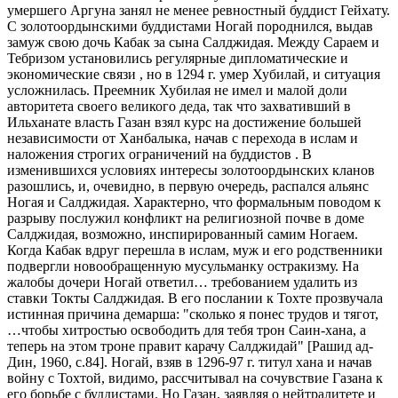
умершего Аргуна занял не менее ревностный буддист Гейхату.
С золотоордынскими буддистами Ногай породнился, выдав
замуж свою дочь Кабак за сына Салджидая. Между Сараем и
Тебризом установились регулярные дипломатические и
экономические связи , но в 1294 г. умер Хубилай, и ситуация
усложнилась. Преемник Хубилая не имел и малой доли
авторитета своего великого деда, так что захвативший в
Ильханате власть Газан взял курс на достижение большей
независимости от Ханбалыка, начав с перехода в ислам и
наложения строгих ограничений на буддистов . В
изменившихся условиях интересы золотоордынских кланов
разошлись, и, очевидно, в первую очередь, распался альянс
Ногая и Салджидая. Характерно, что формальным поводом к
разрыву послужил конфликт на религиозной почве в доме
Салджидая, возможно, инспирированный самим Ногаем.
Когда Кабак вдруг перешла в ислам, муж и его родственники
подвергли новообращенную мусульманку остракизму. На
жалобы дочери Ногай ответил… требованием удалить из
ставки Токты Салджидая. В его послании к Тохте прозвучала
истинная причина демарша: "сколько я понес трудов и тягот,
…чтобы хитростью освободить для тебя трон Саин-хана, а
теперь на этом троне правит карачу Салджидай" [Рашид ад-
Дин, 1960, с.84]. Ногай, взяв в 1296-97 г. титул хана и начав
войну с Тохтой, видимо, рассчитывал на сочувствие Газана к
его борьбе с буддистами. Но Газан, заявляя о нейтралитете и