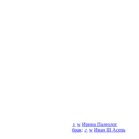
♀
w
Ирина Палеолог
брак
:
♂
w
Иван III Асень