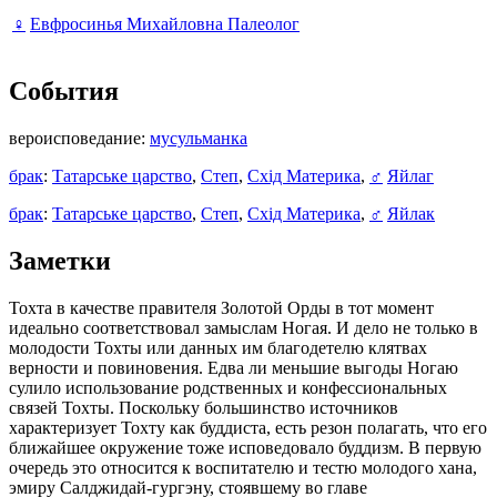
♀
Евфросинья Михайловна Палеолог
События
вероисповедание:
мусульманка
брак
:
Татарське царство
,
Степ
,
Схід Материка
,
♂
Яйлаг
брак
:
Татарське царство
,
Степ
,
Схід Материка
,
♂
Яйлак
Заметки
Тохта в качестве правителя Золотой Орды в тот момент
идеально соответствовал замыслам Ногая. И дело не только в
молодости Тохты или данных им благодетелю клятвах
верности и повиновения. Едва ли меньшие выгоды Ногаю
сулило использование родственных и конфессиональных
связей Тохты. Поскольку большинство источников
характеризует Тохту как буддиста, есть резон полагать, что его
ближайшее окружение тоже исповедовало буддизм. В первую
очередь это относится к воспитателю и тестю молодого хана,
эмиру Салджидай-гургэну, стоявшему во главе