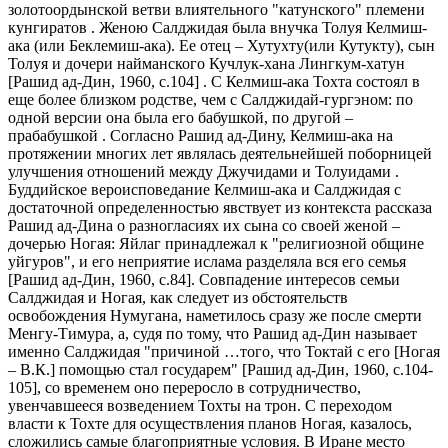
золотоордынской ветви влиятельного "катунского" племени
кунгиратов . Женою Салджидая была внучка Толуя Келмиш-
ака (или Беклемиш-ака). Ее отец ­– Хутухту(или Кутукту), сын
Толуя и дочери найманского Кучлук-хана Лингкум-хатун
[Рашид ад-Дин, 1960, с.104] . С Келмиш-ака Тохта состоял в
еще более близком родстве, чем с Салджидай-гургэном: по
одной версии она была его бабушкой, по другой –
прабабушкой . Согласно Рашид ад-Дину, Келмиш-ака на
протяжении многих лет являлась деятельнейшей поборницей
улучшения отношений между Джучидами и Толуидами .
Буддийское вероисповедание Келмиш-ака и Салджидая с
достаточной определенностью явствует из контекста рассказа
Рашид ад-Дина о разногласиях их сына со своей женой –
дочерью Ногая: Яйлаг принадлежал к "религиозной общине
уйгуров", и его неприятие ислама разделяла вся его семья
[Рашид ад-Дин, 1960, с.84]. Совпадение интересов семьи
Салджидая и Ногая, как следует из обстоятельств
освобождения Нумугана, наметилось сразу же после смерти
Менгу-Тимура, а, судя по тому, что Рашид ад-Дин называет
именно Салджидая "причиной …того, что Токтай с его [Ногая
– В.К.] помощью стал государем" [Рашид ад-Дин, 1960, с.104-
105], со временем оно переросло в сотрудничество,
увенчавшееся возведением Тохты на трон. С переходом
власти к Тохте для осуществления планов Ногая, казалось,
сложились самые благоприятные условия. В Иране место