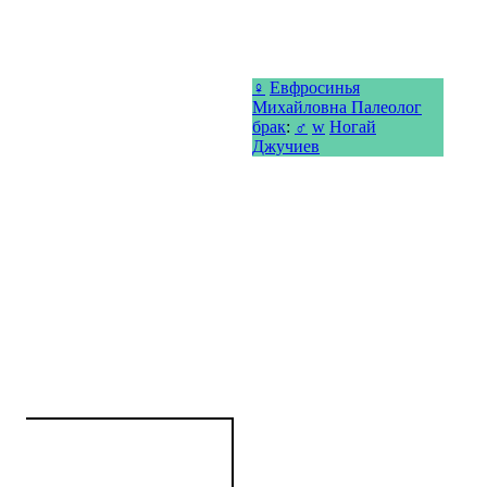
♀
Евфросинья
Михайловна Палеолог
брак
:
♂
w
Ногай
Джучиев