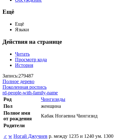
Ещё
Ещё
Языки
Действия на странице
Читать
Просмотр кода
История
Запись:279487
Полное дерево
Поколенная роспись
rd-people-with-family-name
Род
Чингизиды
Пол
женщина
Полное имя
Кабак Ногаевна Чингизид
от рождения
Родители
♂
w
Ногай Джучиев
р. между 1235 и 1240 ум. 1300