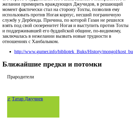
желании примирить враждующих Джучидов, в решающий
момент фактически стал на сторону Тохты, позволив ему
использовать против Ногая корпус, несший пограничную
службу у Дербенда. Причина, по которой Газан не решился
взять под свой сюзеренитет Ногая и выступить против Тохты
и поддерживавшей его буддийской общине, по-видимому,
заключалась в нежелании вызвать новые трудности в
отношениях с Ханбалыком.
http://www.gumer.info/bibliotek_Buks/History/mongol/kost_b
Ближайшие предки и потомки
Прародители
♂
Татар Джучиев