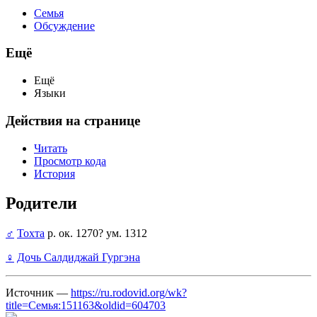
Семья
Обсуждение
Ещё
Ещё
Языки
Действия на странице
Читать
Просмотр кода
История
Родители
♂
Тохта
р. ок. 1270? ум. 1312
♀
Дочь Салдиджай Гургэна
Источник —
https://ru.rodovid.org/wk?
title=Семья:151163&oldid=604703