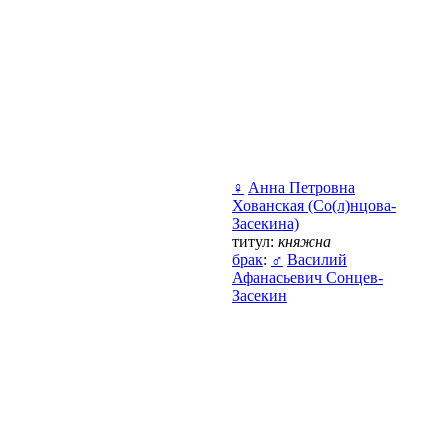
♀
Анна Петровна
Хованская (Со(л)нцова-
Засекина)
титул:
княжна
брак
:
♂
Василий
Афанасьевич Сонцев-
Засекин