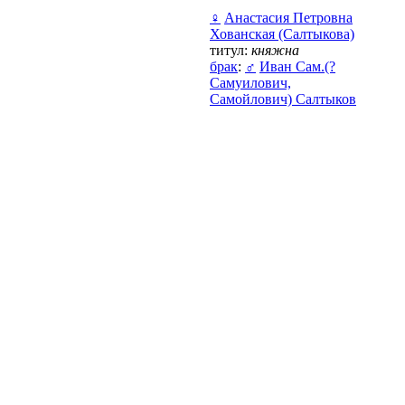
♀
Анастасия Петровна
Хованская (Салтыкова)
титул:
княжна
брак
:
♂
Иван Сам.(?
Самуилович,
Самойлович) Салтыков