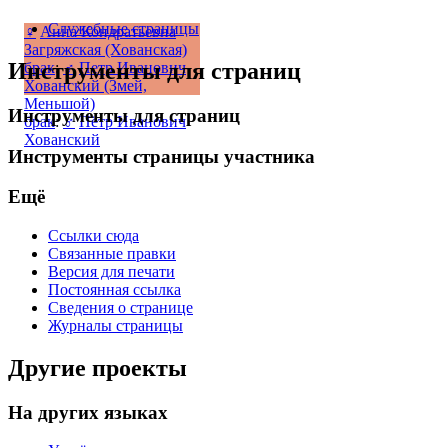
Служебные страницы
♀
Анна Кондратьевна
Загряжская (Хованская)
Инструменты для страниц
брак
:
♂
Петр Иванович
Хованский (Змей,
Меньшой)
Инструменты для страниц
брак
:
♂
Пётр Иванович
Хованский
Инструменты страницы участника
Ещё
Ссылки сюда
Связанные правки
Версия для печати
Постоянная ссылка
Сведения о странице
Журналы страницы
Другие проекты
На других языках