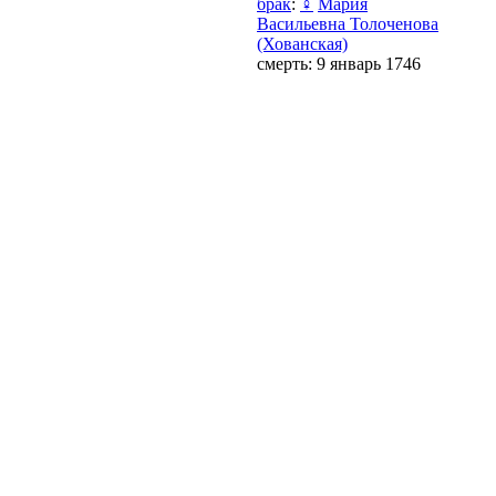
брак
:
♀
Мария
Васильевна Толоченова
(Хованская)
смерть: 9 январь 1746