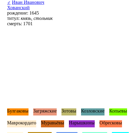
♂
Иван Иванович
Хованский
рождение: 1645
титул:
князь, стольник
смерть: 1701
Булгаковы
Загряжские
Зотовы
Козловские
Копьевы
Маврокордато
Муравьёвы
Нарышкины
Обресковы