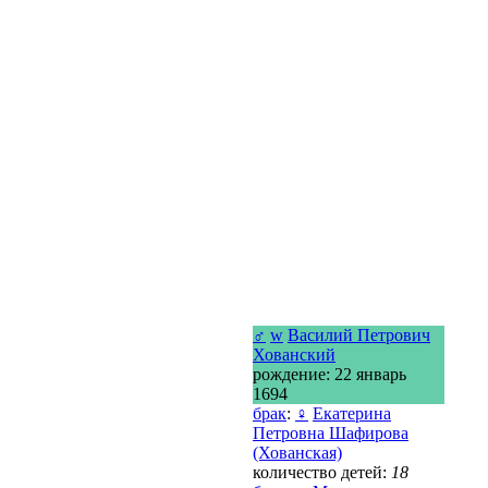
♂
w
Василий Петрович
Хованский
рождение: 22 январь
1694
брак
:
♀
Екатерина
Петровна Шафирова
(Хованская)
количество детей:
18