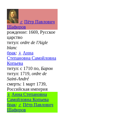
♂
Пётр Павлович
Шафиров
рождение: 1669, Русское
царство
титул:
ordre de l'Aigle
blanc
брак
:
♀
Анна
Степановна Самойловна
Копьева
титул: с 1710 по,
Барон
титул: 1719,
ordre de
Saint-André
смерть: 1 март 1739,
Российская империя
♀
Анна Степановна
Самойловна Копьева
брак
:
♂
Пётр Павлович
Шафиров