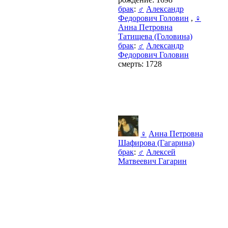
брак
:
♂
Александр
Федорович Головин
,
♀
Анна Петровна
Татищева (Головина)
брак
:
♂
Александр
Федорович Головин
смерть: 1728
♀
Анна Петровна
Шафирова (Гагарина)
брак
:
♂
Алексей
Матвеевич Гагарин