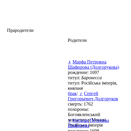
Прародители
Родители
♀
Марфа Петровна
Шафирова (Долгорукова)
рождение: 1697
титул:
Баронесса
титул: Російська імперія,
княгиня
брак
:
♂
Сергей
Григорьевич Долгоруков
смерть: 1762
похороны:
Богоявленський
монастир у Москві,
♀
Наталья Петровна
Російська імперія
Шафирова
рождение: 1698