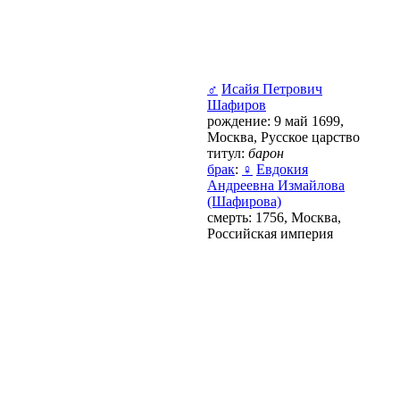
♂
Исайя Петрович
Шафиров
рождение: 9 май 1699,
Москва, Русское царство
титул:
барон
брак
:
♀
Евдокия
Андреевна Измайлова
(Шафирова)
смерть: 1756, Москва,
Российская империя