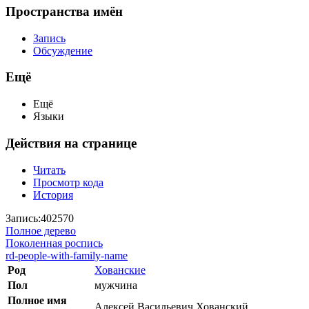
Пространства имён
Запись
Обсуждение
Ещё
Ещё
Языки
Действия на странице
Читать
Просмотр кода
История
Запись:402570
Полное дерево
Поколенная роспись
rd-people-with-family-name
Род
Хованские
Пол
мужчина
Полное имя
Алексей Васильевич Хованский