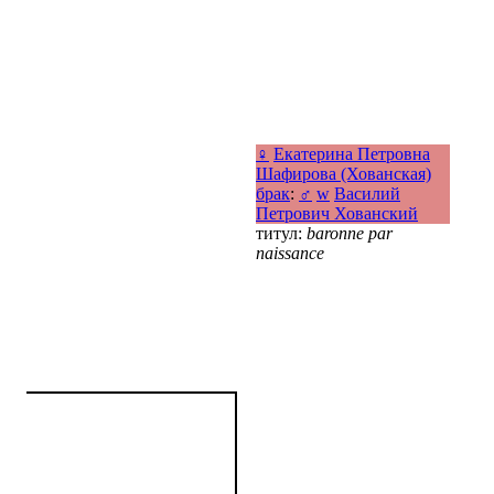
♀
Екатерина Петровна
Шафирова (Хованская)
брак
:
♂
w
Василий
Петрович Хованский
титул:
baronne par
naissance