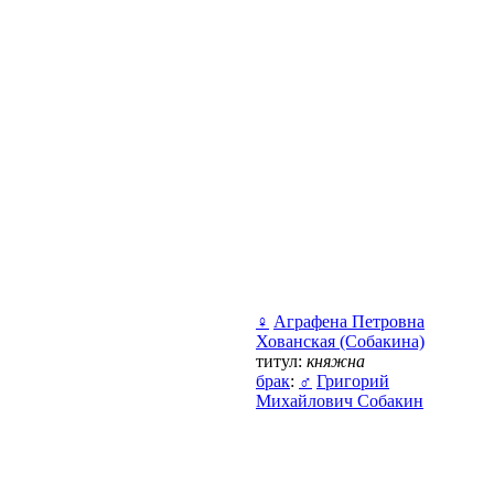
♀
Аграфена Петровна
Хованская (Собакина)
титул:
княжна
брак
:
♂
Григорий
Михайлович Собакин