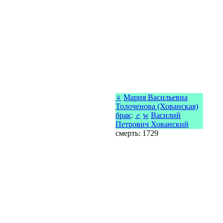
♀
Мария Васильевна
Толоченова (Хованская)
брак
:
♂
w
Василий
Петрович Хованский
смерть: 1729