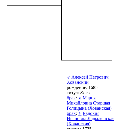
♂
Алексей Петрович
Хованский
рождение: 1685
титул:
Князь
брак
:
♀
Мария
Михайловна Старшая
Голицына (Хованская)
брак
:
♀
Евдокия
Ивановна Ладыженская
(Хованская)
смерть: 1735