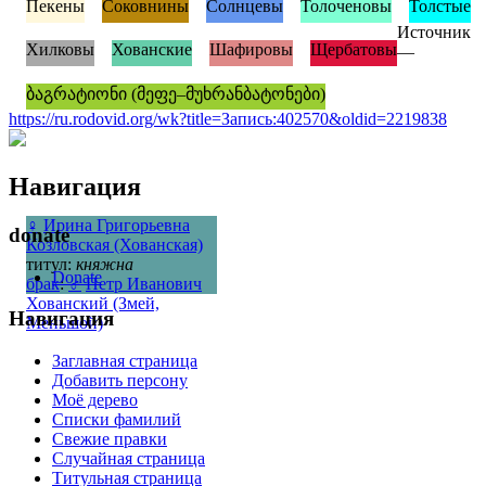
Пекены
Соковнины
Солнцевы
Толоченовы
Толстые
Источник
Хилковы
Хованские
Шафировы
Щербатовы
—
ბაგრატიონი (მეფე–მუხრანბატონები)
https://ru.rodovid.org/wk?title=Запись:402570&oldid=2219838
Навигация
♀
Ирина Григорьевна
donate
Козловская (Хованская)
титул:
княжна
Donate
брак
:
♂
Петр Иванович
Хованский (Змей,
Навигация
Меньшой)
Заглавная страница
Добавить персону
Моё дерево
Списки фамилий
Свежие правки
Случайная страница
Титульная страница