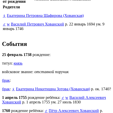
от рождения
Родители
♀
Екатерина Петровна Шафирова (Хованская)
♂
w
Василий Петрович Хованский
р. 22 январь 1694 ум. 9
январь 1746
События
25 февраль 1738
рождение:
титул:
князь
войсковое звание:
отставной поручик
брак
:
брак
:
♀
Екатерина Никитишна Зотова (Хованская)
р. ок. 1740?
1 апрель 1755
рождение ребёнка:
♂
w
Василий Алексеевич
Хованский
р. 1 апрель 1755 ум. 27 июль 1830
1760
рождение ребёнка:
♂
Пётр Алексеевич Хованский
р.