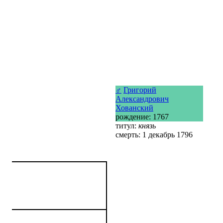
♂
Григорий
Александрович
Хованский
рождение: 1767
титул:
князь
смерть: 1 декабрь 1796