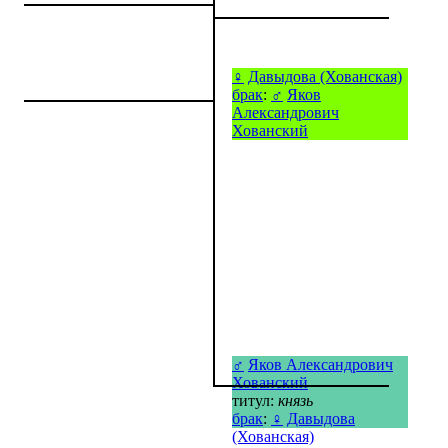
♀
Давыдова (Хованская)
брак
:
♂
Яков
Александрович
Хованский
♂
Яков Александрович
Хованский
титул:
князь
брак
:
♀
Давыдова
(Хованская)