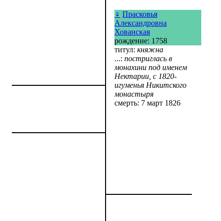
♀
Прасковья
Александровна
Хованская
рождение: 1758
титул:
княжна
...:
постриглась в
монахини под именем
Нектарии, с 1820-
игуменья Никитского
монастыря
смерть: 7 март 1826