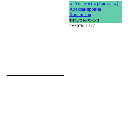
♀
Анастасия (Настасья)
Александровна
Хованская
титул:
княжна
смерть: 1777