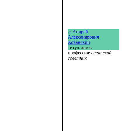
♂
Андрей
Александрович
Хованский
титул:
князь
профессия:
статский
советник