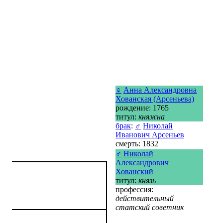
♀
Анна Александровна
Хованская (Арсеньева)
рождение: 1765
титул:
княжна
брак
:
♂
Николай
Иванович Арсеньев
смерть: 1832
♂
Николай
Александрович
Хованский
титул:
князь
профессия:
действительный
статский советник