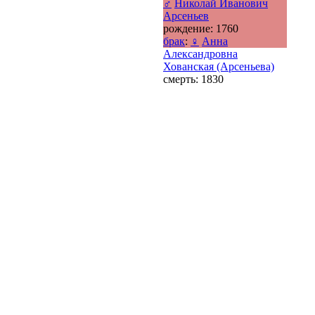
♂
Николай Иванович
Арсеньев
рождение: 1760
брак
:
♀
Анна
Александровна
Хованская (Арсеньева)
смерть: 1830