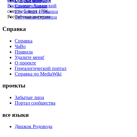
брак
:
♂
Александр
Списки фамилий
Васильевич Хованский
Свежие правки
смерть: 5 март 1796,
Случайная страница
Российская империя
Титульная страница
Справка
Справка
ЧаВо
Правила
Удалите меня!
О проекте
Генеалогический портал
Справка по MediaWiki
проекты
Забытые лица
Портал сообщества
все языки
Движок Родовода