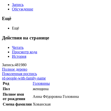
Запись
Обсуждение
Ещё
Ещё
Действия на странице
Читать
Просмотр кода
История
Запись:481980
Полное дерево
Поколенная роспись
rd-people-with-family-name
Род
Головины
Пол
женщина
Полное имя
Анна Фёдоровна Головина
от рождения
Смена фамилии
Хованская