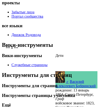
проекты
Забытые лица
Портал сообщества
все языки
Движок Родовода
Вики-инструменты
== 1 ==
Вики-инструменты
Дети
Служебные страницы
Инструменты для страниц
♂
Василий
Инструменты для страниц
Алексеевич Бобринский
рождение: 13 январь
1804, Санкт-Петербург,
Инструменты страницы участника
Граф
войсковое звание: 1823,
Ещё