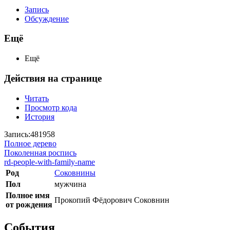
Запись
Обсуждение
Ещё
Ещё
Действия на странице
Читать
Просмотр кода
История
Запись:481958
Полное дерево
Поколенная роспись
rd-people-with-family-name
Род
Соковнины
Пол
мужчина
Полное имя
Прокопий Фёдорович Соковнин
от рождения
События