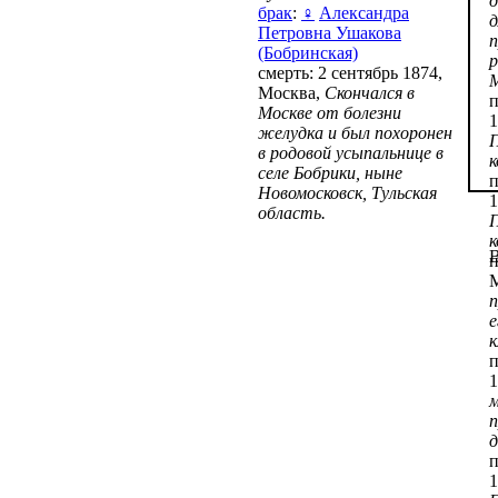
брак
:
♀
Александра
д
Петровна Ушакова
п
(Бобринская)
р
смерть: 2 сентябрь 1874,
М
Москва,
Скончался в
п
Москве от болезни
1
желудка и был похоронен
П
в родовой усыпальнице в
к
селе Бобрики, ныне
п
Новомосковск, Тульская
1
область.
П
к
п
е
к
п
1
м
д
п
1