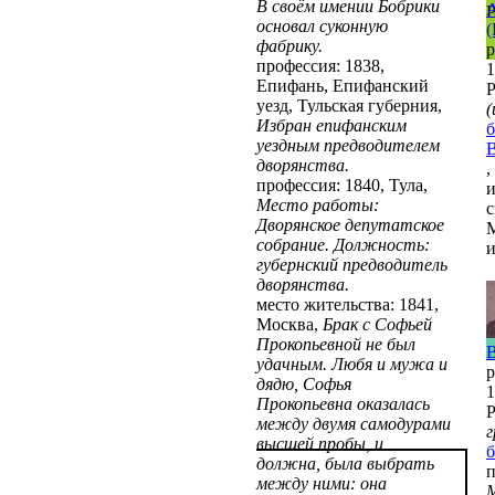
В своём имении Бобрики
А
Р
основал суконную
(
фабрику.
р
профессия: 1838,
1
Епифань, Епифанский
Р
уезд, Тульская губерния,
(
Избран епифанским
б
уездным предводителем
дворянства.
,
профессия: 1840, Тула,
Место работы:
с
Дворянское депутатское
М
собрание. Должность:
губернский предводитель
дворянства.
место жительства: 1841,
Москва,
Брак с Софьей
Прокопьевной не был
удачным. Любя и мужа и
р
дядю, Софья
1
Прокопьевна оказалась
Р
между двумя самодурами
высшей пробы, и
б
должна, была выбрать
п
между ними: она