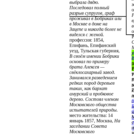
выбрала дядю.
з
Последовал полный
о
разрыв супругов, граф
Р
проживал в Бобриках или
в
в Москве в доме на
в
Зацепе и никогда более не
о
виделся с женой.
Р
профессия: 1854,
О
Епифань, Епифанский
М
уезд, Тульская губерния,
у
В своём имении Бобрики
К
основал по примеру
р
п
брата Алексея —
Р
1
свёклосахарный завод.
т
Р
Занимался разведением
П
редких пород деревьев
в
г
таких, как бархат
Р
амурский и пробковое
г
п
дерево. Состоял членом
б
с
Московского общества
В
п
испытателей природы.
(
к
место жительства: 14
б
январь 1857, Москва,
На
с
А
заседании Совета
(
Московского
Р