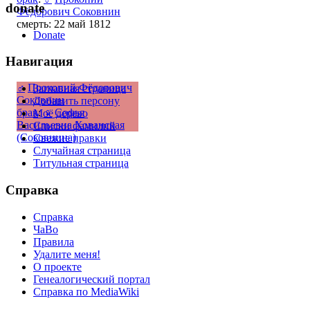
donate
Фёдорович Соковнин
смерть: 22 май 1812
Donate
Навигация
♂
Прокопий Фёдорович
Заглавная страница
Соковнин
Добавить персону
брак
:
♀
Софья
Моё дерево
Васильевна Хованская
Списки фамилий
(Соковнина)
Свежие правки
Случайная страница
Титульная страница
Справка
Справка
ЧаВо
Правила
Удалите меня!
О проекте
Генеалогический портал
Справка по MediaWiki