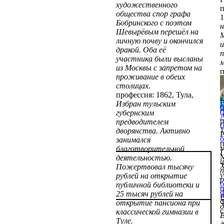
художественного
п
общества спор графа
1
Бобринского с поэтом
н
Шевырёвым перешёл на
личную почву и окончился
и
дракой. Оба её
п
участника были высланы
м
из Москвы с запретом на
п
проживание в обеих
1
столицах.
профессия: 1862, Тула,
к
В
Избран тульским
б
(
губернским
А
р
предводителем
(
1
дворянства. Активно
Р
б
занимался
п
м
благотворительной
П
деятельностью.
ц
Х
Пожертвовал тысячу
п
у
рублей на открытие
р
б
публичной библиотеки и
п
25 тысяч рублей на
открытие пансиона при
с
классической гимназии в
В
Туле.