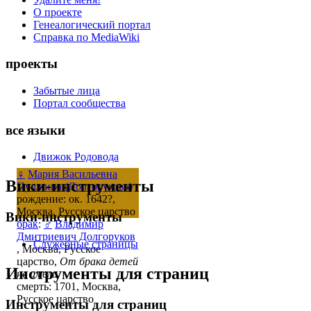
О проекте
Генеалогический портал
Справка по MediaWiki
проекты
Забытые лица
Портал сообщества
все языки
Движок Родовода
♀
Мария Васильевна
Вики-инструменты
Пушкина (Долгорукова)
рождение: ок. 1642?,
Москва, Русское царство
Вики-инструменты
брак
:
♂
Владимир
Дмитриевич Долгоруков
Служебные страницы
, Москва, Русское
царство,
От брака детей
Инструменты для страниц
не имели
смерть: 1701, Москва,
Русское царство
Инструменты для страниц