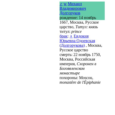
♂
w
Михаил
Владимирович
Долгоруков
рождение: 14 ноябрь
1667, Москва, Русское
царство,
Титул: князь
титул:
prince
брак
:
♀
Евдокия
Юрьевна Одоевская
(Долгорукова)
, Москва,
Русское царство
смерть: 22 ноябрь 1750,
Москва, Российская
империя,
Схоронен в
Богоявленском
монастыре
похороны: Moscou,
monastère de l'Épiphanie