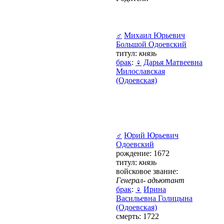
♂
Михаил Юрьевич
Большой Одоевский
титул:
князь
брак
:
♀
Дарья Матвеевна
Милославская
(Одоевская)
♂
Юрий Юрьевич
Одоевский
рождение: 1672
титул:
князь
войсковое звание:
Генерал- адьютант
брак
:
♀
Ирина
Васильевна Голицына
(Одоевская)
смерть: 1722