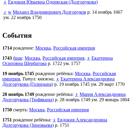
♀
Евдокия Юрьевна Одоевская (Долгорукова)
♂
w
Михаил Владимирович Долгоруков
р. 14 ноябрь 1667
ум. 22 ноябрь 1750
События
1714
рождение:
Москва
,
Российская империя
1743
брак
:
Москва
,
Российская империя
,
♀
Екатерина
Осиповна Щербатова
р. 1722 ум. 1757
19 ноябрь 1745
рождение ребёнка:
Москва
,
Российская
империя
,
Титул: княжна
,
♀
Екатерина Александровна
Долгорукова (Голицына)
р. 19 ноябрь 1745 ум. 29 март 1770
28 ноябрь 1749
рождение ребёнка:
♀
Мария Александровна
Долгорукова (Тюфякина)
р. 28 ноябрь 1749 ум. 29 январь 1804
1750
смерть:
Москва
,
Российская империя
1751
рождение ребёнка:
♀
Евдокия Александровна
Долгорукова (Зиновьева)
р. 1751