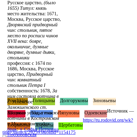
Русское царство,
(было
1655) Титул: князь
место жительства: 1671,
Москва, Русское царство,
Дворянский придворный
чин: стольник, пятое
место по росписи чинов
XVII века: бояре,
окольничие, думные
дворяне, думные дьяки,
стольники
профессия: с 1674 по
1686, Москва, Русское
царство,
Придворный
чин: комнатный
стольник Петра I
собственность: 1678,
За
ним состояла вотчина в
Pouchkine
Голицыны
Долгоруковы
Зиновьевы
с. Успенское
Замокшенского ст.
Источник —
Шацкого уезда, а также
Козловы
Лодыгины
Ляпуновы
Одоевские
вотчины в Костромском
https://ru.rodovid.org/wk?
и Московском уездах
Тюфякины
Хорваты
Щербатовы
брак
:
♀
Софья Петровна
title=Запись:292593&oldid=1154175
Прозоровская