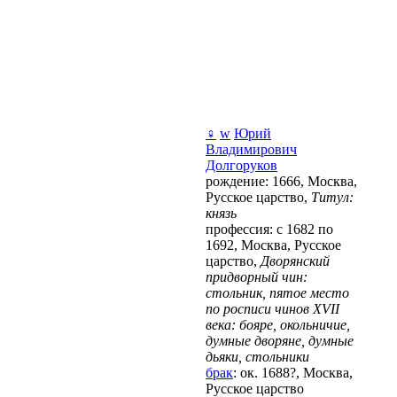
♀
w
Юрий
Владимирович
Долгоруков
рождение: 1666, Москва,
Русское царство,
Титул:
князь
профессия: с 1682 по
1692, Москва, Русское
царство,
Дворянский
придворный чин:
стольник, пятое место
по росписи чинов XVII
века: бояре, окольничие,
думные дворяне, думные
дьяки, стольники
брак
: ок. 1688?, Москва,
Русское царство