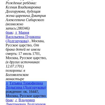
Рождение ребёнка:
Ксения Владимировна
Долгорукова, будущая
жена царевича Дмитрия
Алексеевича Сибирского
(возможно
запись:280346)
брак
:
♀
Мария
Васильевна Пушкина
(Долгорукова)
, Москва,
Русское царство,
От
брака детей не имели
смерть: 17 июль 1701,
Москва, Русское царство,
(в других источниках
12.07.1701)
похороны:
в
Богоявленском
монастыре
♀
Татьяна Тимофеевна
Лодыгина (Долгорукова)
рождение: ок. 1644?,
Москва, Русское царство
брак
:
♂
Владимир
Дмитриевич Долгоруков