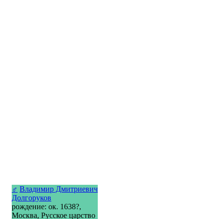
♂
Владимир Дмитриевич
Долгоруков
рождение: ок. 1638?,
Москва, Русское царство