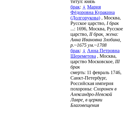
титул:
князь
брак
:
♀
Мария
Фёдоровна Куракина
(Долгорукова)
, Москва,
Русское царство,
I брак
...: 1696, Москва, Русское
царство,
II брак, жена:
Анна Ивановна Злобина,
р.~1675 ум.~1708
брак
:
♀
Анна Петровна
Шереметева
, Москва,
царство Московское,
ІIІ
брак
смерть: 11 февраль 1746,
Санкт-Петербург,
Российская империя
похороны:
Схоронен в
Александро-Невской
Лавре, в церкви
Благовещения