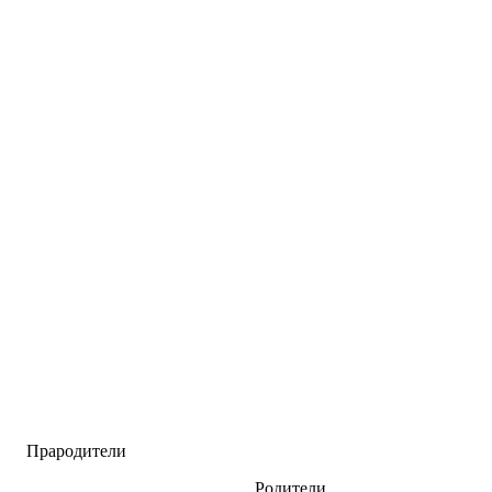
Прародители
Родители