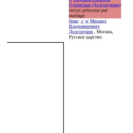
Одоевская (Долгорукова)
титул:
princesse par
mariage
брак
:
♂
w
Михаил
Владимирович
Долгоруков
, Москва,
Русское царство