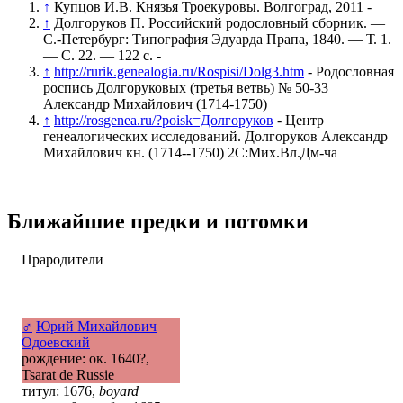
↑
Купцов И.В. Князья Троекуровы. Волгоград, 2011 -
↑
Долгоруков П. Российский родословный сборник. —
С.-Петербург: Типография Эдуарда Прапа, 1840. — Т. 1.
— С. 22. — 122 с. -
↑
http://rurik.genealogia.ru/Rospisi/Dolg3.htm
- Родословная
роспись Долгоруковых (третья ветвь) № 50-33
Александр Михайлович (1714-1750)
↑
http://rosgenea.ru/?poisk=Долгоруков
- Центр
генеалогических исследований. Долгоруков Александр
Михайлович кн. (1714--1750) 2С:Мих.Вл.Дм-ча
Ближайшие предки и потомки
Прародители
♂
Юрий Михайлович
Одоевский
рождение: ок. 1640?,
Tsarat de Russie
титул: 1676,
boyard