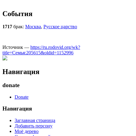
События
1717
брак:
Москва
,
Русское царство
Источник —
https://ru.rodovid.org/wk?
title=Семья:205615&oldid=1152996
Навигация
donate
Donate
Навигация
Заглавная страница
Добавить персону
Моё дерево