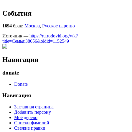
События
1694
брак:
Москва
,
Русское царство
Источник —
https://ru.rodovid.org/wk?
title=Семья:38656&oldid=1152549
Навигация
donate
Donate
Навигация
Заглавная страница
Добавить персону
Моё дерево
Списки фамилий
Свежие правки