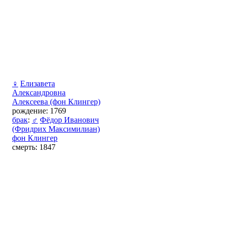
♀
Елизавета
Александровна
Алексеева (фон Клингер)
рождение: 1769
брак
:
♂
Фёдор Иванович
(Фридрих Максимилиан)
фон Клингер
смерть: 1847