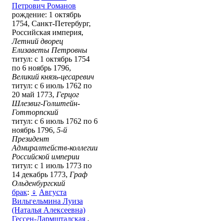
Петрович Романов
рождение: 1 октябрь
1754, Санкт-Петербург,
Российская империя,
Летний дворец
Елизаветы Петровны
титул: с 1 октябрь 1754
по 6 ноябрь 1796,
Великий князь-цесаревич
титул: с 6 июль 1762 по
20 май 1773,
Герцог
Шлезвиг-Голштейн-
Готторпский
титул: с 6 июль 1762 по 6
ноябрь 1796,
5-й
Президент
Адмиралтейств-коллегии
Российской империи
титул: с 1 июль 1773 по
14 декабрь 1773,
Граф
Ольденбургский
брак
:
♀
Августа
Вильгельмина Луиза
(Наталья Алексеевна)
Гессен-Дармштадская
,