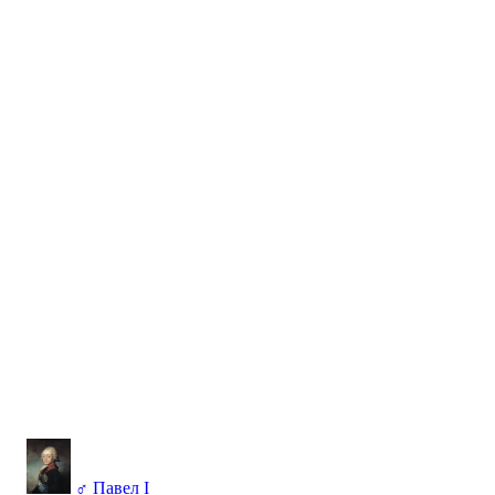
♂
Павел I