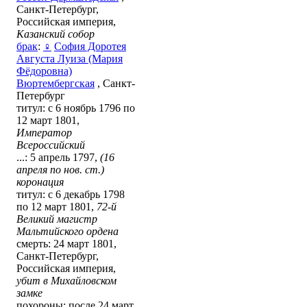
Санкт-Петербург,
Российская империя,
Казанский собор
брак
:
♀
София Доротея
Августа Луиза (Мария
Фёдоровна)
Вюртембергская
, Санкт-
Петербург
титул: с 6 ноябрь 1796 по
12 март 1801,
Император
Всероссийский
...: 5 апрель 1797,
(16
апреля по нов. ст.)
коронация
титул: с 6 декабрь 1798
по 12 март 1801,
72-й
Великий магистр
Мальтийского ордена
смерть: 24 март 1801,
Санкт-Петербург,
Российская империя,
убит в Михайловском
замке
похороны: после 24 март