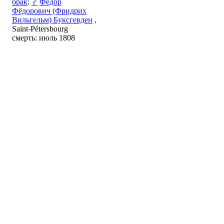
брак
:
♂
Фёдор
Фёдорович (Фридрих
Вильгельм) Буксгевден
,
Saint-Pétersbourg
смерть: июль 1808