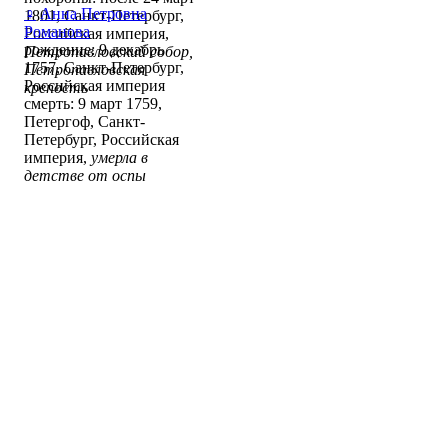
♀
Анна Петровна
1801, Санкт-Петербург,
Романова
Российская империя,
рождение: 9 декабрь
Петропавловский собор,
1757, Санкт-Петербург,
Петропавловская
Российская империя
крепость
смерть: 9 март 1759,
Петергоф, Санкт-
Петербург, Российская
империя,
умерла в
детстве от оспы