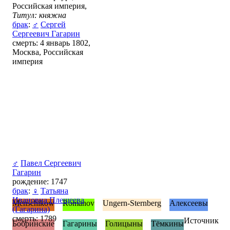
Российская империя,
Титул: княжна
брак
:
♂
Сергей
Сергеевич Гагарин
смерть: 4 январь 1802,
Москва, Российская
империя
♂
Павел Сергеевич
Гагарин
рождение: 1747
брак
:
♀
Татьяна
Ивановна Плещеева
Menschikow
Romanov
Ungern-Sternberg
Алексеевы
(Гагарина)
смерть: 1789
Источник
Бобринские
Гагарины
Голицыны
Тёмкины
—