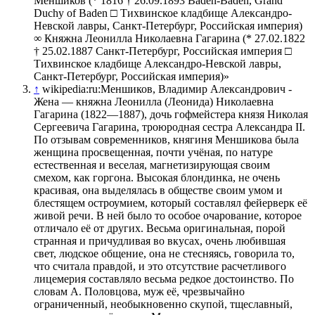
Меншиков (* 1816 † 26.09.1893 Baden-Baden, Grand
Duchy of Baden □ Тихвинское кладбище Александро-
Невской лавры, Санкт-Петербург, Российская империя)
∞ Княжна Леонилла Николаевна Гагарина (* 27.02.1822
† 25.02.1887 Санкт-Петербург, Российская империя □
Тихвинское кладбище Александро-Невской лавры,
Санкт-Петербург, Российская империя)»
↑
wikipedia:ru:Меншиков, Владимир Александрович -
Жена — княжна Леонилла (Леонида) Николаевна
Гагарина (1822—1887), дочь гофмейстера князя Николая
Сергеевича Гагарина, троюродная сестра Александра II.
По отзывам современников, княгиня Меншикова была
женщина просвещенная, почти учёная, по натуре
естественная и веселая, магнетизирующая своим
смехом, как горгона. Высокая блондинка, не очень
красивая, она выделялась в обществе своим умом и
блестящем остроумием, который составлял фейерверк её
живой речи. В ней было то особое очарование, которое
отличало её от других. Весьма оригинальная, порой
странная и причудливая во вкусах, очень любившая
свет, людское общение, она не стесняясь, говорила то,
что считала правдой, и это отсутствие расчетливого
лицемерия составляло весьма редкое достоинство. По
словам А. Половцова, муж её, чрезвычайно
ограниченный, необыкновенно скупой, тщеславный,