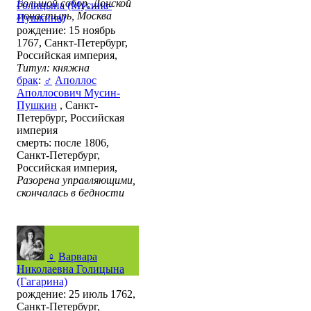
Большой собор, Донской
Голицына (Мусина-
монастырь, Москва
Пушкина)
рождение: 15 ноябрь
1767, Санкт-Петербург,
Российская империя,
Титул: княжна
брак
:
♂
Аполлос
Аполлосович Мусин-
Пушкин
, Санкт-
Петербург, Российская
империя
смерть: после 1806,
Санкт-Петербург,
Российская империя,
Разорена управляющими,
скончалась в бедности
♀
Варвара
Николаевна Голицына
(Гагарина)
рождение: 25 июль 1762,
Санкт-Петербург,