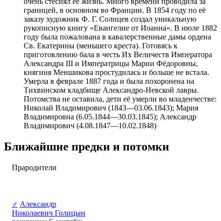
очень стеснял её жизнь. Много времени проводила за
границей, в основном во Франции. В 1854 году по её
заказу художник Ф. Г. Солнцев создал уникальную
рукописную книгу «Евангелие от Иоанна». В июле 1882
году была пожалована в кавалерственные дамы ордена
Св. Екатерины (меньшего креста). Готовясь к
приготовлению бала в честь Их Величеств Императора
Александра III и Императрицы Марии Фёдоровны,
княгиня Меншикова простудилась и больше не встала.
Умерла в феврале 1887 года и была похоронена на
Тихвинском кладбище Александро-Невской лавры.
Потомства не оставила, дети её умерли во младенчестве:
Николай Владимирович (1843—03.06.1843); Мария
Владимировна (6.05.1844—30.03.1845); Александр
Владимирович (4.08.1847—10.02.1848)
Ближайшие предки и потомки
Прародители
♂
Александр
Николаевич Голицын