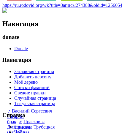
https://ru.rodovid.org/wk?title=Запись:274388&oldid=1256054
Навигация
donate
Donate
Навигация
Заглавная страница
Добавить персону
Моё дерево
Списки фамилий
Свежие правки
Случайная страница
Титульная страница
♂
Василий Сергеевич
Справка
Гагарин
брак
:
♂
Прасковья
Справка
Дмитриевна Трубецкая
ЧаВо
(Гагарина)