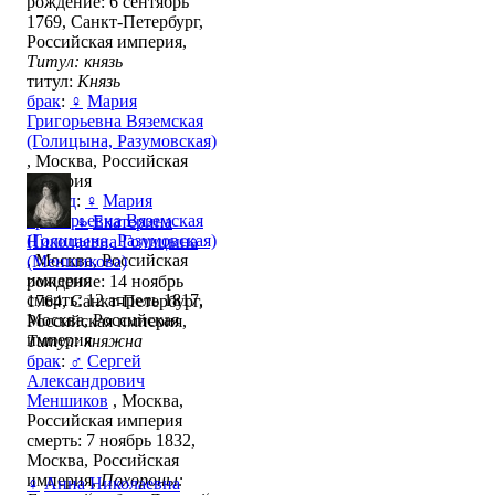
рождение: 6 сентябрь
1769, Санкт-Петербург,
Российская империя,
Титул: князь
титул:
Князь
брак
:
♀
Мария
Григорьевна Вяземская
(Голицына, Разумовская)
, Москва, Российская
империя
развод
:
♀
Мария
Григорьевна Вяземская
♀
Екатерина
(Голицына, Разумовская)
Николаевна Голицына
, Москва, Российская
(Меншикова)
империя
рождение: 14 ноябрь
смерть: 12 апрель 1817,
1764, Санкт-Петербург,
Москва, Российская
Российская империя,
империя
Титул: княжна
брак
:
♂
Сергей
Александрович
Меншиков
, Москва,
Российская империя
смерть: 7 ноябрь 1832,
Москва, Российская
империя,
Похороны:
♀
Анна Николаевна