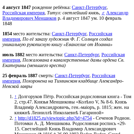
4 август 1847
рождение ребёнка:
Санкт-Петербург
,
Российская империя
,
Титул: светлейший князь
,
♂
Александр
Владимирович Меншиков
р. 4 август 1847 ум. 10 февраль
1848
1854
место жительства:
Санкт-Петербург
,
Российская
империя
,
По её заказу художник Ф. Г. Солнцев создал
уникальную рукописную книгу «Евангелие от Иоанна»
июль 1882
место жительства:
Санкт-Петербург
,
Российская
империя
,
Пожалована в кавалерственные дамы ордена Св.
Екатерины (меньшего креста)
25 февраль 1887
смерть:
Санкт-Петербург
,
Российская
империя
,
Похоронена на Тихвинском кладбище Александро-
Невской лавры
↑
Долгоруков Пётр. Российская родословная книга - Том
2, стр.47. Князья Меншиковы «Колѣно V, № 8-6. Князь
Владимiр Александровичь, ген.-маiоръ, р. 1815; жен. на
княжнѣ Леониллѣ Николаевнѣ Гагариной»
↑
http://d1825.ru/viewtopic.php?id=4754
- Сеченов Родион.
Потомки А. Д. Меншикова. Родословная роспись «29-
15. Светлейший Князь Владимир Александрович