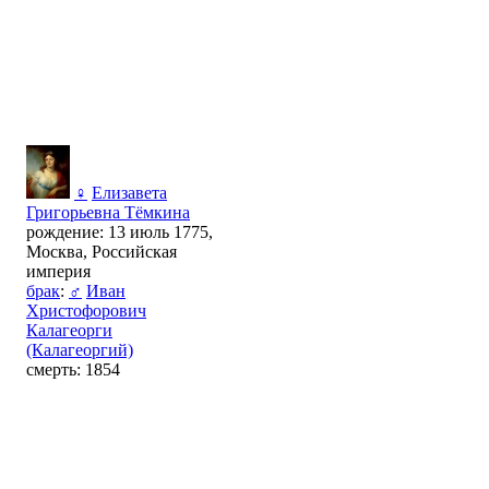
♀
Елизавета
Григорьевна Тёмкина
рождение: 13 июль 1775,
Москва, Российская
империя
брак
:
♂
Иван
Христофорович
Калагеорги
(Калагеоргий)
смерть: 1854