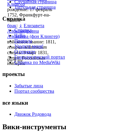
Случайная страница
Клингер
Титульная страница
рождение: 17 февраль
1752, Франкфурт-на-
Справка
Майне
брак
:
♀
Елизавета
Справка
Александровна
ЧаВо
Алексеева (фон Клингер)
Правила
войсковое звание: 1811,
Удалите меня!
генерал-лейтенант
О проекте
смерть: 9 март 1831,
Генеалогический портал
Дерпт, Российская
== 1 ==
Справка по MediaWiki
империя
проекты
Забытые лица
Портал сообщества
все языки
Движок Родовода
Вики-инструменты