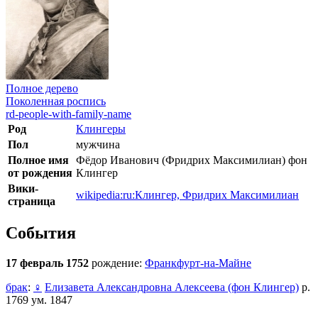
Полное дерево
Поколенная роспись
rd-people-with-family-name
Род
Клингеры
Пол
мужчина
Полное имя
Фёдор Иванович (Фридрих Максимилиан) фон
от рождения
Клингер
Вики-
wikipedia:ru:Клингер, Фридрих Максимилиан
страница
События
17 февраль 1752
рождение:
Франкфурт-на-Майне
брак
:
♀
Елизавета Александровна Алексеева (фон Клингер)
р.
1769 ум. 1847