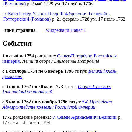
(Романова)
р. 2 май 1729 ум. 17 ноябрь 1796
♂
Карл Петер Ульрих Пётр III Фёдорович Голштейн-
Готторпский (Романов)
р. 21 февраль 1728 ум. 17 июль 1762
Вики-страница
wikipedia:ru:Павел I
События
1 октябрь 1754
рождение:
Санкт-Петербург
,
Российская
империя
,
Летний дворец Елизаветы Петровны
с 1 октябрь 1754 по 6 ноябрь 1796
титул:
Великий князь-
цесаревич
с 6 июль 1762 по 20 май 1773
титул:
Герцог Шлезвиг-
Голштейн-Готторпский
с 6 июль 1762 по 6 ноябрь 1796
титул:
5-й Президент
Адмиралтейств-коллегии Российской империи
1772
рождение ребёнка:
♂
Семён Афанасьевич Великий
р.
1772 ум. 13 август 1794