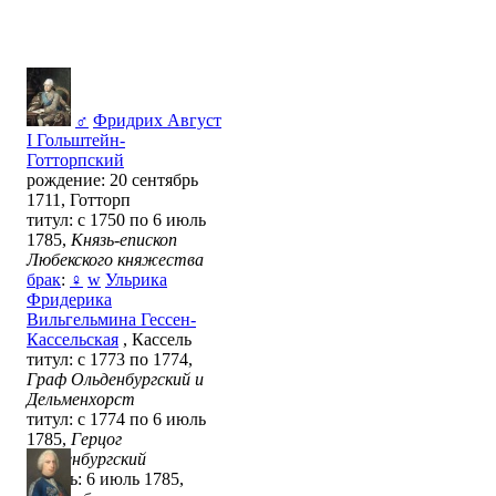
♂
Фридрих Август
I Гольштейн-
Готторпский
рождение: 20 сентябрь
1711, Готторп
титул: с 1750 по 6 июль
1785,
Князь-епископ
Любекского княжества
брак
:
♀
w
Ульрика
Фридерика
Вильгельмина Гессен-
Кассельская
, Кассель
титул: с 1773 по 1774,
Граф Ольденбургский и
Дельменхорст
титул: с 1774 по 6 июль
1785,
Герцог
Ольденбургский
смерть: 6 июль 1785,