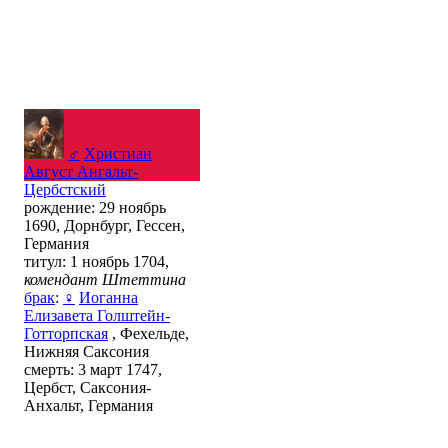
♂
Христиан
Август Ангальт-
Цербстский
рождение: 29 ноябрь
1690, Дорнбург, Гессен,
Германия
титул: 1 ноябрь 1704,
комендант Штеттина
брак
:
♀
Иоганна
Елизавета Голштейн-
Готторпская
, Фехельде,
Нижняя Саксония
смерть: 3 март 1747,
Цербст, Саксония-
Анхальт, Германия