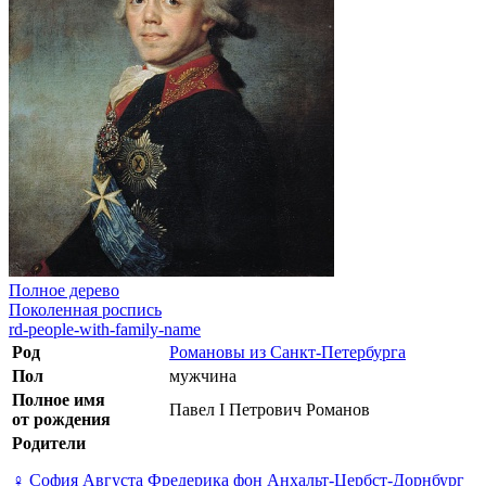
Полное дерево
Поколенная роспись
rd-people-with-family-name
Род
Романовы из Санкт-Петербурга
Пол
мужчина
Полное имя
Павел I Петрович Романов
от рождения
Родители
♀
София Августа Фредерика фон Анхальт-Цербст-Дорнбург