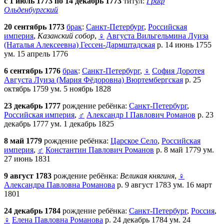
с 1 июль 1773 по 14 декабрь 1773
титул:
Граф
Ольденбургский
20 сентябрь 1773
брак
:
Санкт-Петербург
,
Российская
империя
,
Казанский собор
,
♀
Августа Вильгельмина Луиза
(Наталья Алексеевна) Гессен-Дармштадская
р. 14 июнь 1755
ум. 15 апрель 1776
6 сентябрь 1776
брак
:
Санкт-Петербург
,
♀
София Доротея
Августа Луиза (Мария Фёдоровна) Вюртембергская
р. 25
октябрь 1759 ум. 5 ноябрь 1828
23 декабрь 1777
рождение ребёнка:
Санкт-Петербург
,
Российская империя
,
♂
Александр I Павлович Романов
р. 23
декабрь 1777 ум. 1 декабрь 1825
8 май 1779
рождение ребёнка:
Царское Село
,
Российская
империя
,
♂
Константин Павлович Романов
р. 8 май 1779 ум.
27 июнь 1831
9 август 1783
рождение ребёнка:
Великая княгиня
,
♀
Александра Павловна Романова
р. 9 август 1783 ум. 16 март
1801
24 декабрь 1784
рождение ребёнка:
Санкт-Петербург
,
Россия
,
♀
Елена Павловна Романова
р. 24 декабрь 1784 ум. 24