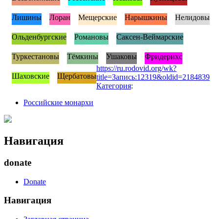
Лишины
Лоран
Мещерские
Нарышкины
Нелидовы
Ольденбургские
Романовы
Саксен-Веймарские
Туркестановы
Тёмкины
Ушаковы
Фридерихс
https://ru.rodovid.org/wk?
Шаховские
Щербатовы
title=Запись:12319&oldid=2184839
Категория
:
Российские монархи
Навигация
donate
Donate
Навигация