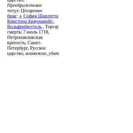
Преображенское
титул:
Цесаревич
брак
:
♀
София Шарлотта
Кристина Брауншвейг-
Вольфенбюттель
, Торгау
смерть: 7 июль 1718,
Петропавловская
крепость, Санкт-
Петербург, Русское
царство,
возможно, убит