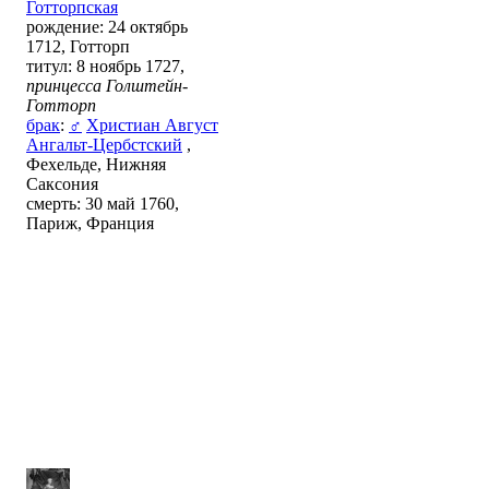
Готторпская
рождение: 24 октябрь
1712, Готторп
титул: 8 ноябрь 1727,
принцесса Голштейн-
Готторп
брак
:
♂
Христиан Август
Ангальт-Цербстский
,
Фехельде, Нижняя
Саксония
смерть: 30 май 1760,
Париж, Франция