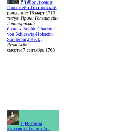
Ольденбург
♂
Георг Людвиг
Гольштейн-Готторпский
рождение: 16 март 1719
титул:
Принц Гольштейн-
Готторпский
брак
:
♀
Sophie Charlotte
von Schleswig-Holstein-
Sonderburg-Beck
,
Prökelwitz
смерть: 7 сентябрь 1763
♀
Иоганна
Елизавета Голштейн-