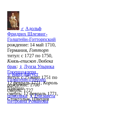
♂
Адольф
Фридрих Шлезвиг-
Голштейн-Готторпский
рождение: 14 май 1710,
Германия,
Готторп
титул: с 1727 по 1750,
Князь-епископ Любека
брак
:
♀
Луиза Ульрика
Гогенцоллерн
♂
Карл Август
титул: с 25 март 1751 по
Голштейн-Готторп
12 февраль 1771,
Король
рождение: 1706
Швеции
смерть: 1727
смерть: 12 февраль 1771,
помолвка
:
♀
Елизавета
Стокгольм, Швеция
Петровна Романова