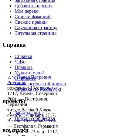
Заглавная страница
Добавить персону
Моё дерево
Списки фамилий
Свежие правки
Случайная страница
Титульная страница
Справка
Справка
ЧаВо
Правила
Удалите меня!
♂
w
Павел Петрович
О проекте
Романов
Генеалогический портал
рождение: 13 январь
Справка по MediaWiki
1717, Везель, Северный
Рейн — Вестфалия,
проекты
Германия
титул:
Великий Князь
Забытые лица
смерть: 14 январь 1717,
Портал сообщества
Везель, Северный Рейн
— Вестфалия, Германия
все языки
похороны: 23 март 1717,