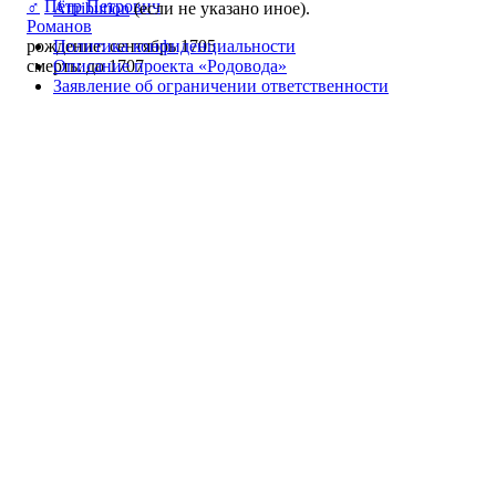
♂
Пётр Петрович
Attribution
(если не указано иное).
Романов
Политика конфиденциальности
рождение: сентябрь 1705
Описание проекта «Родовода»
смерть: до 1707
Заявление об ограничении ответственности