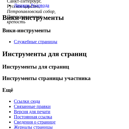
Санкт-Петербург,
Движок Родовода
Русское царство,
Петропавловский собор,
Вики-инструменты
Петропавловская
крепость
Вики-инструменты
Служебные страницы
Инструменты для страниц
Инструменты для страниц
Инструменты страницы участника
Ещё
Ссылки сюда
Связанные правки
Версия для печати
Постоянная ссылка
Сведения о странице
Журналы страницы