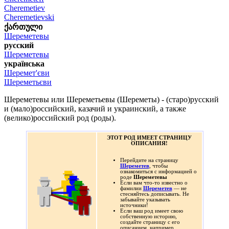
Cheremetiev
Cheremetievski
ქართული
Шереметевы
русский
Шереметевы
українська
Шеремет'єви
Шереметьєви
Шереметевы или Шереметьевы (Шереметы) - (старо)русский
и (мало)российский, казачий и украинский, а также
(велико)российский род (роды).
ЭТОТ РОД ИМЕЕТ СТРАНИЦУ
ОПИСАНИЯ!
Перейдите на страницу
Шереметев
, чтобы
ознакомиться с информацией о
роде
Шереметевы
Если вам что-то известно о
фамилии
Шереметев
— не
стесняйтесь дописывать. Не
забывайте указывать
источники!
Если ваш род имеет свою
собственную историю,
создайте страницу с его
описанием, например