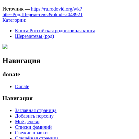
Источник —
https://ru.rodovid.org/wk?
title=Род:Шереметевы&oldid=2048921
Категории
:
Книга:Российская родословная книга
Шереметевы (род)
Навигация
donate
Donate
Навигация
Заглавная страница
Добавить персону
Моё дерево
Списки фамилий
Свежие правки
Случайная страница