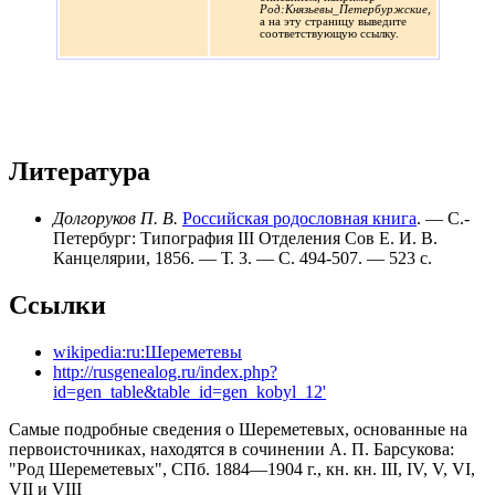
Род:Князьевы_Петербуржские
,
а на эту страницу выведите
соответствующую ссылку.
Литература
Долгоруков П. В.
Российская родословная книга
. — С.-
Петербург: Типография III Отделения Сов Е. И. В.
Канцелярии, 1856. — Т. 3. — С. 494-507. — 523 с.
Ссылки
wikipedia:ru:Шереметевы
http://rusgenealog.ru/index.php?
id=gen_table&table_id=gen_kobyl_12'
Самые подробные сведения о Шереметевых, основанные на
первоисточниках, находятся в сочинении А. П. Барсукова:
"Род Шереметевых", СПб. 1884—1904 г., кн. кн. III, IV, V, VI,
VII и VIII