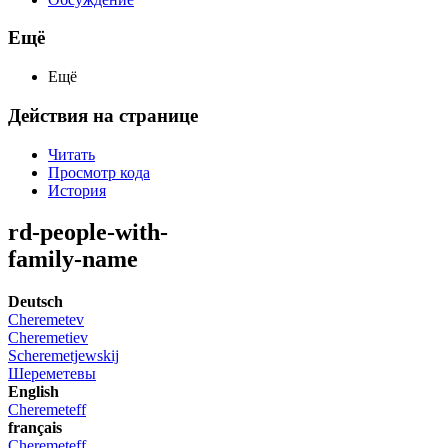
Ещё
Ещё
Действия на странице
Читать
Просмотр кода
История
rd-people-with-
family-name
Deutsch
Cheremetev
Cheremetiev
Scheremetjewskij
Шереметевы
English
Cheremeteff
français
Cheremeteff