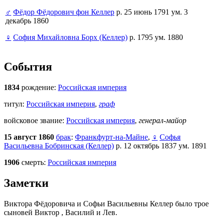
♂
Фёдор Фёдорович фон Келлер
р. 25 июнь 1791 ум. 3
декабрь 1860
♀
София Михайловна Борх (Келлер)
р. 1795 ум. 1880
События
1834
рождение:
Российская империя
титул:
Российская империя
,
граф
войсковое звание:
Российская империя
,
генерал-майор
15 август 1860
брак
:
Франкфурт-на-Майне
,
♀
Софья
Васильевна Бобринская (Келлер)
р. 12 октябрь 1837 ум. 1891
1906
смерть:
Российская империя
Заметки
Виктора Фёдоровича и Софьи Васильевны Келлер было трое
сыновей Виктор , Василий и Лев.