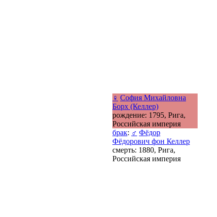
♀
София Михайловна
Борх (Келлер)
рождение: 1795, Рига,
Российская империя
брак
:
♂
Фёдор
Фёдорович фон Келлер
смерть: 1880, Рига,
Российская империя