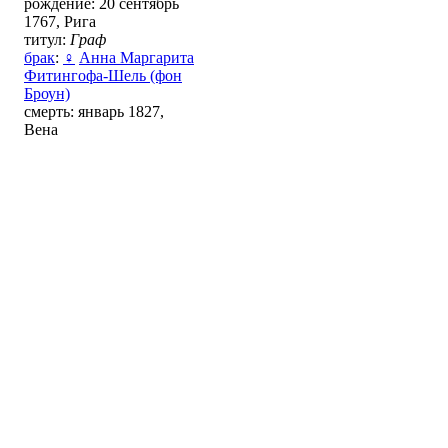
рождение: 20 сентябрь
1767, Рига
титул:
Граф
брак
:
♀
Аннa Маргаритa
Фитингофa-Шель (фон
Броун)
смерть: январь 1827,
Вена