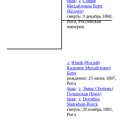
брак
:
♀
София
Михайловна Борх
(Келлер)
смерть: 3 декабрь 1860,
Рига, Российская
империя
♂
Юзеф (Иосиф)
Казимир Михайлович
Борх
рождение: 25 июнь 1807,
Рига
брак
:
♀
Эмма (Любовь)
Голынская (Борх)
брак
:
♀
Dorothea
Staleidsan-Borck
смерть: 20 ноябрь 1881,
Рига