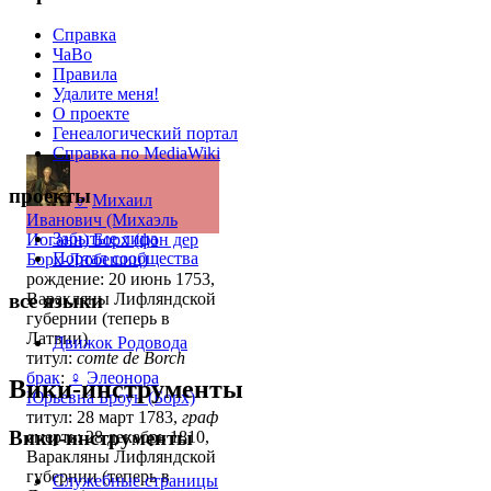
Справка
ЧаВо
Правила
Удалите меня!
О проекте
Генеалогический портал
Справка по MediaWiki
проекты
♂
Михаил
Иванович (Михаэль
Забытые лица
Иоганн) Борх (фон дер
Портал сообщества
Борх-Любешиц)
рождение: 20 июнь 1753,
все языки
Варакляны Лифляндской
губернии (теперь в
Латвии)
Движок Родовода
титул:
comte de Borch
брак
:
♀
Элеонора
Вики-инструменты
Юрьевна Броун (Борх)
титул: 28 март 1783,
граф
Вики-инструменты
смерть: 28 декабрь 1810,
Варакляны Лифляндской
губернии (теперь в
Служебные страницы