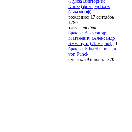
(Луиза Викторина,
Элиза) фон дер Борх
(Ламздорф)
рождение: 17 сентябрь
1796
титул:
графиня
брак
:
♂
Александр
Матвеевич (Александр-
Эммануил) Ламздорф
, І
брак
:
♂
Eduard Christian
von Funck
смерть: 29 январь 1870