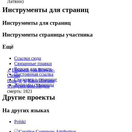
Латвии)
Инструменты для страниц
Инструменты для страниц
Инструменты страницы участника
Ещё
Ссылки сюда
Связанные правки
Версия для печати
♀
Elisabeth von Browne-
Постоянная ссылка
Camus
Сведения о странице
брак
:
♂
w
Карл Иоганн
Журналы страницы
Фридрих фон Медем
смерть: 1821
Другие проекты
На других языках
Polski