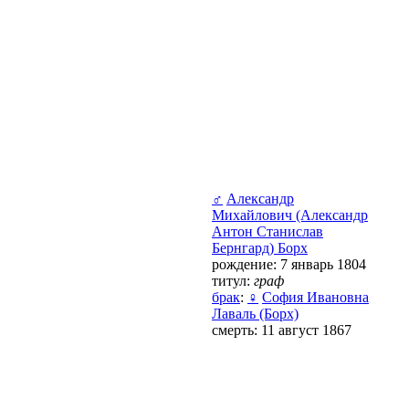
♂
Александр
Михайлович (Александр
Антон Станислав
Бернгард) Борх
рождение: 7 январь 1804
титул:
граф
брак
:
♀
София Ивановна
Лаваль (Борх)
смерть: 11 август 1867