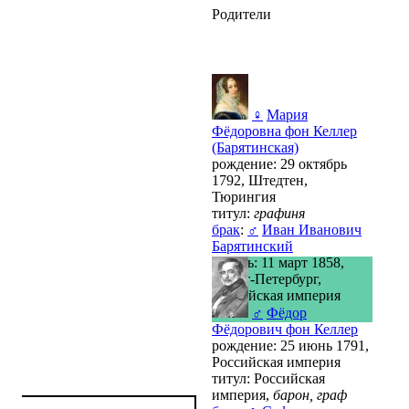
Родители
♀
Мария
Фёдоровна фон Келлер
(Барятинская)
рождение: 29 октябрь
1792, Штедтен,
Тюрингия
титул:
графиня
брак
:
♂
Иван Иванович
Барятинский
смерть: 11 март 1858,
Санкт-Петербург,
Российская империя
♂
Фёдор
Фёдорович фон Келлер
рождение: 25 июнь 1791,
Российская империя
титул: Российская
империя,
барон, граф