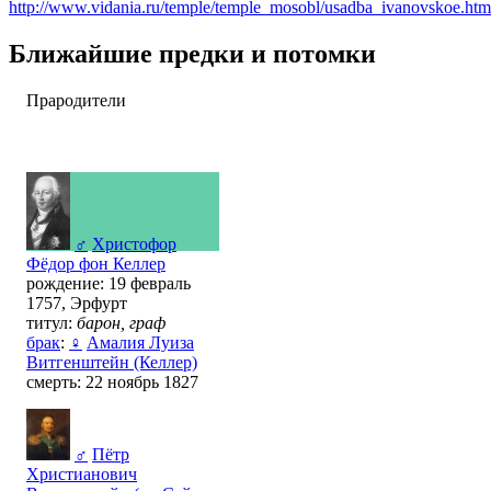
http://www.vidania.ru/temple/temple_mosobl/usadba_ivanovskoe.htm
Ближайшие предки и потомки
Прародители
♂
Христофор
Фёдор фон Келлер
рождение: 19 февраль
1757, Эрфурт
титул:
барон, граф
брак
:
♀
Амалия Луиза
Витгенштейн (Келлер)
смерть: 22 ноябрь 1827
♂
Пётр
Христианович