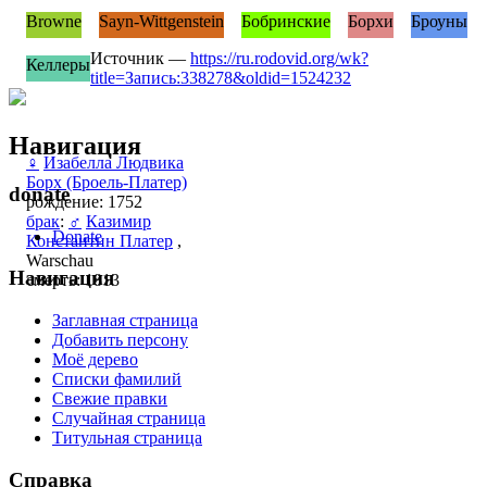
Browne
Sayn-Wittgenstein
Бобринские
Борхи
Броуны
Источник —
https://ru.rodovid.org/wk?
Келлеры
title=Запись:338278&oldid=1524232
Навигация
♀
Изабелла Людвика
Борх (Броель-Платер)
donate
рождение: 1752
брак
:
♂
Казимир
Donate
Константин Платер
,
Warschau
Навигация
смерть: 1813
Заглавная страница
Добавить персону
Моё дерево
Списки фамилий
Свежие правки
Случайная страница
Титульная страница
Справка