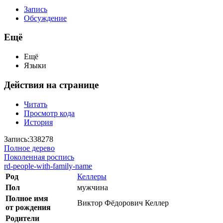
Запись
Обсуждение
Ещё
Ещё
Языки
Действия на странице
Читать
Просмотр кода
История
Запись:338278
Полное дерево
Поколенная роспись
rd-people-with-family-name
Род
Келлеры
Пол
мужчина
Полное имя
Виктор Фёдорович Келлер
от рождения
Родители