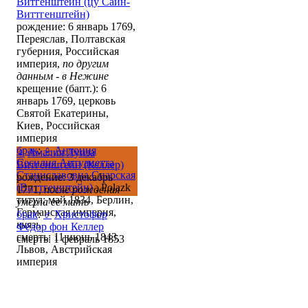
Витгенштейн (цу Сайн-
Виттгенштейн)
рождение: 6 январь 1769,
Переяслав, Полтавская
губерния, Российская
империя,
по другим
данным - в Нежине
крещение (бапт.): 6
январь 1769, церковь
Святой Екатерины,
Киев, Российская
империя
брак
:
♀
Антония
♀
Амалия Луиза
Сесилия Антуанетта
Витгенштейн (Келлер)
Станиславовна Снарская
рождение: 3 декабрь
(Виттгенштейн)
, Polazk
1771,
после рождения
титул: май 1834, Берлин,
умерла ее мать
Германская империя,
брак
:
♂
Христофор
князь
Фёдор фон Келлер
смерть: 11 июнь 1843,
смерть: 1 февраль 1853
Львов, Австрийская
империя