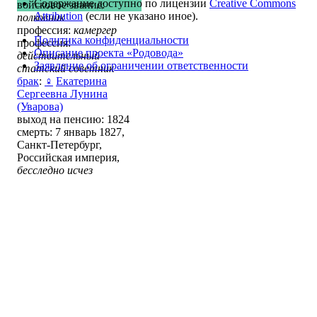
Содержание доступно по лицензии
Creative Commons
войсковое звание:
Attribution
(если не указано иное).
полковник
профессия:
камергер
Политика конфиденциальности
профессия:
Описание проекта «Родовода»
действительный
Заявление об ограничении ответственности
статский советник
брак
:
♀
Екатерина
Сергеевна Лунина
(Уварова)
выход на пенсию: 1824
смерть: 7 январь 1827,
Санкт-Петербург,
Российская империя,
бесследно исчез