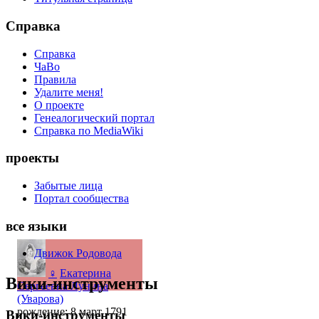
Справка
Справка
ЧаВо
Правила
Удалите меня!
О проекте
Генеалогический портал
Справка по MediaWiki
проекты
Забытые лица
Портал сообщества
все языки
Движок Родовода
♀
Екатерина
Вики-инструменты
Сергеевна Лунина
(Уварова)
рождение: 8 март 1791
Вики-инструменты