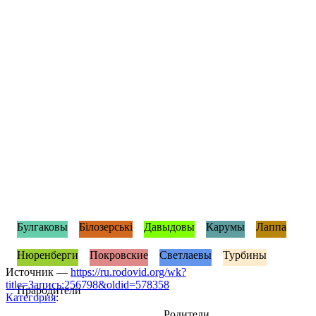
Булгаковы
Білозерські
Давыдовы
Карумы
Лаппа
Нюренберги
Покровские
Светлаевы
Турбины
Источник —
https://ru.rodovid.org/wk?
title=Запись:256798&oldid=578358
Прародители
Категория
:
Родители