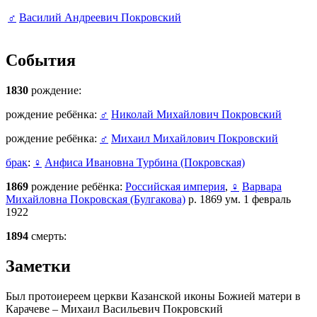
♂
Василий Андреевич Покровский
События
1830
рождение:
рождение ребёнка:
♂
Николай Михайлович Покровский
рождение ребёнка:
♂
Михаил Михайлович Покровский
брак
:
♀
Анфиса Ивановна Турбина (Покровская)
1869
рождение ребёнка:
Российская империя
,
♀
Варвара
Михайловна Покровская (Булгакова)
р. 1869 ум. 1 февраль
1922
1894
смерть:
Заметки
Был протоиереем церкви Казанской иконы Божией матери в
Карачеве – Михаил Васильевич Покровский