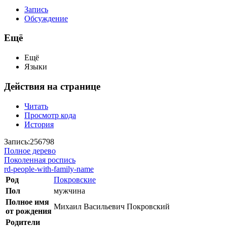
Запись
Обсуждение
Ещё
Ещё
Языки
Действия на странице
Читать
Просмотр кода
История
Запись:256798
Полное дерево
Поколенная роспись
rd-people-with-family-name
Род
Покровские
Пол
мужчина
Полное имя
Михаил Васильевич Покровский
от рождения
Родители