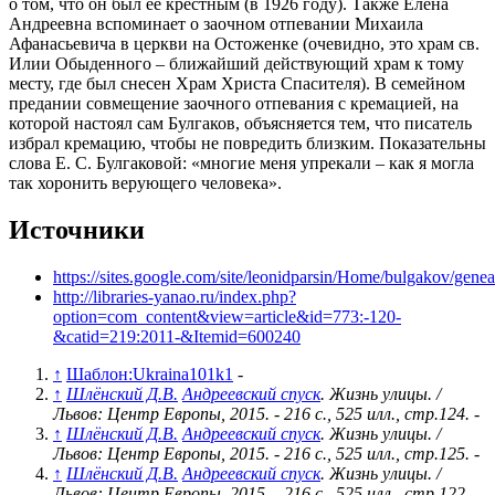
о том, что он был ее крестным (в 1926 году). Также Елена
Андреевна вспоминает о заочном отпевании Михаила
Афанасьевича в церкви на Остоженке (очевидно, это храм св.
Илии Обыденного – ближайший действующий храм к тому
месту, где был снесен Храм Христа Спасителя). В семейном
предании совмещение заочного отпевания с кремацией, на
которой настоял сам Булгаков, объясняется тем, что писатель
избрал кремацию, чтобы не повредить близким. Показательны
слова Е. С. Булгаковой: «многие меня упрекали – как я могла
так хоронить верующего человека».
Источники
https://sites.google.com/site/leonidparsin/Home/bulgakov/gene
http://libraries-yanao.ru/index.php?
option=com_content&view=article&id=773:-120-
&catid=219:2011-&Itemid=600240
↑
Шаблон:Ukraina101k1
-
↑
Шлёнский Д.В.
Андреевский спуск
. Жизнь улицы. /
Львов: Центр Европы, 2015. - 216 с., 525 илл., стр.124.
-
↑
Шлёнский Д.В.
Андреевский спуск
. Жизнь улицы. /
Львов: Центр Европы, 2015. - 216 с., 525 илл., стр.125.
-
↑
Шлёнский Д.В.
Андреевский спуск
. Жизнь улицы. /
Львов: Центр Европы, 2015. - 216 с., 525 илл., стр.122.
-