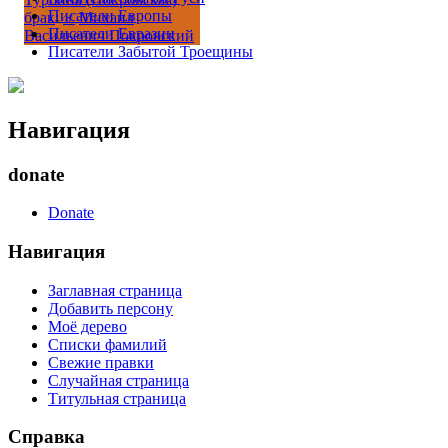
Писатели Европы
брак
:
♂
Михаил
Писатели Евразии
Васильевич Покровский
Писатели Забытой Троещины
Навигация
donate
Donate
Навигация
Заглавная страница
Добавить персону
Моё дерево
Списки фамилий
Свежие правки
Случайная страница
Титульная страница
Справка