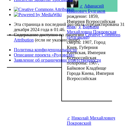
♂
Афанасий
Иванович Булгаков
рождение: 1859,
Империя Всероссийская
Эта страница в последний раз была отредактирована 31
брак
:
♀
Варвара
декабря 2024 года в 01:46.
Михайловна Покровская
Содержание доступно по лицензии
Creative Commons
(Булгакова)
Attribution
(если не указано иное).
смерть: 1907, Город
Киев, Губерния
Политика конфиденциальности
Киевская, Империя
Описание проекта «Родовода»
Всероссийская
Заявление об ограничении ответственности
похороны: 1907,
Байковое Кладбище
Города Киева, Империя
Всероссийская
♂
Николай Михайлович
Покровский