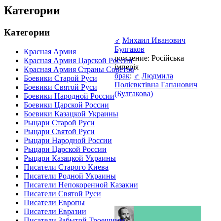
Категории
Категории
♂
Михаил Иванович
Булгаков
Красная Армия
рождение: Російська
Красная Армия Царской России
імперія
Красная Армия Страны Советов
брак
:
♂
Людмила
Боевики Старой Руси
Полієвктівна Гапанович
Боевики Святой Руси
(Булгакова)
Боевики Народной России
Боевики Царской России
Боевики Казацкой Украины
Рыцари Старой Руси
Рыцари Святой Руси
Рыцари Народной России
Рыцари Царской России
Рыцари Казацкой Украины
Писатели Старого Киева
Писатели Родной Украины
Писатели Непокоренной Казакии
Писатели Святой Руси
Писатели Европы
Писатели Евразии
Писатели Забытой Троещины