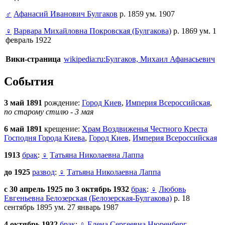
♂
Афанасий Иванович Булгаков
р. 1859 ум. 1907
♀
Варвара Михайловна Покровская (Булгакова)
р. 1869 ум. 1
февраль 1922
Вики-страница
wikipedia:ru:Булгаков, Михаил Афанасьевич
События
3 май 1891
рождение:
Город Киев
,
Империя Всероссийская
,
по старому стилю - 3 мая
6 май 1891
крещение:
Храм Воздвиженья Честного Креста
Господня Города Киева
,
Город Киев
,
Империя Всероссийская
1913
брак
:
♀
Татьяна Николаевна Лаппа
до 1925
развод
:
♀
Татьяна Николаевна Лаппа
с 30 апрель 1925 по 3 октябрь 1932
брак
:
♀
Любовь
Евгеньевна Белозерская (Белозерская-Булгакова)
р. 18
сентябрь 1895 ум. 27 январь 1987
4 октябрь 1932
брак
:
♀
Елена Сергеевна Нюренберг