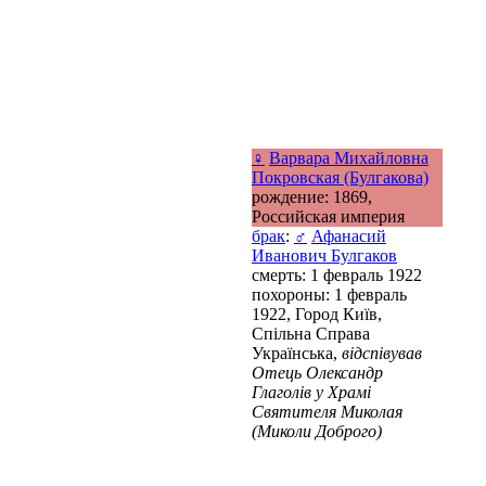
♀
Варвара Михайловна
Покровская (Булгакова)
рождение: 1869,
Российская империя
брак
:
♂
Афанасий
Иванович Булгаков
смерть: 1 февраль 1922
похороны: 1 февраль
1922, Город Київ,
Спільна Справа
Українська,
відспівував
Отець Олександр
Глаголів у Храмі
Святителя Миколая
(Миколи Доброго)