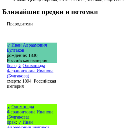
Ближайшие предки и потомки
Прародители
♂
Иван Авраамович
Булгаков
рождение: 1830,
Российская империя
брак
:
♀
Олимпиада
Ферапонтовна Иванова
(Булгакова)
смерть: 1894, Российская
империя
♀
Олимпиада
Ферапонтовна Иванова
(Булгакова)
брак
:
♂
Иван
Авраамович Булгаков