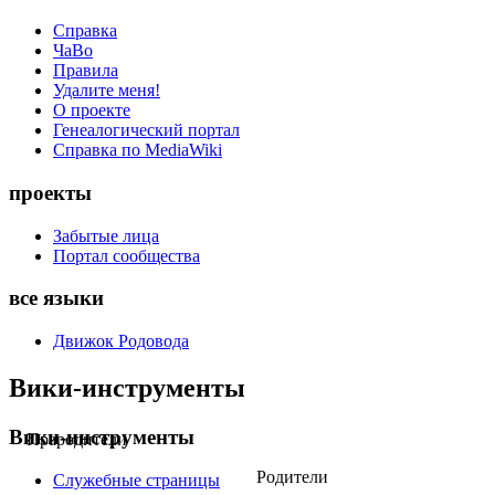
Справка
ЧаВо
Правила
Удалите меня!
О проекте
Генеалогический портал
Справка по MediaWiki
проекты
Забытые лица
Портал сообщества
все языки
Движок Родовода
Вики-инструменты
Вики-инструменты
Прародители
Родители
Служебные страницы