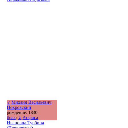
♂
Михаил Васильевич
Покровский
рождение: 1830
брак
:
♀
Анфиса
Ивановна Турбина
(Покровская)