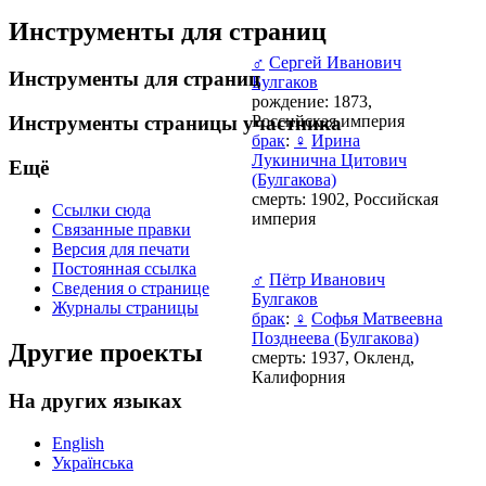
Инструменты для страниц
♂
Сергей Иванович
Инструменты для страниц
Булгаков
рождение: 1873,
Российская империя
Инструменты страницы участника
брак
:
♀
Ирина
Лукинична Цитович
Ещё
(Булгакова)
смерть: 1902, Российская
Ссылки сюда
империя
Связанные правки
Версия для печати
Постоянная ссылка
♂
Пётр Иванович
Сведения о странице
Булгаков
Журналы страницы
брак
:
♀
Софья Матвеевна
Позднеева (Булгакова)
Другие проекты
смерть: 1937, Окленд,
Калифорния
На других языках
English
Українська