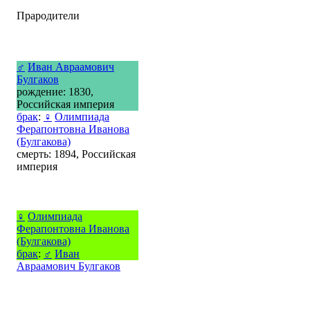
Прародители
♂
Иван Авраамович
Булгаков
рождение: 1830,
Российская империя
брак
:
♀
Олимпиада
Ферапонтовна Иванова
(Булгакова)
смерть: 1894, Российская
империя
♀
Олимпиада
Ферапонтовна Иванова
(Булгакова)
брак
:
♂
Иван
Авраамович Булгаков