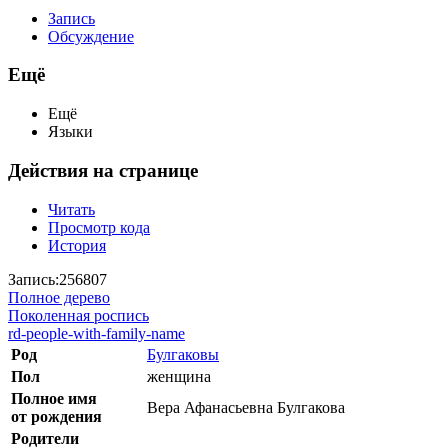
Запись
Обсуждение
Ещё
Ещё
Языки
Действия на странице
Читать
Просмотр кода
История
Запись:256807
Полное дерево
Поколенная роспись
rd-people-with-family-name
Род
Булгаковы
Пол
женщина
Полное имя
Вера Афанасьевна Булгакова
от рождения
Родители