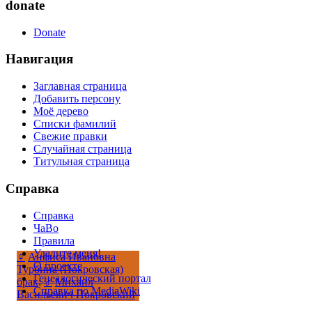
donate
Donate
Навигация
Заглавная страница
Добавить персону
Моё дерево
Списки фамилий
Свежие правки
Случайная страница
Титульная страница
Справка
Справка
ЧаВо
Правила
Удалите меня!
♀
Анфиса Ивановна
О проекте
Турбина (Покровская)
Генеалогический портал
брак
:
♂
Михаил
Справка по MediaWiki
Васильевич Покровский