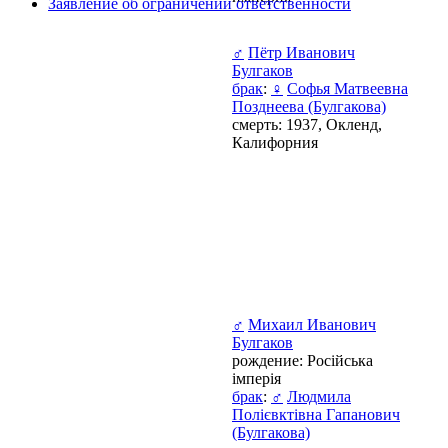
Заявление об ограничении ответственности
♂
Пётр Иванович
Булгаков
брак
:
♀
Софья Матвеевна
Позднеева (Булгакова)
смерть: 1937, Окленд,
Калифорния
♂
Михаил Иванович
Булгаков
рождение: Російська
імперія
брак
:
♂
Людмила
Полієвктівна Гапанович
(Булгакова)