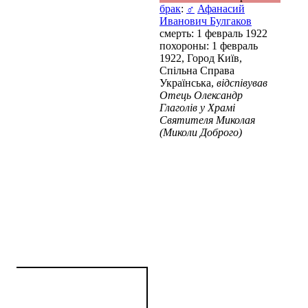
брак
:
♂
Афанасий
Иванович Булгаков
смерть: 1 февраль 1922
похороны: 1 февраль
1922, Город Київ,
Спільна Справа
Українська,
відспівував
Отець Олександр
Глаголів у Храмі
Святителя Миколая
(Миколи Доброго)