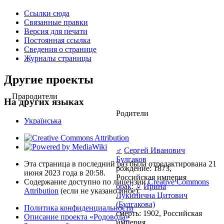
Ссылки сюда
Связанные правки
Версия для печати
Постоянная ссылка
Сведения о странице
Журналы страницы
Другие проекты
Прародители
На других языках
Родители
Українська
♂
Сергей Иванович
Булгаков
Эта страница в последний раз была отредактирована 21
рождение: 1873,
июня 2023 года в 20:58.
Российская империя
Содержание доступно по лицензии
Creative Commons
брак
:
♀
Ирина
Attribution
(если не указано иное).
Лукинична Цитович
(Булгакова)
Политика конфиденциальности
смерть: 1902, Российская
Описание проекта «Родовода»
империя