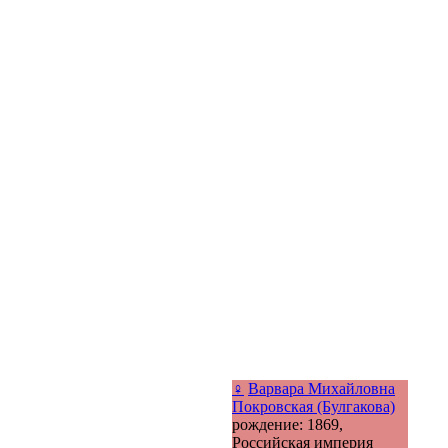
♀
Варвара Михайловна
Покровская (Булгакова)
рождение: 1869,
Российская империя