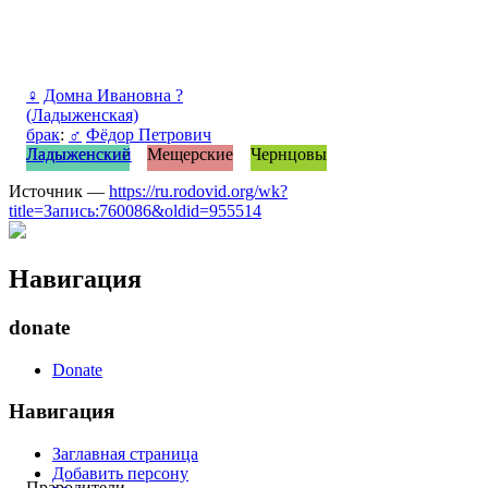
♀
Домна Ивановна ?
(Ладыженская)
брак
:
♂
Фёдор Петрович
Ладыженский
Ладыженские
Мещерские
Чернцовы
Источник —
https://ru.rodovid.org/wk?
title=Запись:760086&oldid=955514
Навигация
donate
Donate
Навигация
Заглавная страница
Добавить персону
Прародители