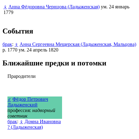
♀
Анна Фёдоровна Чернцова (Ладыженская)
ум. 24 январь
1779
События
брак
:
♀
Анна Сергеевна Мещерская (Ладыженская, Мальцова)
р. 1770 ум. 24 апрель 1820
Ближайшие предки и потомки
Прародители
♂
Фёдор Петрович
Ладыженский
профессия:
надворный
советник
брак
:
♀
Домна Ивановна
? (Ладыженская)