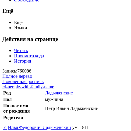
Ещё
Ещё
Языки
Действия на странице
Читать
Просмотр кода
История
Запись:760086
Полное дерево
Поколенная роспись
rd-people-with-family-name
Род
Ладыженские
Пол
мужчина
Полное имя
Пётр Ильич Ладыженский
от рождения
Родители
♂
Илья Фёдорович Ладыженский
ум. 1811