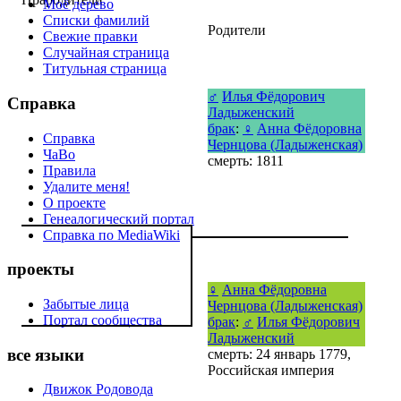
Моё дерево
Списки фамилий
Родители
Свежие правки
Случайная страница
Титульная страница
♂
Илья Фёдорович
Справка
Ладыженский
брак
:
♀
Анна Фёдоровна
Справка
Чернцова (Ладыженская)
ЧаВо
смерть: 1811
Правила
Удалите меня!
О проекте
Генеалогический портал
Справка по MediaWiki
проекты
♀
Анна Фёдоровна
Забытые лица
Чернцова (Ладыженская)
Портал сообщества
брак
:
♂
Илья Фёдорович
Ладыженский
все языки
смерть: 24 январь 1779,
Российская империя
Движок Родовода