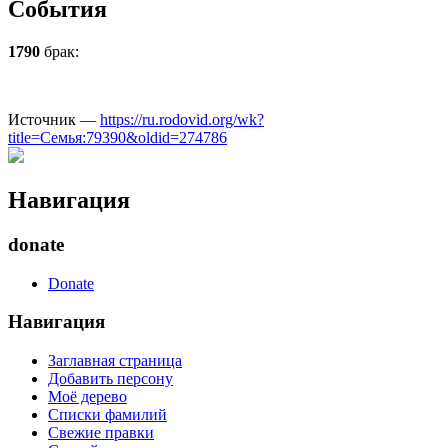
События
1790
брак:
Источник —
https://ru.rodovid.org/wk?
title=Семья:79390&oldid=274786
Навигация
donate
Donate
Навигация
Заглавная страница
Добавить персону
Моё дерево
Списки фамилий
Свежие правки