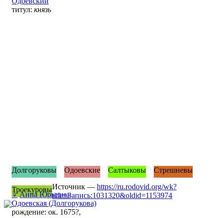
Одоевский
титул:
князь
Долгоруковы
Одоевские
Салтыковы
Стрешневы
Источник —
https://ru.rodovid.org/wk?
Троекуровы
♀
Анна Юрьевна
title=Запись:1031320&oldid=1153974
Одоевская (Долгорукова)
рождение: ок. 1675?,