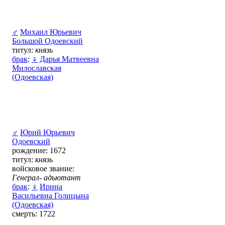
♂
Михаил Юрьевич
Большой Одоевский
титул:
князь
брак
:
♀
Дарья Матвеевна
Милославская
(Одоевская)
♂
Юрий Юрьевич
Одоевский
рождение: 1672
титул:
князь
войсковое звание:
Генерал- адьютант
брак
:
♀
Ирина
Васильевна Голицына
(Одоевская)
смерть: 1722