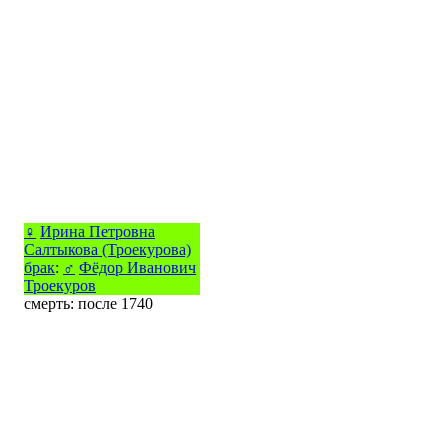
♀
Ирина Петровна
Салтыкова (Троекурова)
брак
:
♂
Фёдор Иванович
Троекуров
смерть: после 1740