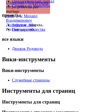
Генеалогический портал
Одоевская (Долгорукова)
Справка по MediaWiki
титул:
princesse par
mariage
проекты
брак
:
♂
w
Михаил
Владимирович
Забытые лица
Долгоруков
, Москва,
Портал сообщества
Русское царство
все языки
Движок Родовода
Вики-инструменты
Вики-инструменты
Служебные страницы
Инструменты для страниц
Инструменты для страниц