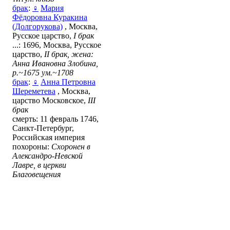
брак
:
♀
Мария
Фёдоровна Куракина
(Долгорукова)
, Москва,
Русское царство,
I брак
...: 1696, Москва, Русское
царство,
II брак, жена:
Анна Ивановна Злобина,
р.~1675 ум.~1708
брак
:
♀
Анна Петровна
Шереметева
, Москва,
царство Московское,
ІIІ
брак
смерть: 11 февраль 1746,
Санкт-Петербург,
Российская империя
похороны:
Схоронен в
Александро-Невской
Лавре, в церкви
Благовещения