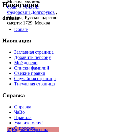
Москва,
княжна
Навигация
брак
:
♂
Михаил
Фёдорович Долгоруков
,
donate
Москва, Русское царство
смерть: 1729, Москва
Donate
Навигация
Заглавная страница
Добавить персону
Моё дерево
Списки фамилий
Свежие правки
Случайная страница
Титульная страница
Справка
Справка
ЧаВо
Правила
Удалите меня!
О проекте
♀
Евдокия Юрьевна