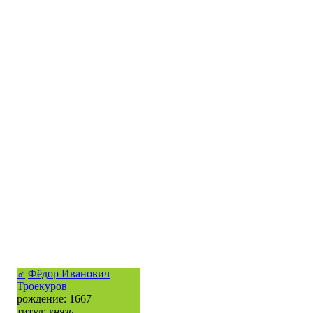
♂
Фёдор Иванович
Троекуров
рождение: 1667
титул:
князь