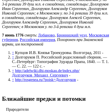
3-й ревизии 39 душ м.п. в совладении, совладельцы: Долгоруков
Иван Сергеевич, Долгоруков Александр Сергеевич, Долгоруков
Николай Сергеевич; в Московском у. по 3-й ревизии 39 душ м.п.
в совладении, совладельцы: Долгоруков Алексей Сергеевич,
Долгоруков Александр Сергеевич, Долгоруков Николай
Сергеевич; в Московском у. по 3-й ревизии 4 душ м.п.
7 июнь 1776
смерть:
Лобаново
,
Бронницкий уезд
,
Московская
губерния
,
Российская империя
,
Похоронен при Знаменской
церкви, им построенной
↑
Купцов И.В. Князья Троекуровы. Волгоград, 2011 -
↑
Долгоруков П. Российский родословный сборник. —
С.-Петербург: Типография Эдуарда Прапа, 1840. — Т. 1.
— С. 22. — 122 с. -
↑
http://adelwiki.dhi-moskau.de/index.php/
Долгоруков_Михаил_Сергеевич
-
↑
http://rosgenea.ru/?poisk=Долгоруков
-
Ближайшие предки и потомки
Прародители