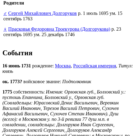
Родители
♂
Сергей Михайлович Долгоруков
р. 1 июль 1695 ум. 15
сентябрь 1763
♀
Прасковья Федоровна Троекурова (Долгорукова)
р. 23
сентябрь 1695 ум. 25 декабрь 1746
События
16 июнь 1731
рождение:
Москва
,
Российская империя
,
Титул:
князь
ок. 1773?
войсковое звание:
Подполковник
1775
собственность:
Имения: Орловская губ., Болховский у.:
пустошь Епанчина, Болховский у., Орловская губ.
(Совладельцы: Юрасовский Денис Васильевич, Веревкин
Василий Иванович, Терехов Василий Петрович, Сухочев
Афанасий Васильевич, Сухочев Степан Иванович). Душ
(всего): в Московском у. по 3-й ревизии 77 душ м.п. в
совладении, совладельцы: Долгоруков Иван Сергеевич,
Долгоруков Алексей Сергеевич, Долгоруков Александр
Сергеевич, Долгоруков Николай Сергеевич; в Московском у. по