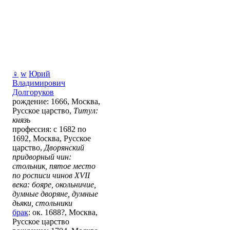
♀
w
Юрий
Владимирович
Долгоруков
рождение: 1666, Москва,
Русское царство,
Титул:
князь
профессия: с 1682 по
1692, Москва, Русское
царство,
Дворянский
придворный чин:
стольник, пятое место
по росписи чинов XVII
века: бояре, окольничие,
думные дворяне, думные
дьяки, стольники
брак
: ок. 1688?, Москва,
Русское царство