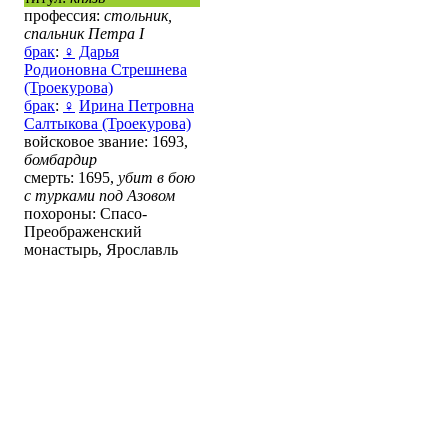
профессия:
стольник,
спальник Петра І
брак
:
♀
Дарья
Родионовна Стрешнева
(Троекурова)
брак
:
♀
Ирина Петровна
Салтыкова (Троекурова)
войсковое звание: 1693,
бомбардир
смерть: 1695,
убит в бою
с турками под Азовом
похороны: Спасо-
Преображенский
монастырь, Ярославль