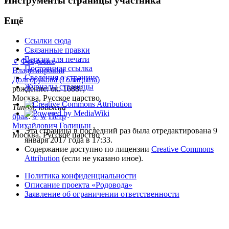
Инструменты страницы участника
Ещё
Ссылки сюда
Связанные правки
Версия для печати
♀
Феодосия
Постоянная ссылка
Владимировна
Сведения о странице
Долгорукова (Голицына)
Журналы страницы
рождение: ок. 1688?,
Москва, Русское царство,
Титул: княжна
брак
:
♂
w
Петр
Михайлович Голицын
,
Эта страница в последний раз была отредактирована 9
Москва, Русское царство
января 2017 года в 17:33.
Содержание доступно по лицензии
Creative Commons
Attribution
(если не указано иное).
Политика конфиденциальности
Описание проекта «Родовода»
Заявление об ограничении ответственности