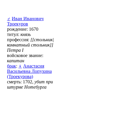
♂
Иван Иванович
Троекуров
рождение: 1670
титул:
князь
профессия:
[[стольник|
комнатный стольник]]
Петра І
войсковое звание:
капитан
брак
:
♀
Анастасия
Васильевна Лопухина
(Троекурова)
смерть: 1702,
убит при
штурме Нотебурга