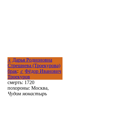
♀
Дарья Родионовна
Стрешнева (Троекурова)
брак
:
♂
Фёдор Иванович
Троекуров
смерть: 1720
похороны: Москва,
Чудом монастырь