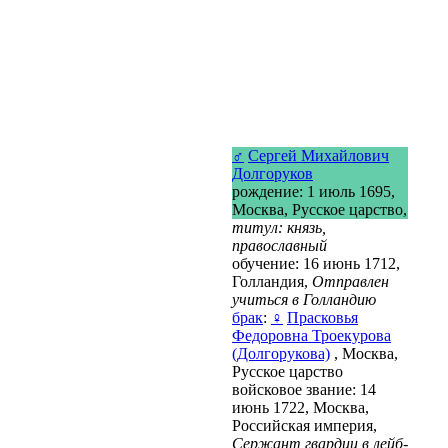
♂
Сергей Михайлович
Долгоруков
рождение: 1 июль 1695,
Москва, Русское царство,
титул: князь,
православный
обучение: 16 июнь 1712,
Голландия,
Отправлен
учиться в Голландию
брак
:
♀
Прасковья
Федоровна Троекурова
(Долгорукова)
, Москва,
Русское царство
войсковое звание: 14
июнь 1722, Москва,
Российская империя,
Сержант гвардии в лейб-