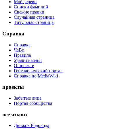
Моё дерево
Списки фамилий
Свежие правки
Случайная страница
Титульная страница
Справка
Справка
ЧаВо
Правила
Удалите меня!
О проекте
Генеалогический портал
Справка по MediaWiki
проекты
Забытые лица
Портал сообщества
все языки
Движок Родовода