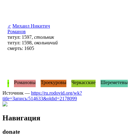
♂
Михаил Никитич
Романов
титул: 1597,
стольник
титул: 1598,
окольничий
смерть: 1605
-
Романовы
Троекуровы
Черкасские
Шереметевы
Источник —
https://ru.rodovid.org/wk?
title=Запись:514633&oldid=2178099
Навигация
donate