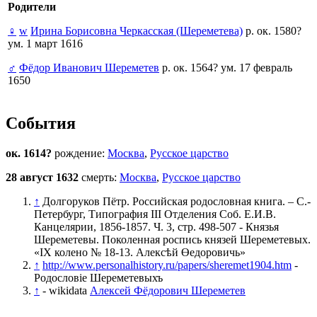
Родители
♀
w
Ирина Борисовна Черкасская (Шереметева)
р. ок. 1580?
ум. 1 март 1616
♂
Фёдор Иванович Шереметев
р. ок. 1564? ум. 17 февраль
1650
События
ок. 1614?
рождение:
Москва
,
Русское царство
28 август 1632
смерть:
Москва
,
Русское царство
↑
Долгоруков Пётр. Российская родословная книга. – С.-
Петербург, Типография III Отделения Соб. Е.И.В.
Канцелярии, 1856-1857. Ч. 3, стр. 498-507 - Князья
Шереметевы. Поколенная роспись князей Шереметевых.
«IX колено № 18-13. Алексѣй Өедоровичь»
↑
http://www.personalhistory.ru/papers/sheremet1904.htm
-
Родословіе Шереметевыхъ
↑
- wikidata
Алексей Фёдорович Шереметев