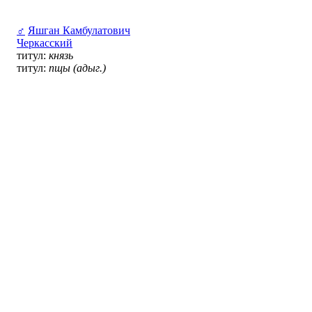
♂
Яшган Камбулатович
Черкасский
титул:
князь
титул:
пщы (адыг.)