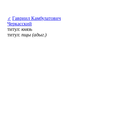
♂
Гавриил Камбулатович
Черкасский
титул:
князь
титул:
пщы (адыг.)