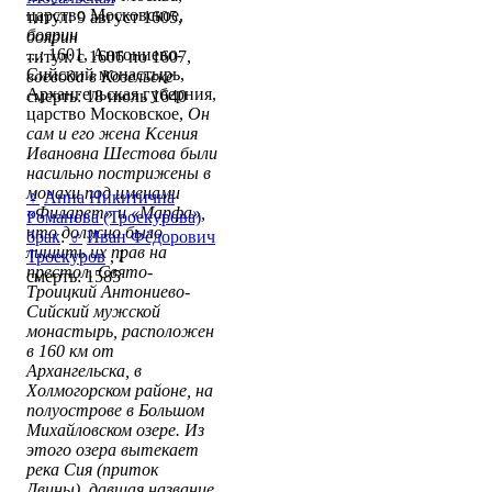
царство Московское,
титул: 9 август 1605,
боярин
боярин
...: 1601, Антониево-
титул: с 1606 по 1607,
Сийский монастырь,
воевода в Козельске
Архангельская губерния,
смерть: 18 июль 1640
царство Московское,
Он
сам и его жена Ксения
Ивановна Шестова были
насильно пострижены в
монахи под именами
♀
Анна Никитична
«Филарет» и «Марфа»,
Романова (Троекурова)
что должно было
брак
:
♂
Иван Фёдорович
лишить их прав на
Троекуров
, І
престол. Свято-
смерть: 1585
Троицкий Антониево-
Сийский мужской
монастырь, расположен
в 160 км от
Архангельска, в
Холмогорском районе, на
полуострове в Большом
Михайловском озере. Из
этого озера вытекает
река Сия (приток
Двины), давшая название