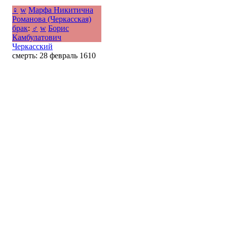
♀
w
Марфа Никитична
Романова (Черкасская)
брак
:
♂
w
Борис
Камбулатович
Черкасский
смерть: 28 февраль 1610