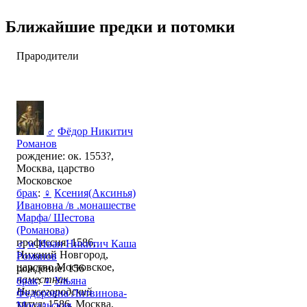
Ближайшие предки и потомки
Прародители
♂
Фёдор Никитич
Романов
рождение: ок. 1553?,
Москва, царство
Московское
брак
:
♀
Ксения(Аксинья)
Ивановна /в .монашестве
Марфа/ Шестова
(Романова)
профессия: 1586,
♂
w
Иван Никитич Каша
Нижний Новгород,
Романов
царство Московское,
рождение: 156
наместник
брак
:
♀
Ульяна
Нижегородский
Федоровна Литвинова-
титул: 1586, Москва,
Мосальская