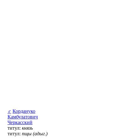
♂
Кордануко
Камбулатович
Черкасский
титул:
князь
титул:
пщы (адыг.)