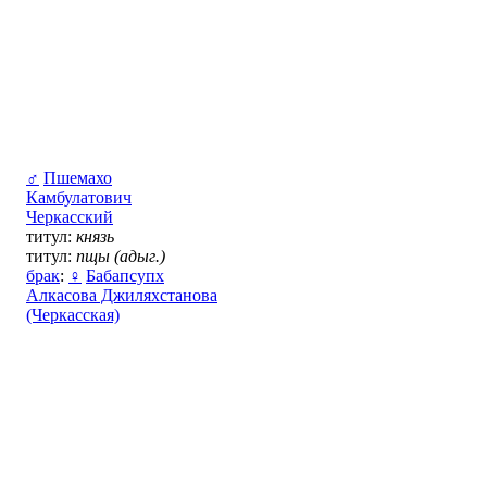
♂
Пшемахо
Камбулатович
Черкасский
титул:
князь
титул:
пщы (адыг.)
брак
:
♀
Бабапсупх
Алкасова Джиляхстанова
(Черкасская)