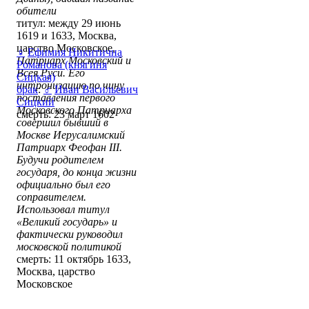
обители
титул: между 29 июнь
1619 и 1633, Москва,
царство Московское,
♀
Ефимия Никитична
Патриарх Московский и
Романова (княгиня
Всея Руси. Его
Сицкая)
интронизацию по чину
брак
:
♂
Иван Васильевич
поставления первого
Сицкий
Московского Патриарха
смерть: 23 март 1602
совершил бывший в
Москве Иерусалимский
Патриарх Феофан III.
Будучи родителем
государя, до конца жизни
официально был его
соправителем.
Использовал титул
«Великий государь» и
фактически руководил
московской политикой
смерть: 11 октябрь 1633,
Москва, царство
Московское