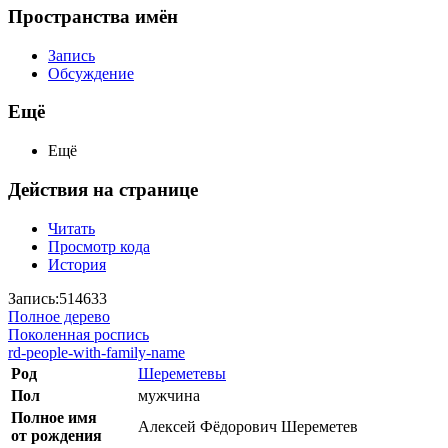
Пространства имён
Запись
Обсуждение
Ещё
Ещё
Действия на странице
Читать
Просмотр кода
История
Запись:514633
Полное дерево
Поколенная роспись
rd-people-with-family-name
Род
Шереметевы
Пол
мужчина
Полное имя
Алексей Фёдорович Шереметев
от рождения