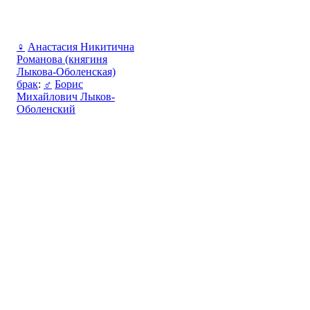
♀
Анастасия Никитична
Романова (княгиня
Лыкова-Оболенская)
брак
:
♂
Борис
Михайлович Лыков-
Оболенский