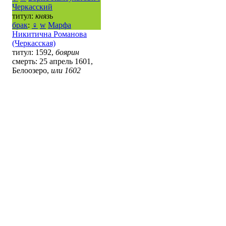
Черкасский
титул:
князь
брак
:
♀
w
Марфа
Никитична Романова
(Черкасская)
титул: 1592,
боярин
смерть: 25 апрель 1601,
Белоозеро,
или 1602