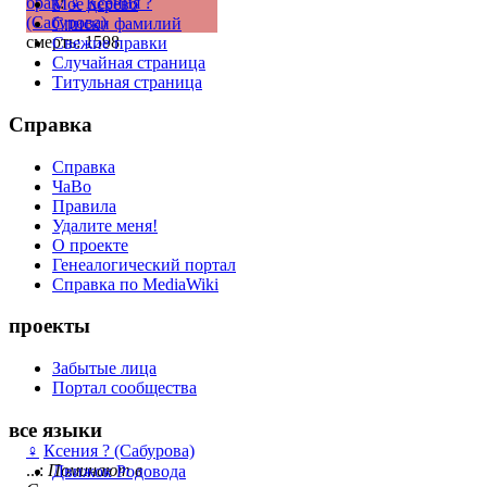
брак
:
♀
Ксения ?
Моё дерево
(Сабурова)
Списки фамилий
смерть: 1598
Свежие правки
Случайная страница
Титульная страница
Справка
Справка
ЧаВо
Правила
Удалите меня!
О проекте
Генеалогический портал
Справка по MediaWiki
проекты
Забытые лица
Портал сообщества
все языки
♀
Ксения ? (Сабурова)
...:
Поминают в
Движок Родовода