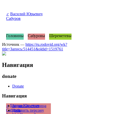
♂
Василий Юрьевич
Сабуров
Головины
Сабуровы
Шереметевы
Источник —
https://ru.rodovid.org/wk?
title=Запись:514451&oldid=1519761
Навигация
donate
Donate
Навигация
♂
Богдан Юрьевич
Заглавная страница
Сабуров
Добавить персону