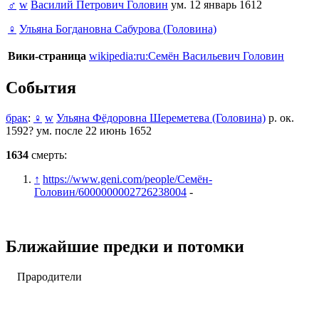
♂
w
Василий Петрович Головин
ум. 12 январь 1612
♀
Ульяна Богдановна Сабурова (Головина)
Вики-страница
wikipedia:ru:Семён Васильевич Головин
События
брак
:
♀
w
Ульяна Фёдоровна Шереметева (Головина)
р. ок.
1592? ум. после 22 июнь 1652
1634
смерть:
↑
https://www.geni.com/people/Семён-
Головин/6000000002726238004
-
Ближайшие предки и потомки
Прародители