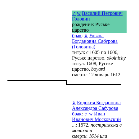
♂
w
Василий Петрович
Головин
рождение: Руське
царство
брак
:
♀
Ульяна
Богдановна Сабурова
(Головина)
титул: с 1605 по 1606,
Руське царство,
okolnichy
титул: 1608, Руське
царство,
boyard
смерть: 12 январь 1612
♀
Евдокия Богдановна
Александра Сабурова
брак
:
♂
w
Иван
Иванович Московский
...: 1572,
пострижена в
монахини
смерть:
1614 или