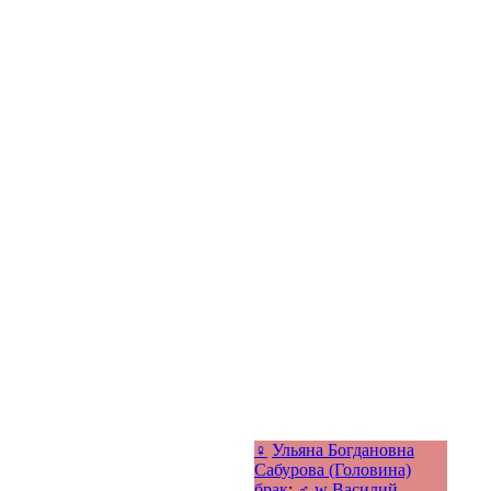
♀
Ульяна Богдановна
Сабурова (Головина)
брак
:
♂
w
Василий