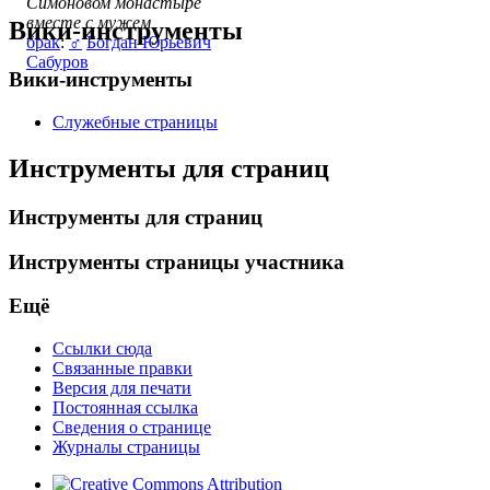
Симоновом монастыре
вместе с мужем
Вики-инструменты
брак
:
♂
Богдан Юрьевич
Сабуров
Вики-инструменты
Служебные страницы
Инструменты для страниц
Инструменты для страниц
Инструменты страницы участника
Ещё
Ссылки сюда
Связанные правки
Версия для печати
Постоянная ссылка
Сведения о странице
Журналы страницы