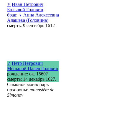
♀
Иван Петрович
Большой Головин
брак
:
♀
Анна Алексеевна
Адашева (Головина)
смерть: 9 сентябрь 1612
♂
Пётр Петрович
Меньшой Павел Головин
рождение: ок. 1560?
смерть: 14 декабрь 1627,
Симонов монастырь
похороны:
monastère de
Simonov