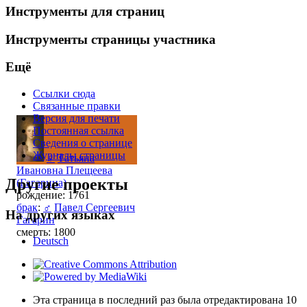
Инструменты для страниц
Инструменты страницы участника
Ещё
Ссылки сюда
Связанные правки
Версия для печати
Постоянная ссылка
Сведения о странице
Журналы страницы
♀
Татьяна
Ивановна Плещеева
Другие проекты
(Гагарина)
рождение: 1761
брак
:
♂
Павел Сергеевич
На других языках
Гагарин
смерть: 1800
Deutsch
Эта страница в последний раз была отредактирована 10