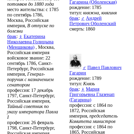
Гагарина (Оболенская)
потомков до 1880 года
рождение: 1785
место жительства: с 1785
титул:
княжна, княгиня
по сентябрь 1786,
брак
:
♂
Андрей
Москва, Российская
Петрович Оболенский
империя,
В отпуске по
смерть: 1860
болезни
брак
:
♀
Екатерина
Николаевна Голицына
(Меншикова)
, Москва,
Российская империя
войсковое звание: 22
сентябрь 1786, Санкт-
♂
Павел Павлович
Петербург, Российская
Гагарин
империя,
Генерал-
рождение: 1789
поручик с назначением
титул:
Князь
сенатором
брак
:
♀
Мария
профессия: 17 декабрь
Григорьевна Глазенап
1797, Санкт-Петербург,
(Гагарина)
Российская империя,
профессия: с 1864 по
Тайный советник по
1872, Российская
указу императора Павла
империя,
председатель
I
Комитета министров
профессия: 26 февраль
профессия: с 1864 по
1798, Санкт-Петербург,
1865, Российская
Российская империя,