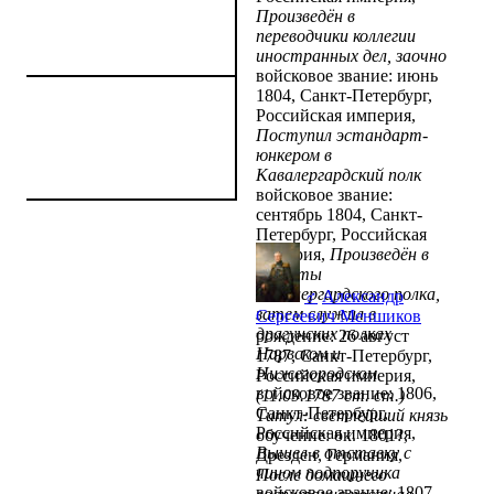
Произведён в
переводчики коллегии
иностранных дел, заочно
войсковое звание: июнь
1804, Санкт-Петербург,
Российская империя,
Поступил эстандарт-
юнкером в
Кавалергардский полк
войсковое звание:
сентябрь 1804, Санкт-
Петербург, Российская
империя,
Произведён в
корнеты
Кавалергардского полка,
♂
Александр
затем служил в
Сергеевич Меншиков
драгунских полках
рождение: 26 август
Нарвском и
1787, Санкт-Петербург,
Нижегородском
Российская империя,
войсковое звание: 1806,
(11.09.1787 ст. ст.)
Санкт-Петербург,
Титул: светлейший князь
Российская империя,
обучение: ок. 1801?,
Вышел в отставку с
Дрезден, Германия,
чином подпоручика
После домашнего
войсковое звание: 1807,