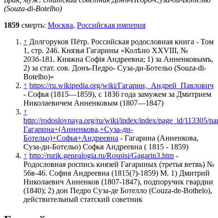
(Souza-di-Botelho)
1859
смерть:
Москва
,
Российская империя
↑
Долгоруков Пётр. Российская родословная книга - Том
1, стр. 246. Князья Гагарины «Колѣно XXVIII, №
203б-181. Княжна Софiя Андреевна; 1) за Анненковымъ,
2) за стат. сов. Донъ-Педро- Суза-ди-Ботельо (Souza-di-
Botelho)»
↑
https://ru.wikipedia.org/wiki/Гагарин,_Андрей_Павлович
- Софья (1815—1859), с 1836 года замужем за Дмитрием
Николаевичем Анненковым (1807—1847)
↑
http://rodoslovnaya.org/ru/wiki/index/index/page_id/113305/n
Гагарина+(Анненкова,+Суза-ди-
Ботельо)+Софья+Андреевна
- Гагарина (Анненкова,
Суза-ди-Ботельо) Софья Андреевна ( 1815 - 1859)
↑
http://rurik.genealogia.ru/Rospisi/Gagarin3.htm
-
Родословная роспись князей Гагариных (третья ветвь) №
56в-46. София Андреевна (1815(?)-1859) М. 1) Дмитрий
Николаевич Анненков (1807-1847), подпоручик гвардии
(1840); 2) дон Педро Суза-де Ботелло (Couza-de-Bothelo),
действительный статский советник