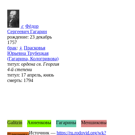
♂
Фёдор
Сергеевич Гагарин
рождение: 23 декабрь
1757
брак
:
♀
Прасковья
Юрьевна Трубецкая
(Гагарина, Кологривова)
титул:
ордена св. Георгия
4-й степени
титул: 17 апрель,
князь
смерть: 1794
Galitzin
Анненковы
Гагарины
Меншиковы
Источник —
https://ru.rodovid.org/wk?
Плещеевы