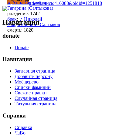
♀
Анна Сергеевна
title=Запись:416088&oldid=1251818
Гагарина (Салтыкова)
рождение: 1742
брак
:
♂
Николай
Навигация
Владимирович Салтыков
смерть: 1820
donate
Donate
Навигация
Заглавная страница
Добавить персону
Моё дерево
Списки фамилий
Свежие правки
Случайная страница
Титульная страница
Справка
Справка
ЧаВо