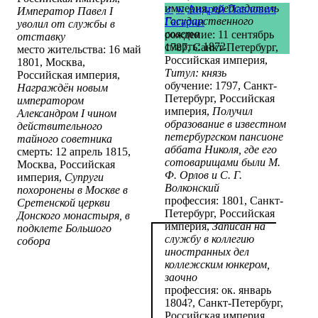
империя,
председатель
♂
w
Андрей Павлович
Император Павел I
Государственного
Гагарин
уволил от службы в
совета
рождение: 11 сентябрь
отставку
смерть: 1872
1787, Санкт-Петербург,
место жительства: 16 май
Российская империя,
1801, Москва,
Титул: князь
Российская империя,
обучение: 1797, Санкт-
Награждён новым
Петербург, Российская
императором
империя,
Получил
Александром I чином
образование в известном
действительного
петербургском пансионе
тайного советника
аббата Николя, где его
смерть: 12 апрель 1815,
сотоварищами были М.
Москва, Российская
Ф. Орлов и С. Г.
империя,
Супруги
Волконский
похоронены в Москве в
профессия: 1801, Санкт-
Сретенской церкви
Петербург, Российская
Донского монастыря, в
империя,
Записан на
подклете Большого
службу в коллегию
собора
иностранных дел
коллежским юнкером,
заочно
профессия: ок. январь
1804?, Санкт-Петербург,
Российская империя,