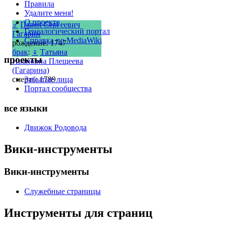
Правила
Удалите меня!
О проекте
♂
Павел Сергеевич
Генеалогический портал
Гагарин
Справка по MediaWiki
рождение: 1747
брак
:
♀
Татьяна
проекты
Ивановна Плещеева
(Гагарина)
Забытые лица
смерть: 1789
Портал сообщества
все языки
Движок Родовода
Вики-инструменты
Вики-инструменты
Служебные страницы
Инструменты для страниц