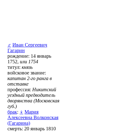
♂
Иван Сергеевич
Гагарин
рождение: 14 январь
1752,
или 1754
титул:
князь
войсковое звание:
капитан 2-го ранга в
отставке
профессия:
Никитский
уездный предводитель
дворянства (Московская
губ.)
брак
:
♀
Мария
Алексеевна Волконская
(Гагарина)
смерть: 20 январь 1810