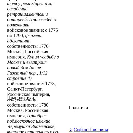
июля у реки Ларги и за
овладение
ретраншаментом и
батареей. Произведён в
полковники
войсковое звание: с 1775
по 1790,
флигель-
адъютант
собственность: 1776,
Москва, Российская
империя,
Купил усадьбу в
Москве и выстроил
новый дом (ныне
Газетный пер., 1/12
строение 4)
войсковое звание: 1778,
Санкт-Петербург,
Российская империя,
Прародители
генерал-майор
собственность: 1780,
Родители
Москва, Российская
империя,
Приобрёл
подмосковное имение
Черёмушки-Знаменское,
♀
София Павловна
которое оставалось у его