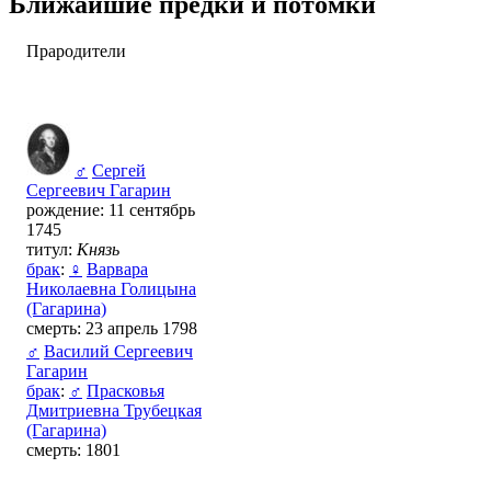
Ближайшие предки и потомки
Прародители
♂
Сергей
Сергеевич Гагарин
рождение: 11 сентябрь
1745
титул:
Князь
брак
:
♀
Варвара
Николаевна Голицына
(Гагарина)
смерть: 23 апрель 1798
♂
Василий Сергеевич
Гагарин
брак
:
♂
Прасковья
Дмитриевна Трубецкая
(Гагарина)
смерть: 1801