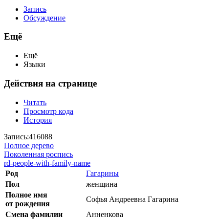
Запись
Обсуждение
Ещё
Ещё
Языки
Действия на странице
Читать
Просмотр кода
История
Запись:416088
Полное дерево
Поколенная роспись
rd-people-with-family-name
Род
Гагарины
Пол
женщина
Полное имя
Софья Андреевна Гагарина
от рождения
Смена фамилии
Анненкова