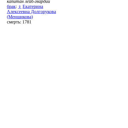
капитан лейб-гвардии
брак
:
♀
Екатерина
Алексеевна Долгорукова
(Меншикова)
смерть: 1781