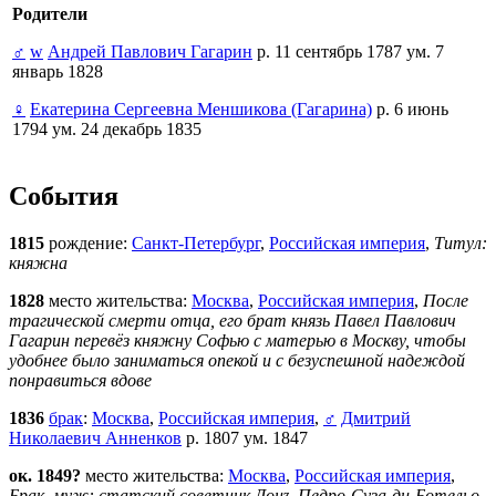
Родители
♂
w
Андрей Павлович Гагарин
р. 11 сентябрь 1787 ум. 7
январь 1828
♀
Екатерина Сергеевна Меншикова (Гагарина)
р. 6 июнь
1794 ум. 24 декабрь 1835
События
1815
рождение:
Санкт-Петербург
,
Российская империя
,
Титул:
княжна
1828
место жительства:
Москва
,
Российская империя
,
После
трагической смерти отца, его брат князь Павел Павлович
Гагарин перевёз княжну Софью с матерью в Москву, чтобы
удобнее было заниматься опекой и с безуспешной надеждой
понравиться вдове
1836
брак
:
Москва
,
Российская империя
,
♂
Дмитрий
Николаевич Анненков
р. 1807 ум. 1847
ок. 1849?
место жительства:
Москва
,
Российская империя
,
Брак, муж: статский советник Донъ-Педро-Суза-ди-Ботельо