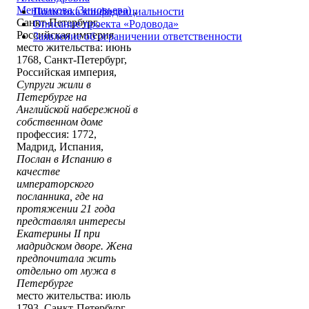
Меншикова (Зиновьева)
,
Политика конфиденциальности
Санкт-Петербург,
Описание проекта «Родовода»
Российская империя
Заявление об ограничении ответственности
место жительства: июнь
1768, Санкт-Петербург,
Российская империя,
Супруги жили в
Петербурге на
Английской набережной в
собственном доме
профессия: 1772,
Мадрид, Испания,
Послан в Испанию в
качестве
императорского
посланника, где на
протяжении 21 года
представлял интересы
Екатерины II при
мадридском дворе. Жена
предпочитала жить
отдельно от мужа в
Петербурге
место жительства: июль
1793, Санкт-Петербург,