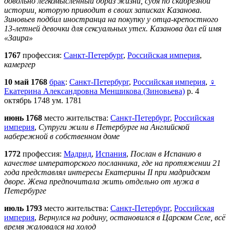
довольно легкомысленный образ жизни, судя по скабрезной
истории, которую приводит в своих записках Казанова.
Зиновьев подбил иностранца на покупку у отца-крепостного
13-летней девочки для сексуальных утех. Казанова дал ей имя
«Заира»
1767
профессия:
Санкт-Петербург
,
Российская империя
,
камергер
10 май 1768
брак
:
Санкт-Петербург
,
Российская империя
,
♀
Екатерина Александровна Меншикова (Зиновьева)
р. 4
октябрь 1748 ум. 1781
июнь 1768
место жительства:
Санкт-Петербург
,
Российская
империя
,
Супруги жили в Петербурге на Английской
набережной в собственном доме
1772
профессия:
Мадрид
,
Испания
,
Послан в Испанию в
качестве императорского посланника, где на протяжении 21
года представлял интересы Екатерины II при мадридском
дворе. Жена предпочитала жить отдельно от мужа в
Петербурге
июль 1793
место жительства:
Санкт-Петербург
,
Российская
империя
,
Вернулся на родину, остановился в Царском Селе, всё
время жаловался на холод