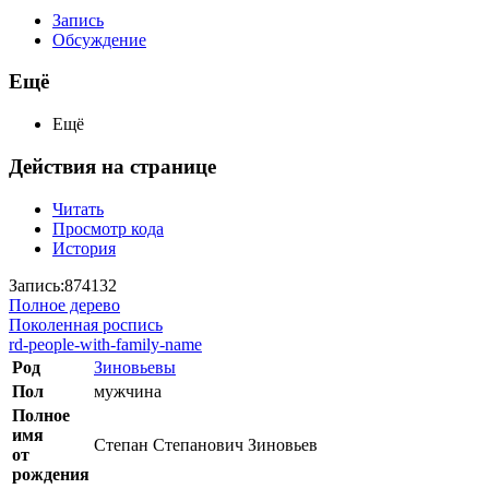
Запись
Обсуждение
Ещё
Ещё
Действия на странице
Читать
Просмотр кода
История
Запись:874132
Полное дерево
Поколенная роспись
rd-people-with-family-name
Род
Зиновьевы
Пол
мужчина
Полное
имя
Степан Степанович Зиновьев
от
рождения