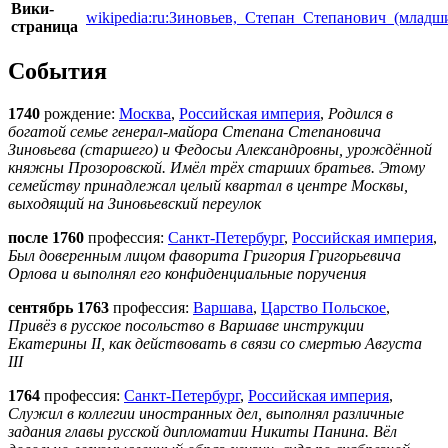
Вики-
wikipedia:ru:Зиновьев,_Степан_Степанович_(младш
страница
События
1740
рождение:
Москва
,
Российская империя
,
Родился в
богатой семье генерал-майора Степана Степановича
Зиновьева (старшего) и Федосьи Александровны, урождённой
княжны Прозоровской. Имёл трёх старших братьев. Этому
семейству принадлежал целый квартал в центре Москвы,
выходящий на Зиновьевский переулок
после 1760
профессия:
Санкт-Петербург
,
Российская империя
,
Был доверенным лицом фаворита Григория Григорьевича
Орлова и выполнял его конфиденциальные поручения
сентябрь 1763
профессия:
Варшава
,
Царство Польское
,
Привёз в русское посольство в Варшаве инструкции
Екатерины II, как действовать в связи со смертью Августа
III
1764
профессия:
Санкт-Петербург
,
Российская империя
,
Служил в коллегии иностранных дел, выполнял различные
задания главы русской дипломатии Никиты Панина. Вёл