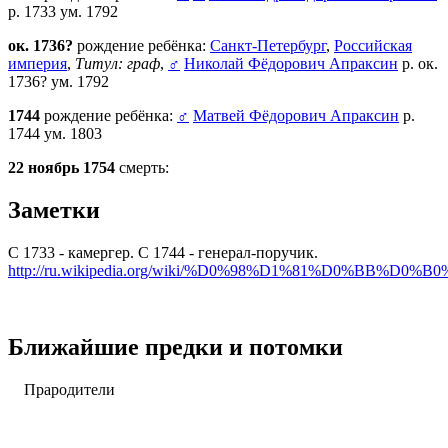
р. 1733 ум. 1792
ок. 1736?
рождение ребёнка:
Санкт-Петербург
,
Российская
империя
,
Титул: граф
,
♂
Николай Фёдорович Апраксин
р. ок.
1736? ум. 1792
1744
рождение ребёнка:
♂
Матвей Фёдорович Апраксин
р.
1744 ум. 1803
22 ноябрь 1754
смерть:
Заметки
С 1733 - камергер. С 1744 - генерал-поручик.
http://ru.wikipedia.org/wiki/%D0%98%D1%81%D0%BB
Ближайшие предки и потомки
Прародители