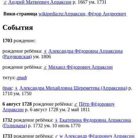
♂
Андрей Матвеевич Апраксин
р. 1667 ум. 1731
Вики-страница
wikipedia:ru:Апраксин, Фёдор Андреевич
События
1703
рождение:
рождение ребёнка:
♀
Александра Фёдоровна Апраксина
(Разумовская)
ум. 1806
рождение ребёнка:
♂
Михаил Фёдорович Апраксин
титул:
граф
брак
:
♀
Александра Михайловна Шереметева (Апраксина)
р.
1710 ум. 1750
6 август 1728
рождение ребёнка:
♂
Пётр Фёдорович
Апраксин
р. 6 август 1728 ум. 2 май 1811
1732
рождение ребёнка:
♀
Екатерина Федоровна Апраксина
(Голицына)
р. 1732 ум. 10 июль 1770
1733
рождение ребёнка:
♂
w
Александр Фёдорович Апраксин