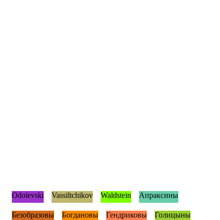
Odoïevski
Vassiltchikov
Waldstein
Апраксины
Безобразовы
Богдановы
Гендриковы
Голицыны