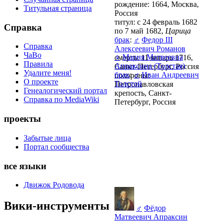
рождение: 1664, Москва,
Титульная страница
Россия
титул: с 24 февраль 1682
Справка
по 7 май 1682,
Царица
брак
:
♂
Федор III
Справка
Алексеевич Романов
ЧаВо
♀
Мария Матвеевна
смерть: 11 январь 1716,
Правила
Апраксина (Толстая)
Санкт-Петербург, Россия
Удалите меня!
брак
:
♂
Иван Андреевич
похороны:
О проекте
Толстой
Петропавловская
Генеалогический портал
крепость, Санкт-
Справка по MediaWiki
Петербург, Россия
проекты
Забытые лица
Портал сообщества
все языки
Движок Родовода
Вики-инструменты
♂
Фёдор
Матвеевич Апраксин