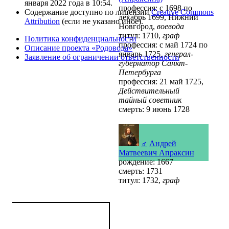
января 2022 года в 10:54.
профессия: с 1698 по
Содержание доступно по лицензии
Creative Commons
декабрь 1699, Нижний
Attribution
(если не указано иное).
Новгород,
воевода
титул: 1710,
граф
Политика конфиденциальности
профессия: с май 1724 по
Описание проекта «Родовода»
январь 1725,
генерал-
Заявление об ограничении ответственности
губернатор Санкт-
Петербурга
профессия: 21 май 1725,
Действительный
тайный советник
смерть: 9 июнь 1728
♂
Андрей
Матвеевич Апраксин
рождение: 1667
смерть: 1731
титул: 1732,
граф