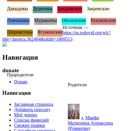
Давыдовы
Деденевы
Завадовские
Закревские
Ловчиковы
Муравьёвы
Оболенские
Разумовские
Источник —
Шереметевы
Ягужинские
https://ru.rodovid.org/wk?
title=Запись:302464&oldid=1869513
Навигация
donate
Прародители
Donate
Родители
Навигация
Заглавная страница
Добавить персону
Моё дерево
♀
Марфа
Списки фамилий
Матвеевна Апраксина
Свежие правки
(Романова)
Случайная страница