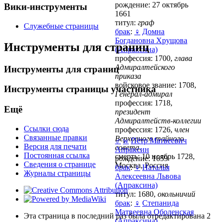
рождение: 27 октябрь
Вики-инструменты
1661
титул:
граф
Служебные страницы
брак
:
♀
Домна
Богдановна Хрущова
Инструменты для страниц
(Апраксина)
профессия: 1700,
глава
Адмиралтейского
Инструменты для страниц
приказа
войсковое звание: 1708,
Инструменты страницы участника
Генерал-адмирал
профессия: 1718,
Ещё
президент
Адмиралтейств-коллегии
Ссылки сюда
профессия: 1726,
член
Связанные правки
Верховного тайного
♂
w
Пётр Матвеевич
Версия для печати
совета.
Апраксин
Постоянная ссылка
смерть: 10 ноябрь 1728,
рождение: 1659
Сведения о странице
Москва, Россия
брак
:
♀
Наталья
Журналы страницы
Алексеевна Львова
(Апраксина)
титул: 1680,
окольничий
брак
:
♀
Степанида
Матвеевна Оболенская
Эта страница в последний раз была отредактирована 2
(Апраксина)