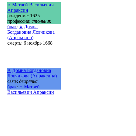
♂
Матвей Васильевич
Апраксин
рождение: 1625
профессия:
стольник
брак
:
♀
Домна
Богдановна Ловчикова
(Апраксина)
смерть: 6 ноябрь 1668
♀
Домна Богдановна
Ловчикова (Апраксина)
caste:
дворянка
брак
:
♂
Матвей
Васильевич Апраксин