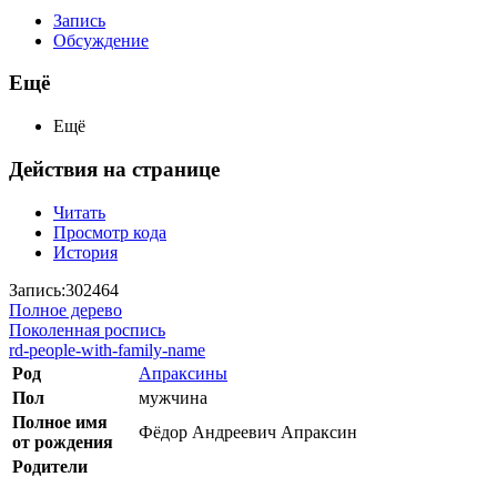
Запись
Обсуждение
Ещё
Ещё
Действия на странице
Читать
Просмотр кода
История
Запись:302464
Полное дерево
Поколенная роспись
rd-people-with-family-name
Род
Апраксины
Пол
мужчина
Полное имя
Фёдор Андреевич Апраксин
от рождения
Родители