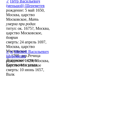
♂
Пётр Васильевич
(меньшой) Шереметев
рождение: 5 май 1650,
Москва, царство
Московское,
Мать
умерла при родах
титул: ок. 1675?, Москва,
царство Московское,
боярин
смерть: 24 апрель 1697,
Москва, царство
Московское
♂
w
Матвей Васильевич
...: 1709, дер.Речица
Шереметев
Дудинского стана
рождение: 1629, Москва,
Козельского уезда
царство Московское
смерть: 10 июнь 1657,
Валк