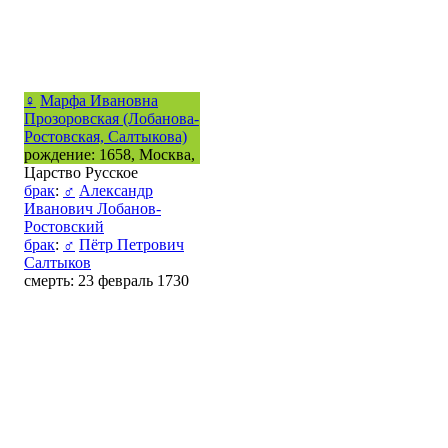
♀
Марфа Ивановна
Прозоровская (Лобанова-
Ростовская, Салтыкова)
рождение: 1658, Москва,
Царство Русское
брак
:
♂
Александр
Иванович Лобанов-
Ростовский
брак
:
♂
Пётр Петрович
Салтыков
смерть: 23 февраль 1730