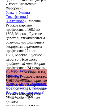
1 жена Екатерина
Федоровна
брак
:
♀
Ульяна
Тимофеевна ?
(Салтыкова)
, Москва,
Русское царство
профессия: с 1682 по
1698, Москва, Русское
царство,
Упоминается в
разрядах при различных
дворцовых церемониях
профессия: 27 июнь
1682, Москва, Русское
царство,
Пожалован
придворный чин: боярин
профессия: с 24 февраль
♂
Пётр Петрович
1683 по 12 октябрь 1684,
Салтыков
Москва, Русское царство,
титул:
боярин
судья Разбойного приказа
брак
:
♀
Марфа Ивановна
профессия: с 3 март 1687
Прозоровская (Лобанова-
по 13 март 1687, Москва,
Ростовская, Салтыкова)
Русское царство,
судья
смерть: ок. 1700?
Московского Судного
приказа