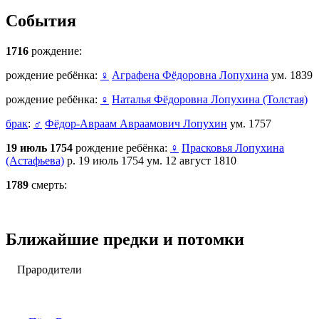
События
1716
рождение:
рождение ребёнка:
♀
Аграфена Фёдоровна Лопухина
ум. 1839
рождение ребёнка:
♀
Наталья Фёдоровна Лопухина (Толстая)
брак
:
♂
Фёдор-Авраам Авраамович Лопухин
ум. 1757
19 июль 1754
рождение ребёнка:
♀
Прасковья Лопухина
(Астафьева)
р. 19 июль 1754 ум. 12 август 1810
1789
смерть:
Ближайшие предки и потомки
Прародители