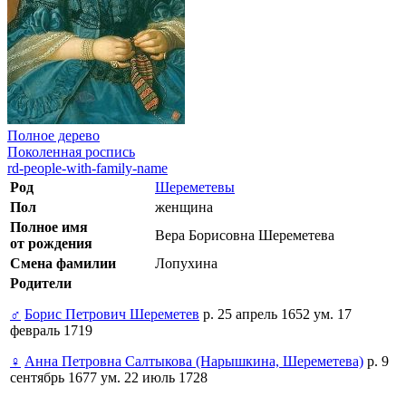
Полное дерево
Поколенная роспись
rd-people-with-family-name
Род
Шереметевы
Пол
женщина
Полное имя
Вера Борисовна Шереметева
от рождения
Смена фамилии
Лопухина
Родители
♂
Борис Петрович Шереметев
р. 25 апрель 1652 ум. 17
февраль 1719
♀
Анна Петровна Салтыкова (Нарышкина, Шереметева)
р. 9
сентябрь 1677 ум. 22 июль 1728