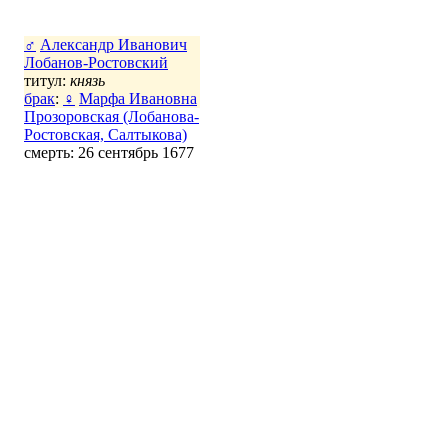
♂
Александр Иванович
Лобанов-Ростовский
титул:
князь
брак
:
♀
Марфа Ивановна
Прозоровская (Лобанова-
Ростовская, Салтыкова)
смерть: 26 сентябрь 1677