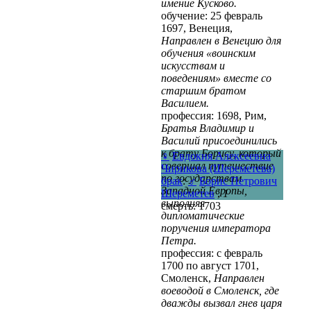
имение Кусково.
обучение: 25 февраль
1697, Венеция,
Направлен в Венецию для
обучения «воинским
искусствам и
поведениям» вместе со
старшим братом
Василием.
профессия: 1698, Рим,
Братья Владимир и
Василий присоединились
к брату Борису, который
♀
Евдокия Алексеевна
совершал путешествие
Чирикова (Шереметева)
по государствам
брак
:
♂
Борис Петрович
Западной Европы,
Шереметев
,
1
выполняя
смерть: 1703
дипломатические
поручения императора
Петра.
профессия: с февраль
1700 по август 1701,
Смоленск,
Направлен
воеводой в Смоленск, где
дважды вызвал гнев царя