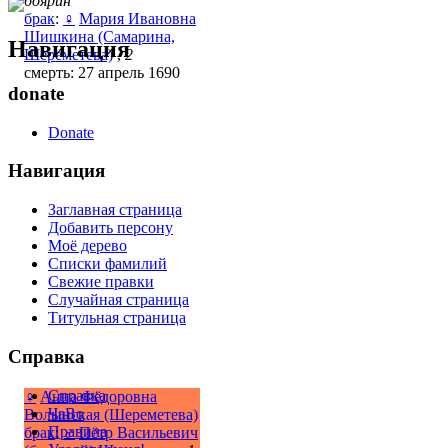
боярин
брак
:
♀
Мария Ивановна
Шишкина (Самарина,
Навигация
Шереметева)
,
2
смерть: 27 апрель 1690
donate
Donate
Навигация
Заглавная страница
Добавить персону
Моё дерево
Списки фамилий
Свежие правки
Случайная страница
Титульная страница
Справка
Справка
♀
Анна Фёдоровна
ЧаВо
Волынская (Шереметева)
Правила
брак
:
♂
Пётр Васильевич