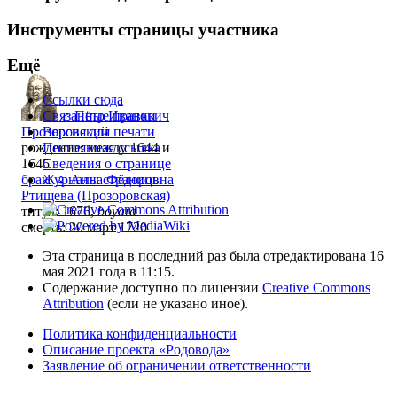
Инструменты страницы участника
Ещё
Ссылки сюда
Связанные правки
♂
Пётр Иванович
Версия для печати
Прозоровский
Постоянная ссылка
рождение: между 1644 и
Сведения о странице
1645
Журналы страницы
брак
:
♀
Анна Фёдоровна
Ртищева (Прозоровская)
титул: 1676,
boyard
смерть: 20 март 1720
Эта страница в последний раз была отредактирована 16
мая 2021 года в 11:15.
Содержание доступно по лицензии
Creative Commons
Attribution
(если не указано иное).
Политика конфиденциальности
Описание проекта «Родовода»
Заявление об ограничении ответственности