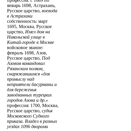
профессия: с 1689 по
январь 1698, Астрахань,
Русское царство,
воевода
в Астрахани
собственность: март
1695, Москва, Русское
царство,
Имел дом на
Никольской улице в
Китай-городе в Москве
войсковое звание:
февраль 1698, Азов,
Русское царство,
Под
Азовом командовал
Рязанским полком,
снаряжавшимся «для
промыслу над
неприятели басурманы и
для береженья
завоёванных турецких
городов Азова и др.»
профессия: 1700, Москва,
Русское царство,
судья
Московского Судного
приказа. Владел в разных
уездах 1096 дворами