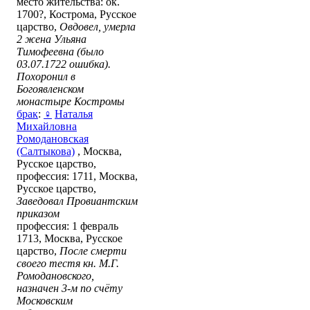
место жительства: ок.
1700?, Кострома, Русское
царство,
Овдовел, умерла
2 жена Ульяна
Тимофеевна (было
03.07.1722 ошибка).
Похоронил в
Богоявленском
монастыре Костромы
брак
:
♀
Наталья
Михайловна
Ромодановская
(Салтыкова)
, Москва,
Русское царство,
профессия: 1711, Москва,
Русское царство,
Заведовал Провиантским
приказом
профессия: 1 февраль
1713, Москва, Русское
царство,
После смерти
своего тестя кн. М.Г.
Ромодановского,
назначен 3-м по счёту
Московским