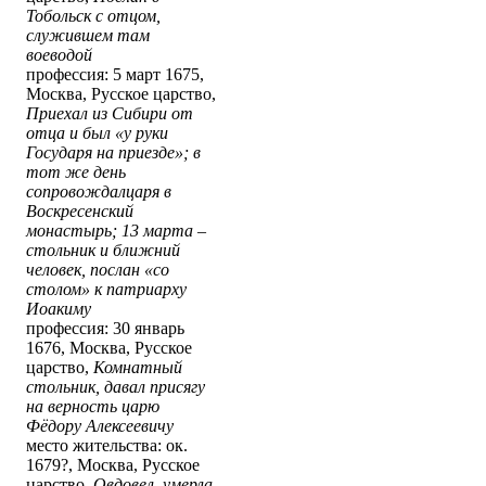
Тобольск с отцом,
служившем там
воеводой
профессия: 5 март 1675,
Москва, Русское царство,
Приехал из Сибири от
отца и был «у руки
Государя на приезде»; в
тот же день
сопровождалцаря в
Воскресенский
монастырь; 13 марта –
стольник и ближний
человек, послан «со
столом» к патриарху
Иоакиму
профессия: 30 январь
1676, Москва, Русское
царство,
Комнатный
стольник, давал присягу
на верность царю
Фёдору Алексеевичу
место жительства: ок.
1679?, Москва, Русское
царство,
Овдовел, умерла