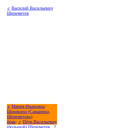
♂
Василий Васильевич
Шереметев
♀
Мария Ивановна
Шишкина (Самарина,
Шереметева)
брак
:
♂
Пётр Васильевич
(большой) Шереметев
,
2