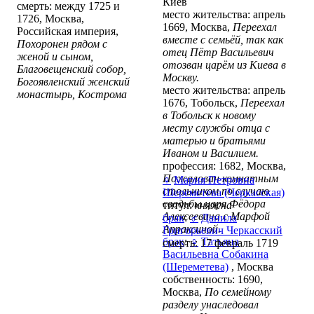
Киев
смерть: между 1725 и
место жительства: апрель
1726, Москва,
1669, Москва,
Переехал
Российская империя,
вместе с семьёй, так как
Похоронен рядом с
отец Пётр Васильевич
женой и сыном,
отозван царём из Киева в
Благовещенский собор,
Москву.
Богоявленский женский
место жительства: апрель
монастырь, Кострома
1676, Тобольск,
Переехал
в Тобольск к новому
месту службы отца с
матерью и братьями
Иваном и Василием.
профессия: 1682, Москва,
Пожалован комнатным
♀
Мария Петровна
стольником по случаю
Шереметева (Черкасская)
свадьбы царя Фёдора
титул:
княжна
Алексеевича с Марфой
брак
:
♂
Данила
Апраксиной.
Григорьевич Черкасский
брак
:
♀
Татьяна
смерть: 17 февраль 1719
Васильевна Собакина
(Шереметева)
, Москва
собственность: 1690,
Москва,
По семейному
разделу унаследовал