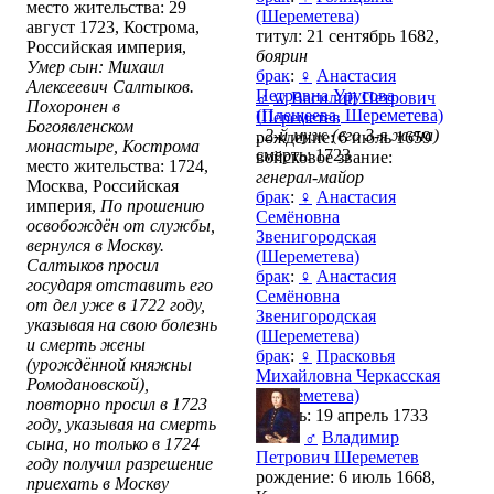
место жительства: 29
(Шереметева)
август 1723, Кострома,
титул: 21 сентябрь 1682,
Российская империя,
боярин
Умер сын: Михаил
брак
:
♀
Анастасия
Алексеевич Салтыков.
Петровна Урусова
♂
w
Василий Петрович
Похоронен в
(Плещеева, Шереметева)
Шереметев
Богоявленском
,
2-й муж (его 3-я жена)
рождение: 6 июль 1659
монастыре, Кострома
смерть: 1723
войсковое звание:
место жительства: 1724,
генерал-майор
Москва, Российская
брак
:
♀
Анастасия
империя,
По прошению
Семёновна
освобождён от службы,
Звенигородская
вернулся в Москву.
(Шереметева)
Салтыков просил
брак
:
♀
Анастасия
государя отставить его
Семёновна
от дел уже в 1722 году,
Звенигородская
указывая на свою болезнь
(Шереметева)
и смерть жены
брак
:
♀
Прасковья
(урождённой княжны
Михайловна Черкасская
Ромодановской),
(Шереметева)
повторно просил в 1723
смерть: 19 апрель 1733
году, указывая на смерть
♂
Владимир
сына, но только в 1724
Петрович Шереметев
году получил разрешение
рождение: 6 июль 1668,
приехать в Москву