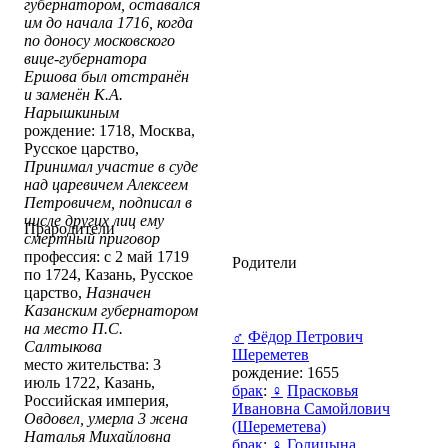
губернатором, оставался
им до начала 1716, когда
по доносу московского
вице-губернатора
Ершова был отстранён
и заменён К.А.
Нарышкиным
рождение: 1718, Москва,
Русское царство,
Принимал участие в суде
над царевичем Алексеем
Петровичем, подписал в
числе других лиц ему
Прародители
смертный приговор
профессия: с 2 май 1719
Родители
по 1724, Казань, Русское
царство,
Назначен
Казанским губернатором
на место П.С.
♂
Фёдор Петрович
Салтыкова
Шереметев
место жительства: 3
рождение: 1655
июль 1722, Казань,
брак
:
♀
Прасковья
Российская империя,
Ивановна Самойлович
Овдовел, умерла 3 жена
(Шереметева)
Наталья Михайловна
брак
:
♀
Голицына