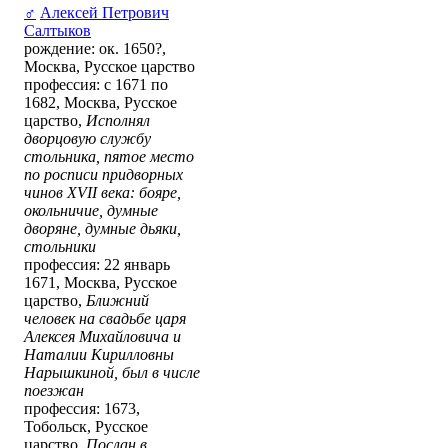
♂
Алексей Петрович
Салтыков
рождение: ок. 1650?,
Москва, Русское царство
профессия: с 1671 по
1682, Москва, Русское
царство,
Исполнял
дворцовую службу
стольника, пятое место
по росписи придворных
чинов XVII века: бояре,
окольничие, думные
дворяне, думные дьяки,
стольники
профессия: 22 январь
1671, Москва, Русское
царство,
Ближний
человек на свадьбе царя
Алексея Михайловича и
Наталии Кирилловны
Нарышкиной, был в числе
поезжан
профессия: 1673,
Тобольск, Русское
царство,
Послан в